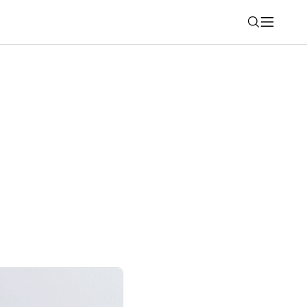
Nájsť
á revolúcia fotoaparátov v Android