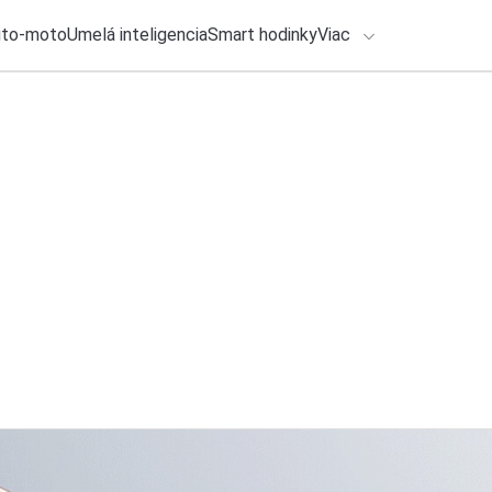
uto-moto
Umelá inteligencia
Smart hodinky
Viac
HLO BY VÁS ZAUJÍMAŤ
lačové správy
4. augusta 2026
•
2m
ADÁVANIA
Budúci rok nás čak
telefónoch
Zadajte frázu pre vyhľadanie
Katarína Šimková