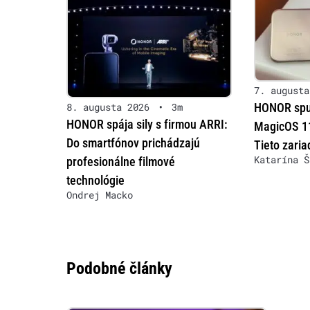
7. augusta
HONOR spus
8. augusta 2026
•
3m
HONOR spája sily s firmou ARRI:
MagicOS 11
Do smartfónov prichádzajú
Tieto zaria
Katarína Š
profesionálne filmové
technológie
Ondrej Macko
Podobné články