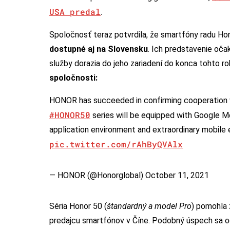
USA predal
.
Spoločnosť teraz potvrdila, že smartfóny radu H
dostupné aj na Slovensku
. Ich predstavenie oč
služby dorazia do jeho zariadení do konca tohto rok
spoločnosti:
HONOR has succeeded in confirming cooperation wi
#HONOR50
series will be equipped with Google M
application environment and extraordinary mobile
pic.twitter.com/rAhByQVAlx
— HONOR (@Honorglobal)
October 11, 2021
Séria Honor 50 (
štandardný a model Pro
) pomohla 
predajcu smartfónov v Číne. Podobný úspech sa oč