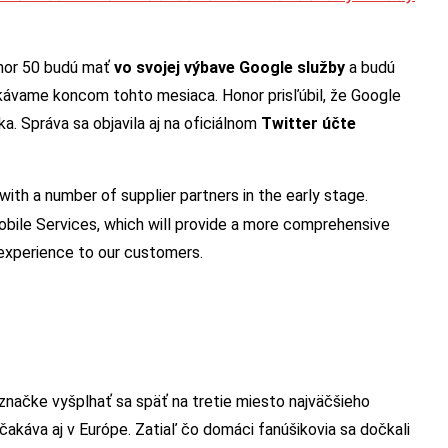
onor 50 budú mať
vo svojej výbave Google služby
a budú
akávame koncom tohto mesiaca. Honor prisľúbil, že Google
a. Správa sa objavila aj na oficiálnom
Twitter účte
th a number of supplier partners in the early stage.
obile Services, which will provide a more comprehensive
 experience to our customers.
značke vyšplhať sa späť na tretie miesto najväčšieho
akáva aj v Európe. Zatiaľ čo domáci fanúšikovia sa dočkali