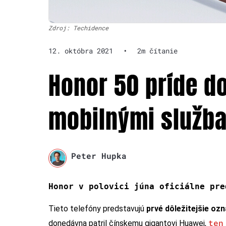
Zdroj: Techidence
12. októbra 2021
•
2m čítanie
Honor 50 príde do
mobilnými služba
Peter Hupka
Honor v polovici júna oficiálne pre
Tieto telefóny predstavujú
prvé dôležitejšie oz
ten
donedávna patril čínskemu gigantovi Huawei,