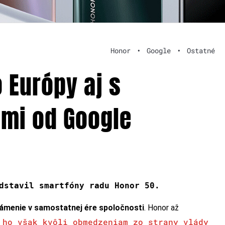
Honor
•
Google
•
Ostatné
 Európy aj s
mi od Google
dstavil smartfóny radu Honor 50.
námenie v samostatnej ére spoločnosti
. Honor až
 ho však kvôli obmedzeniam zo strany vlády