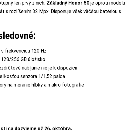
tupný len prvý z nich.
Základný Honor 50
je oproti modelu
rát s rozlíšením 32 Mpx. Disponuje však väčšou batériou s
sledovné:
s frekvenciou 120 Hz
 128/256 GB úložisko
zdrôtové nabíjanie nie je k dispozícii
veľkosťou senzora 1/1,52 palca
ory na meranie hĺbky a makro fotografie
sti sa dozvieme už 26. októbra.