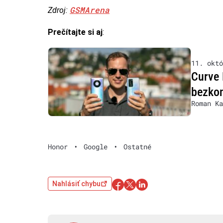
GSMArena
Zdroj:
Prečítajte si aj
:
11. októ
Curve 
bezkon
Roman Ka
Honor
•
Google
•
Ostatné
Nahlásiť chybu