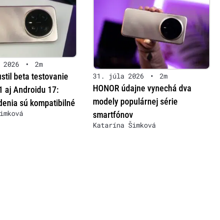
 2026
•
2m
til beta testovanie
31. júla 2026
•
2m
HONOR údajne vynechá dva
 aj Androidu 17:
modely populárnej série
denia sú kompatibilné
imková
smartfónov
Katarína Šimková