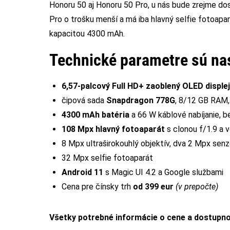
Honoru 50 aj Honoru 50 Pro, u nás bude zrejme dos
Pro o trošku menší a má iba hlavný selfie fotoapa
kapacitou 4300 mAh.
Technické parametre sú na
6,57-palcový Full HD+ zaoblený OLED displej
čipová sada
Snapdragon 778G
, 8/12 GB RAM,
4300 mAh batéria
a 66 W káblové nabíjanie, be
108 Mpx hlavný fotoaparát
s clonou f/1.9 a 
8 Mpx ultraširokouhlý objektív, dva 2 Mpx senz
32 Mpx selfie fotoaparát
Android 11
s Magic UI 4.2 a Google službami
Cena pre čínsky trh
od 399 eur
(v prepočte)
Všetky potrebné informácie o cene a dostupno