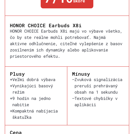
skóre
HONOR CHOICE Earbuds X8i
HONOR CHOICE Earbuds X8i majú vo výbave všetko,
čo by ste reálne mohli potrebovať. Najmä
aktívne odhlučnenie, citeľné vylepšenie z basov
zosilnením ich dynamiky alebo aplikovanie
priestorového efektu.
Plusy
Mínusy
+
Veľmi dobrá výbava
–
Zvuková signalizácia
+
Vynikajúci basový
preruší prehrávaný
režim
obsah na 1 sekundu
+
9 hodín na jedno
–
Textové chybičky v
nabitie
aplikácii
+
Kompaktná nabíjacia
škatuľka
Cena