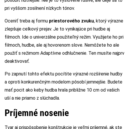
pôsobiť hutnejšie. Nie je to vyslovene rušivé, ale deje sa to
pri vyššom zosilnení nízkych tónov.
Oceniť treba aj formu
priestorového zvuku
, ktorý výrazne
zlepšuje celkový prejav. Je to vynikajúce pri hudbe aj
filmoch. Ide o univerzálne použiteľný režim. Využijete ho pri
filmoch, hudbe, ale aj hovorenom slove. Nemôžete ho ale
použiť s režimom Adaptívne odhlučnenie. Ten musíte najprv
deaktivovať.
Po zapnutí tohto efektu pocítite výrazné rozšírenie hudby
a oproti konkurenčným modelom pôsobí jemnejšie. Budete
mať pocit ako keby hudba hrala približne 10 cm od vašich
uší a nie priamo z slúchadla.
Príjemné nosenie
Tvar aj prispôsobenie konštrukcie je veľmi príjemné, ak ste