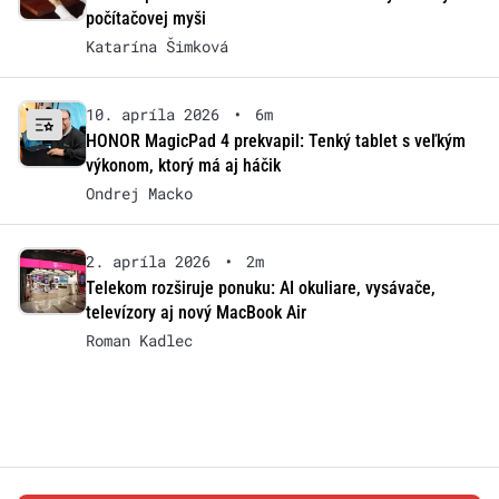
počítačovej myši
Katarína Šimková
10. apríla 2026
•
6m
HONOR MagicPad 4 prekvapil: Tenký tablet s veľkým
výkonom, ktorý má aj háčik
Ondrej Macko
2. apríla 2026
•
2m
Telekom rozširuje ponuku: AI okuliare, vysávače,
televízory aj nový MacBook Air
Roman Kadlec