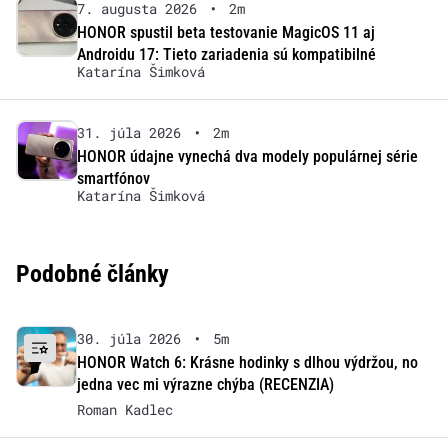
7. augusta 2026
•
2m
HONOR spustil beta testovanie MagicOS 11 aj
Androidu 17: Tieto zariadenia sú kompatibilné
Katarína Šimková
31. júla 2026
•
2m
HONOR údajne vynechá dva modely populárnej série
smartfónov
Katarína Šimková
Podobné články
30. júla 2026
•
5m
HONOR Watch 6: Krásne hodinky s dlhou výdržou, no
jedna vec mi výrazne chýba (RECENZIA)
Roman Kadlec