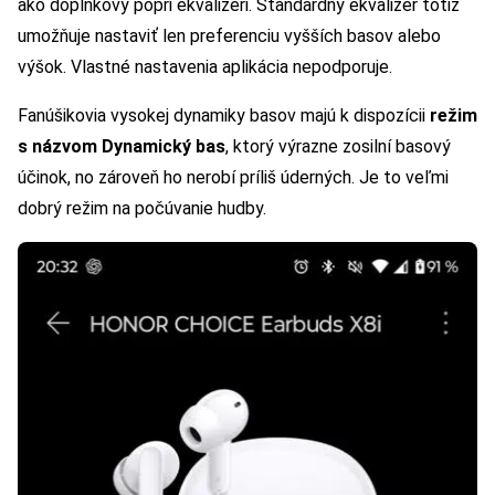
ako doplnkový popri ekvalizéri. Štandardný ekvalizér totiž
umožňuje nastaviť len preferenciu vyšších basov alebo
výšok. Vlastné nastavenia aplikácia nepodporuje.
Fanúšikovia vysokej dynamiky basov majú k dispozícii
režim
s názvom Dynamický bas
, ktorý výrazne zosilní basový
účinok, no zároveň ho nerobí príliš úderných. Je to veľmi
dobrý režim na počúvanie hudby.