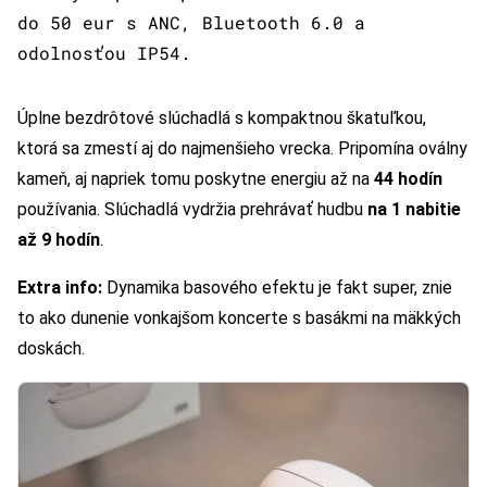
do 50 eur s ANC, Bluetooth 6.0 a
odolnosťou IP54.
Úplne bezdrôtové slúchadlá s kompaktnou škatuľkou,
ktorá sa zmestí aj do najmenšieho vrecka. Pripomína oválny
kameň, aj napriek tomu poskytne energiu až na
44 hodín
používania. Slúchadlá vydržia prehrávať hudbu
na 1 nabitie
až 9 hodín
.
Extra info:
Dynamika basového efektu je fakt super, znie
to ako dunenie vonkajšom koncerte s basákmi na mäkkých
doskách.