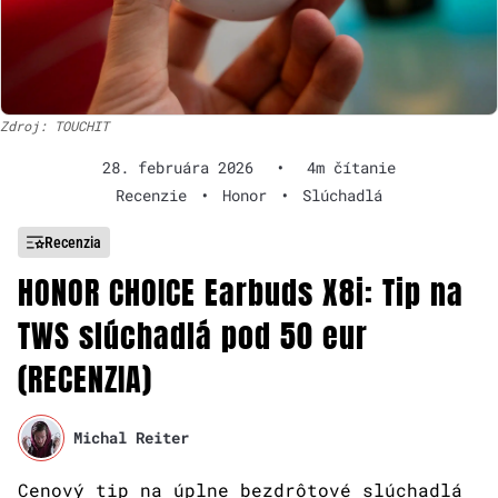
Zdroj: TOUCHIT
28. februára 2026
•
4m čítanie
Recenzie
•
Honor
•
Slúchadlá
Recenzia
HONOR CHOICE Earbuds X8i: Tip na
TWS slúchadlá pod 50 eur
(RECENZIA)
Michal Reiter
Cenový tip na úplne bezdrôtové slúchadlá