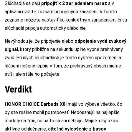
Slúchadlá sa dajú
pripojiť k 2 zariadeniam naraz
a v
aplikácii uvidíte zoznam pripojených zariadení. V tomto
zozname môžete nastaviť ku konkrétnym zariadeniam, či sa
slúchadlá pripoja automaticky alebo nie.
Nevýhodou je, že pripojenie alebo
odpojenie vydá zvukový
signál
, ktorý približne na sekundu úplne vypne prehrávaný
zvuk. Pri iných slúchadlách je tento systém upozornení a
hlásení riešený lepšie v tom, že prehrávaný obsah mierne
stíši, ale stále ho počujete.
Verdikt
HONOR CHOICE Earbuds X8i
majú vo výbave všetko, čo
by ste reálne mohli potrebovať. Nedosahujú na najlepšie
modely na trhu, no na to sa ani nehrajú. Majú k dispozícii
aktívne odhlučnenie,
citeľné vylepšenie z basov