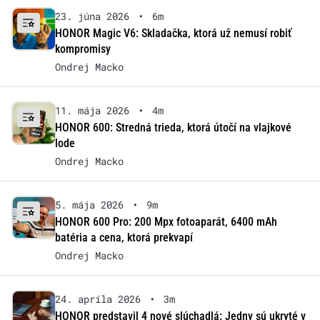
23. júna 2026
•
6m
HONOR Magic V6: Skladačka, ktorá už nemusí robiť
kompromisy
Ondrej Macko
11. mája 2026
•
4m
HONOR 600: Stredná trieda, ktorá útočí na vlajkové
lode
Ondrej Macko
5. mája 2026
•
9m
HONOR 600 Pro: 200 Mpx fotoaparát, 6400 mAh
batéria a cena, ktorá prekvapí
Ondrej Macko
24. apríla 2026
•
3m
HONOR predstavil 4 nové slúchadlá: Jedny sú ukryté v