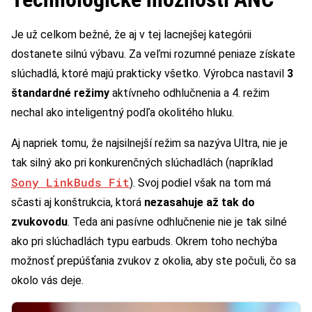
Je už celkom bežné, že aj v tej lacnejšej kategórii
dostanete silnú výbavu. Za veľmi rozumné peniaze získate
slúchadlá, ktoré majú prakticky všetko. Výrobca nastavil
3
štandardné režimy
aktívneho odhlučnenia a 4. režim
nechal ako inteligentný podľa okolitého hluku.
Aj napriek tomu, že najsilnejší režim sa nazýva Ultra, nie je
tak silný ako pri konkurenčných slúchadlách (napríklad
Sony LinkBuds Fit
). Svoj podiel však na tom má
sčasti aj konštrukcia, ktorá
nezasahuje až tak do
zvukovodu
. Teda ani pasívne odhlučnenie nie je tak silné
ako pri slúchadlách typu earbuds. Okrem toho nechýba
možnosť prepúšťania zvukov z okolia, aby ste počuli, čo sa
okolo vás deje.