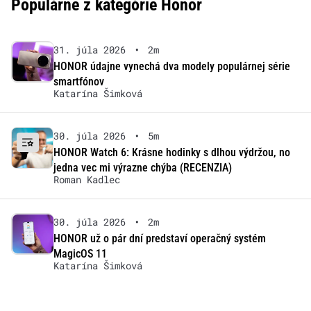
Populárne z kategórie Honor
31. júla 2026
•
2m
HONOR údajne vynechá dva modely populárnej série
smartfónov
Katarína Šimková
30. júla 2026
•
5m
HONOR Watch 6: Krásne hodinky s dlhou výdržou, no
jedna vec mi výrazne chýba (RECENZIA)
Roman Kadlec
30. júla 2026
•
2m
HONOR už o pár dní predstaví operačný systém
MagicOS 11
Katarína Šimková