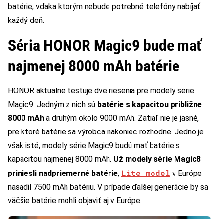
batérie, vďaka ktorým nebude potrebné telefóny nabíjať
každý deň.
Séria HONOR Magic9 bude mať
najmenej 8000 mAh batérie
HONOR aktuálne testuje dve riešenia pre modely série
Magic9. Jedným z nich sú
batérie s kapacitou približne
8000 mAh
a druhým okolo 9000 mAh. Zatiaľ nie je jasné,
pre ktoré batérie sa výrobca nakoniec rozhodne. Jedno je
však isté, modely série Magic9 budú mať batérie s
kapacitou najmenej 8000 mAh.
Už modely série Magic8
Lite model
priniesli nadpriemerné batérie
,
v Európe
nasadil 7500 mAh batériu. V prípade ďalšej generácie by sa
väčšie batérie mohli objaviť aj v Európe.