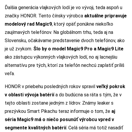
Ďalšia generácia vlajkových lodí je vo vývoji, teda aspoň u
značky HONOR. Tento čínsky výrobca
aktuálne pripravuje
modelový rad Magic9
, ktorý opäť ponúkne niekoľko
zaujímavých telefónov. Na globálnom trhu, teda aj na
Slovensku, očakávame predstavenie dvoch telefónov, ako
je už zvykom.
Šlo by o model Magic9 Pro a Magic9 Lite
ako zástupcu výkonných vlajkových lodí, no aj lacnejšiu
alternatívu pre tých, ktorí za telefón nechcú zaplatiť príliš
veľa.
HONOR v priebehu posledných rokov spravil
veľký pokrok
v oblasti vývoja batérií
a do budúcna sa ráta s tým, že v
tejto oblasti zostane jedným z lídrov. Známy leaker s
prezývkou Smart Pikachu teraz informuje o tom, že
aj
séria Magic9 má o niečo posunúť výrobcu vpred v
segmente kvalitných batérií
. Celá séria má totiž nasadiť