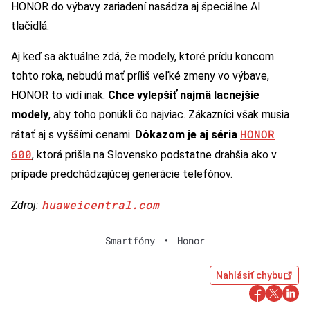
HONOR do výbavy zariadení nasádza aj špeciálne AI
tlačidlá.
Aj keď sa aktuálne zdá, že modely, ktoré prídu koncom
tohto roka, nebudú mať príliš veľké zmeny vo výbave,
HONOR to vidí inak.
Chce vylepšiť najmä lacnejšie
modely
, aby toho ponúkli čo najviac. Zákazníci však musia
HONOR
rátať aj s vyššími cenami.
Dôkazom je aj séria
600
, ktorá prišla na Slovensko podstatne drahšia ako v
prípade predchádzajúcej generácie telefónov.
huaweicentral.com
Zdroj:
Smartfóny
•
Honor
Nahlásiť chybu