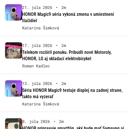
21. júla 2026
•
2m
HONOR Magic9 séria vykoná zmenu v umiestnení
tlačidiel
Katarína Šimková
17. júla 2026
•
2m
Telekom rozšíril ponuku. Pribudli nové Motoroly,
HONOR, LG aj skladací elektrobicykel
Roman Kadlec
13. júla 2026
•
2m
Séria HONOR Magic9 testuje displej na zadnej strane,
takto má vyzerať
Katarína Šimková
8. júla 2026
•
2m
HONOR pripravuje smartfón, aký bude mať Samsung aj