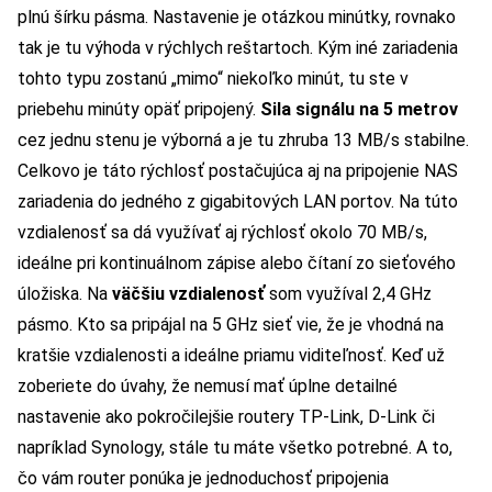
plnú šírku pásma. Nastavenie je otázkou minútky, rovnako
tak je tu výhoda v rýchlych reštartoch. Kým iné zariadenia
tohto typu zostanú „mimo“ niekoľko minút, tu ste v
priebehu minúty opäť pripojený.
Sila signálu na 5 metrov
cez jednu stenu je výborná a je tu zhruba 13 MB/s stabilne.
Celkovo je táto rýchlosť postačujúca aj na pripojenie NAS
zariadenia do jedného z gigabitových LAN portov. Na túto
vzdialenosť sa dá využívať aj rýchlosť okolo 70 MB/s,
ideálne pri kontinuálnom zápise alebo čítaní zo sieťového
úložiska. Na
väčšiu vzdialenosť
som využíval 2,4 GHz
pásmo. Kto sa pripájal na 5 GHz sieť vie, že je vhodná na
kratšie vzdialenosti a ideálne priamu viditeľnosť. Keď už
zoberiete do úvahy, že nemusí mať úplne detailné
nastavenie ako pokročilejšie routery TP-Link, D-Link či
napríklad Synology, stále tu máte všetko potrebné. A to,
čo vám router ponúka je jednoduchosť pripojenia