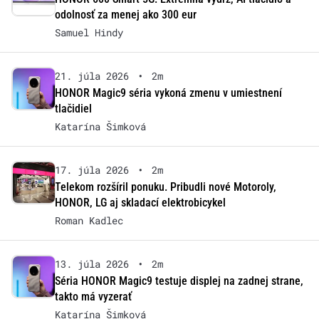
odolnosť za menej ako 300 eur
Samuel Hindy
21. júla 2026
•
2m
HONOR Magic9 séria vykoná zmenu v umiestnení
tlačidiel
Katarína Šimková
17. júla 2026
•
2m
Telekom rozšíril ponuku. Pribudli nové Motoroly,
HONOR, LG aj skladací elektrobicykel
Roman Kadlec
13. júla 2026
•
2m
Séria HONOR Magic9 testuje displej na zadnej strane,
takto má vyzerať
Katarína Šimková