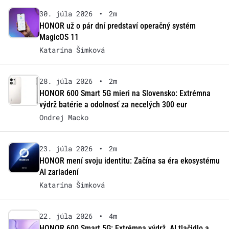
30. júla 2026
•
2m
HONOR už o pár dní predstaví operačný systém
MagicOS 11
Katarína Šimková
28. júla 2026
•
2m
HONOR 600 Smart 5G mieri na Slovensko: Extrémna
výdrž batérie a odolnosť za necelých 300 eur
Ondrej Macko
23. júla 2026
•
2m
HONOR mení svoju identitu: Začína sa éra ekosystému
AI zariadení
Katarína Šimková
22. júla 2026
•
4m
HONOR 600 Smart 5G: Extrémna výdrž, AI tlačidlo a