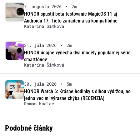
7. augusta 2026
•
2m
HONOR spustil beta testovanie MagicOS 11 aj
Androidu 17: Tieto zariadenia sú kompatibilné
Katarína Šimková
31. júla 2026
•
2m
HONOR údajne vynechá dva modely populárnej série
smartfónov
Katarína Šimková
30. júla 2026
•
5m
HONOR Watch 6: Krásne hodinky s dlhou výdržou, no
jedna vec mi výrazne chýba (RECENZIA)
Roman Kadlec
Podobné články