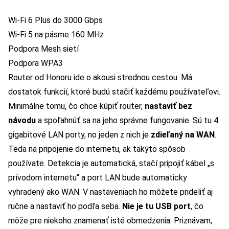
Wi-Fi 6 Plus do 3000 Gbps
Wi-Fi 5 na pásme 160 MHz
Podpora Mesh sietí
Podpora WPA3
Router od Honoru ide o akousi strednou cestou. Má
dostatok funkcií, ktoré budú stačiť každému používateľovi.
Minimálne tomu, čo chce kúpiť router,
nastaviť bez
návodu
a spoľahnúť sa na jeho správne fungovanie. Sú tu 4
gigabitové LAN porty, no jeden z nich je
zdieľaný na WAN
.
Teda na pripojenie do internetu, ak takýto spôsob
používate. Detekcia je automatická, stačí pripojiť kábel „s
prívodom internetu“ a port LAN bude automaticky
vyhradený ako WAN. V nastaveniach ho môžete prideliť aj
ručne a nastaviť ho podľa seba.
Nie je tu USB port
, čo
môže pre niekoho znamenať isté obmedzenia. Priznávam,