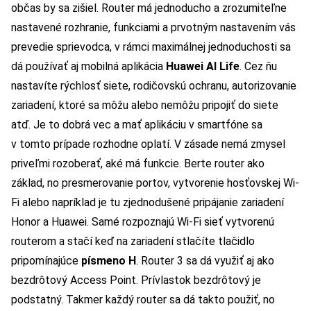
občas by sa zišiel. Router má jednoducho a zrozumiteľne
nastavené rozhranie, funkciami a prvotným nastavením vás
prevedie sprievodca, v rámci maximálnej jednoduchosti sa
dá používať aj mobilná aplikácia
Huawei AI Life
. Cez ňu
nastavíte rýchlosť siete, rodičovskú ochranu, autorizovanie
zariadení, ktoré sa môžu alebo nemôžu pripojiť do siete
atď. Je to dobrá vec a mať aplikáciu v smartfóne sa
v tomto prípade rozhodne oplatí. V zásade nemá zmysel
priveľmi rozoberať, aké má funkcie. Berte router ako
základ, no presmerovanie portov, vytvorenie hosťovskej Wi-
Fi alebo napríklad je tu zjednodušené pripájanie zariadení
Honor a Huawei. Samé rozpoznajú Wi-Fi sieť vytvorenú
routerom a stačí keď na zariadení stlačíte tlačidlo
pripomínajúce
písmeno H
. Router 3 sa dá využiť aj ako
bezdrôtový Access Point. Prívlastok bezdrôtový je
podstatný. Takmer každý router sa dá takto použiť, no