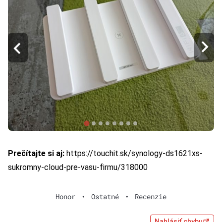
Prečítajte si aj:
https://touchit.sk/synology-ds1621xs-
sukromny-cloud-pre-vasu-firmu/318000
Honor
•
Ostatné
•
Recenzie
Nahlásiť chybu