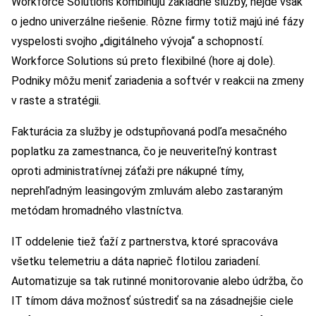
Workforce Solutions kombinujú základné služby, nejde však
o jedno univerzálne riešenie. Rôzne firmy totiž majú iné fázy
vyspelosti svojho „digitálneho vývoja“ a schopností.
Workforce Solutions sú preto flexibilné (hore aj dole).
Podniky môžu meniť zariadenia a softvér v reakcii na zmeny
v raste a stratégii.
Fakturácia za služby je odstupňovaná podľa mesačného
poplatku za zamestnanca, čo je neuveriteľný kontrast
oproti administratívnej záťaži pre nákupné tímy,
neprehľadným leasingovým zmluvám alebo zastaraným
metódam hromadného vlastníctva.
IT oddelenie tiež ťaží z partnerstva, ktoré spracováva
všetku telemetriu a dáta naprieč flotilou zariadení.
Automatizuje sa tak rutinné monitorovanie alebo údržba, čo
IT tímom dáva možnosť sústrediť sa na zásadnejšie ciele