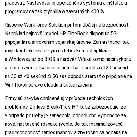
pracovať. Nastavovanie operačného systému a inštalácia
programov sa tak zrýchlila o závratných 400 %.
Riešenie Workforce Solution pritom dbá aj na bezpečnosť.
Napríklad najnovší model HP EliteBook disponuje 5G
pripojením a šifrovaním vojenskej úrovne. Zamestnanci tak
majú kontrolu nad celým notebookom od aplikácií
a Windowsu až po BIOS a hardvér. Vďaka kombinácii výkonu
a cloudovým aplikáciám sa ich štart skrátil zo 120 sekúnd
na 30 až 40 sekúnd. S 5G zas odpadá starosť o pripájanie na
Wi-FI kvôli správe cloudu a aktualizáciám.
Firmy sú navyše chránené aj v prípade technických
problémov. Zmluva Break/Fix s HP totiž zabezpečuje, že
v prípade potreby je zariadenie jednoducho vymenené za
nové, nastavené rovnako rýchlo. Je tak maximalizovaná
práceschopnosť zamestnancov a zbytočne sa nečaká na