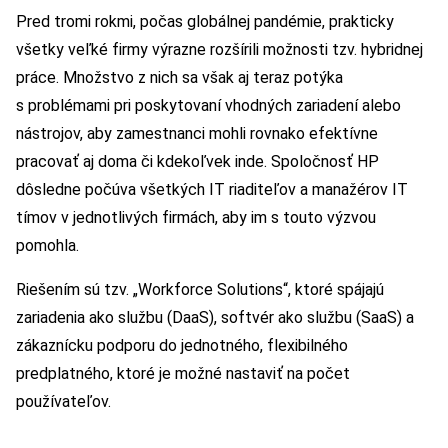
Pred tromi rokmi, počas globálnej pandémie, prakticky
všetky veľké firmy výrazne rozšírili možnosti tzv. hybridnej
práce. Množstvo z nich sa však aj teraz potýka
s problémami pri poskytovaní vhodných zariadení alebo
nástrojov, aby zamestnanci mohli rovnako efektívne
pracovať aj doma či kdekoľvek inde. Spoločnosť HP
dôsledne počúva všetkých IT riaditeľov a manažérov IT
tímov v jednotlivých firmách, aby im s touto výzvou
pomohla.
Riešením sú tzv. „Workforce Solutions“, ktoré spájajú
zariadenia ako službu (DaaS), softvér ako službu (SaaS) a
zákaznícku podporu do jednotného, flexibilného
predplatného, ktoré je možné nastaviť na počet
používateľov.