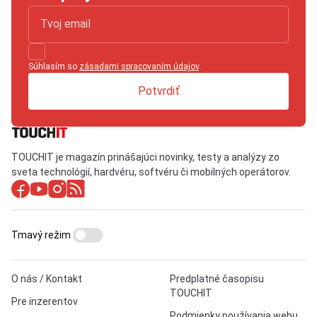
Súhlasím so
zásadami spracovaním údajov
.
Potvrdiť
TOUCHIT je magazín prinášajúci novinky, testy a analýzy zo
sveta technológií, hardvéru, softvéru či mobilných operátorov.
Tmavý režim
O nás / Kontakt
Predplatné časopisu
TOUCHIT
Pre inzerentov
Podmienky používania webu