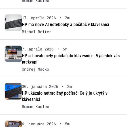
Roman Kadlec
17. apríla 2026
•
2m
HP má nové AI notebooky a počítač v klávesnici
Michal Reiter
7. apríla 2026
•
5m
HP schovalo celý počítač do klávesnice. Výsledok vás
prekvapí
Ondrej Macko
30. januára 2026
•
2m
HP ukázalo netradičný počítač: Celý je ukrytý v
klávesnici
Roman Kadlec
6. januára 2026
•
5m