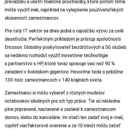
prevádzku a ušetrí finančné prostriedky, ktoré potom firma
môže využiť inak, napríklad na vylepšenie používateľských
skúseností zamestnancov.
Pre celý IT sektor sa dnes jedná o najväčšiu výzvu za celé
desaťročia. Perfektným príkladom je prístup spoločnosti
Ericsson. Globálny poskytovateľ bezdrôtových a 5G služieb
sa nedávno rozhodol využiť inovatívne technológie
a partnerstvo s HP, ktoré teraz spravuje viac než 90 %
zariadení v švédskom gigantovi. Hovoríme teda o približne
130-tisíc zamestnancoch v 140 krajinách sveta.
Zamestnanci si môžu vyberať z rôznych modelov
notebookov ideálnych pre ich typ práce. Tie sú následne
plne pripravené, nastavené a zaslané k zamestnancom
domov, alebo do kancelárie. Im stačí len zadať svoj e-mail,
vyplniť viacfaktorové overenie a za 10 minút môžu začať