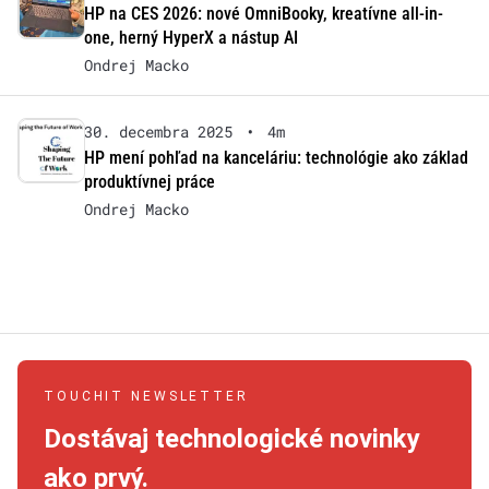
HP na CES 2026: nové OmniBooky, kreatívne all-in-
one, herný HyperX a nástup AI
Ondrej Macko
30. decembra 2025
•
4m
HP mení pohľad na kanceláriu: technológie ako základ
produktívnej práce
Ondrej Macko
TOUCHIT NEWSLETTER
Dostávaj technologické novinky
ako prvý.