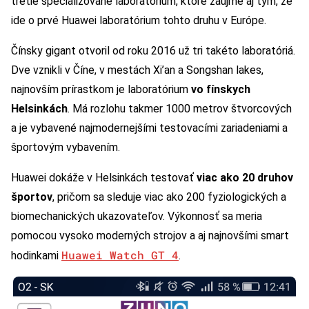
tretie špecializované laboratórium, ktoré zaujme aj tým, že
ide o prvé Huawei laboratórium tohto druhu v Európe.
Čínsky gigant otvoril od roku 2016 už tri takéto laboratóriá.
Dve vznikli v Číne, v mestách Xi’an a Songshan lakes,
najnovším prírastkom je laboratórium
vo fínskych
Helsinkách
. Má rozlohu takmer 1000 metrov štvorcových
a je vybavené najmodernejšími testovacími zariadeniami a
športovým vybavením.
Huawei dokáže v Helsinkách testovať
viac ako 20 druhov
športov
, pričom sa sleduje viac ako 200 fyziologických a
biomechanických ukazovateľov. Výkonnosť sa meria
pomocou vysoko moderných strojov a aj najnovšími smart
Huawei Watch GT 4
hodinkami
.