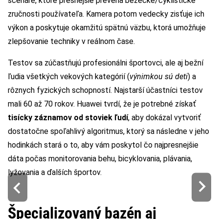
scenáre, ktoré presnejšie preveria bežecké/cyklistické
zručnosti používateľa. Kamera potom vedecky zisťuje ich
výkon a poskytuje okamžitú spätnú väzbu, ktorá umožňuje
zlepšovanie techniky v reálnom čase.
Testov sa zúčastňujú profesionálni športovci, ale aj bežní
ľudia všetkých vekových kategórií (
výnimkou sú deti
) a
rôznych fyzických schopností. Najstarší účastníci testov
mali 60 až 70 rokov. Huawei tvrdí, že je potrebné získať
tisícky záznamov od stoviek ľudí
, aby dokázal vytvoriť
dostatočne spoľahlivý algoritmus, ktorý sa následne v jeho
hodinkách stará o to, aby vám poskytol čo najpresnejšie
dáta počas monitorovania behu, bicyklovania, plávania,
lyžovania a ďalších športov.
Špecializovaný bazén aj