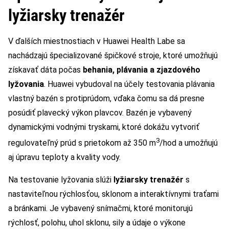
lyžiarsky trenažér
V ďalších miestnostiach v Huawei Health Labe sa
nachádzajú špecializované špičkové stroje, ktoré umožňujú
získavať dáta počas
behania, plávania a zjazdového
lyžovania
. Huawei vybudoval na účely testovania plávania
vlastný bazén s protiprúdom, vďaka čomu sa dá presne
posúdiť plavecký výkon plavcov. Bazén je vybavený
dynamickými vodnými tryskami, ktoré dokážu vytvoriť
3
regulovateľný prúd s prietokom až 350 m
/hod a umožňujú
aj úpravu teploty a kvality vody.
Na testovanie lyžovania slúži
lyžiarsky trenažér
s
nastaviteľnou rýchlosťou, sklonom a interaktívnymi traťami
a bránkami. Je vybavený snímačmi, ktoré monitorujú
rýchlosť, polohu, uhol sklonu, sily a údaje o výkone