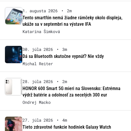
1. augusta 2026
•
2m
Tento smartfón nemá žiadne rámčeky okolo displeja,
ukáže sa v septembri na výstave IFA
Katarína Šimková
30. júla 2026
•
3m
Dá sa Bluetooth skutočne vypnúť? Nie vždy
Michal Reiter
28. júla 2026
•
2m
HONOR 600 Smart 5G mieri na Slovensko: Extrémna
výdrž batérie a odolnosť za necelých 300 eur
Ondrej Macko
27. júla 2026
•
4m
Tieto zdravotné funkcie hodiniek Galaxy Watch