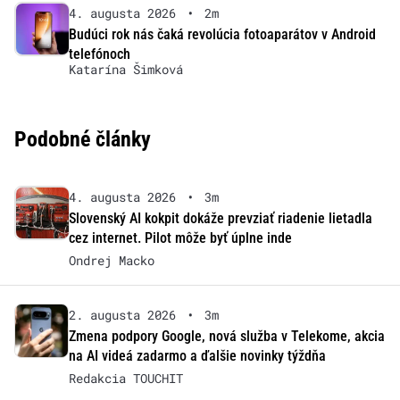
4. augusta 2026
•
2m
Budúci rok nás čaká revolúcia fotoaparátov v Android
telefónoch
Katarína Šimková
Podobné články
4. augusta 2026
•
3m
Slovenský AI kokpit dokáže prevziať riadenie lietadla
cez internet. Pilot môže byť úplne inde
Ondrej Macko
2. augusta 2026
•
3m
Zmena podpory Google, nová služba v Telekome, akcia
na AI videá zadarmo a ďalšie novinky týždňa
Redakcia TOUCHIT