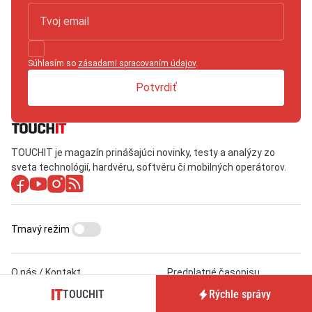
Súhlasím so
zásadami spracovaním údajov
.
Potvrdiť
TOUCHIT je magazín prinášajúci novinky, testy a analýzy zo
sveta technológií, hardvéru, softvéru či mobilných operátorov.
Tmavý režim
O nás / Kontakt
Predplatné časopisu
TOUCHIT
TOUCHIT
Rýchle správy
Pre inzerentov
Podmienky používania webu