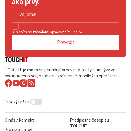
ako prvý.
Súhlasím so
zásadami spracovaním údajov
.
Potvrdiť
TOUCHIT je magazín prinášajúci novinky, testy a analýzy zo
sveta technológií, hardvéru, softvéru či mobilných operátorov.
Tmavý režim
O nás / Kontakt
Predplatné časopisu
TOUCHIT
Pre inzerentov