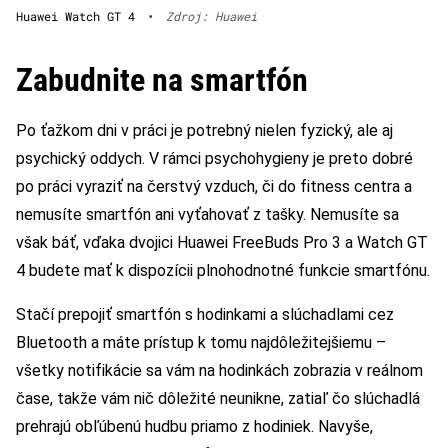
Huawei Watch GT 4
•
Zdroj: Huawei
Zabudnite na smartfón
Po ťažkom dni v práci je potrebný nielen fyzický, ale aj
psychický oddych. V rámci psychohygieny je preto dobré
po práci vyraziť na čerstvý vzduch, či do fitness centra a
nemusíte smartfón ani vyťahovať z tašky. Nemusíte sa
však báť, vďaka dvojici Huawei FreeBuds Pro 3 a Watch GT
4 budete mať k dispozícii plnohodnotné funkcie smartfónu.
Stačí prepojiť smartfón s hodinkami a slúchadlami cez
Bluetooth a máte prístup k tomu najdôležitejšiemu –
všetky notifikácie sa vám na hodinkách zobrazia v reálnom
čase, takže vám nič dôležité neunikne, zatiaľ čo slúchadlá
prehrajú obľúbenú hudbu priamo z hodiniek. Navyše,