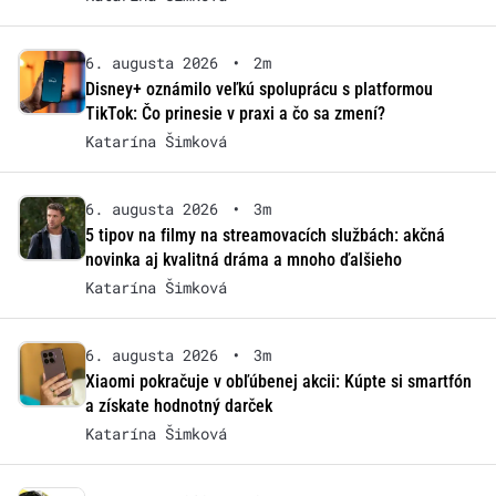
6. augusta 2026
•
2m
Disney+ oznámilo veľkú spoluprácu s platformou
TikTok: Čo prinesie v praxi a čo sa zmení?
Katarína Šimková
6. augusta 2026
•
3m
5 tipov na filmy na streamovacích službách: akčná
novinka aj kvalitná dráma a mnoho ďalšieho
Katarína Šimková
6. augusta 2026
•
3m
Xiaomi pokračuje v obľúbenej akcii: Kúpte si smartfón
a získate hodnotný darček
Katarína Šimková