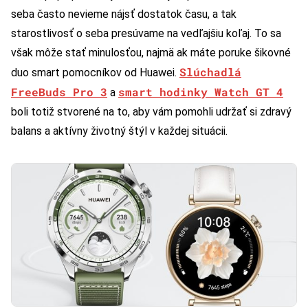
seba často nevieme nájsť dostatok času, a tak
starostlivosť o seba presúvame na vedľajšiu koľaj. To sa
však môže stať minulosťou, najmä ak máte poruke šikovné
Slúchadlá
duo smart pomocníkov od Huawei.
FreeBuds Pro 3
smart hodinky Watch GT 4
a
boli totiž stvorené na to, aby vám pomohli udržať si zdravý
balans a aktívny životný štýl v každej situácii.