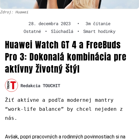
Zdroj: Huawei
28. decembra 2023
•
3m čítanie
Ostatné
•
Slúchadlá
•
Smart hodinky
Huawei Watch GT 4 a FreeBuds
Pro 3: Dokonalá kombinácia pre
aktívny životný štýl
Redakcia TOUCHIT
Žiť aktívne a podľa modernej mantry
“work-life balance” by chcel nejeden z
nás.
Avšak, popri pracovných a rodinných povinnostiach si na