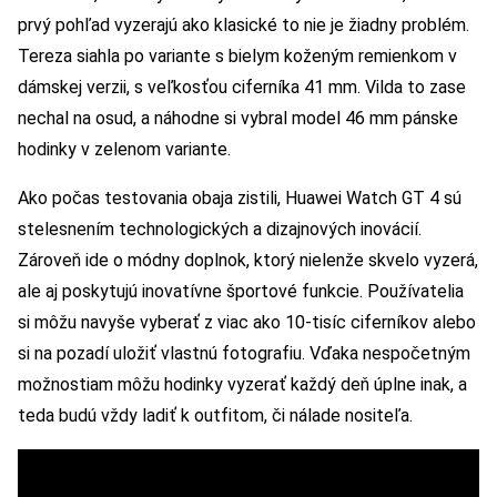
prvý pohľad vyzerajú ako klasické to nie je žiadny problém.
Tereza siahla po variante s bielym koženým remienkom v
dámskej verzii, s veľkosťou ciferníka 41 mm. Vilda to zase
nechal na osud, a náhodne si vybral model 46 mm pánske
hodinky v zelenom variante.
Ako počas testovania obaja zistili, Huawei Watch GT 4 sú
stelesnením technologických a dizajnových inovácií.
Zároveň ide o módny doplnok, ktorý nielenže skvelo vyzerá,
ale aj poskytujú inovatívne športové funkcie. Používatelia
si môžu navyše vyberať z viac ako 10-tisíc ciferníkov alebo
si na pozadí uložiť vlastnú fotografiu. Vďaka nespočetným
možnostiam môžu hodinky vyzerať každý deň úplne inak, a
teda budú vždy ladiť k outfitom, či nálade nositeľa.