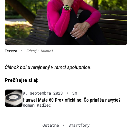
Tereza
•
Zdroj: Huawei
Článok bol uverejnený v rámci spolupráce.
Prečítajte si aj:
9. septembra 2023
•
3m
Huawei Mate 60 Pro+ oficiálne: Čo prináša navyše?
Roman Kadlec
Ostatné
•
Smartfóny