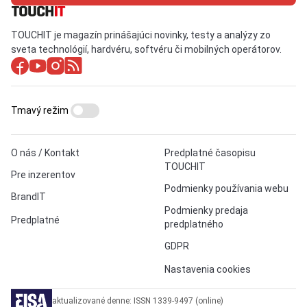
TOUCHIT je magazín prinášajúci novinky, testy a analýzy zo
sveta technológií, hardvéru, softvéru či mobilných operátorov.
Tmavý režim
O nás / Kontakt
Predplatné časopisu
TOUCHIT
Pre inzerentov
Podmienky používania webu
BrandIT
Podmienky predaja
Predplatné
predplatného
GDPR
Nastavenia cookies
aktualizované denne: ISSN 1339-9497 (online)