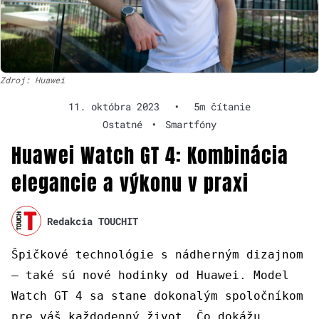
Zdroj: Huawei
11. októbra 2023
•
5m čítanie
Ostatné
•
Smartfóny
Huawei Watch GT 4: Kombinácia
elegancie a výkonu v praxi
Redakcia TOUCHIT
Špičkové technológie s nádherným dizajnom
– také sú nové hodinky od Huawei. Model
Watch GT 4 sa stane dokonalým spoločníkom
pre váš každodenný život. Čo dokážu