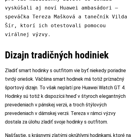
vyskúšali aj noví Huawei ambasádori –
speváčka Tereza Mašková a tanečník Vilda
Šír, ktorí ich otestovali pomocou
virálnej výzvy.
Dizajn tradičných hodiniek
Zladiť smart hodinky s outfitom vie byť niekedy poriadne
tvrdý oriešok. Väčšina smart hodinek má totiž príznačný
športový dizajn. To však neplatí pre Huawei Watch GT 4.
Hodinky sú totiž k dispozícii hneď v štyroch elegantných
prevedeniach v pánskej verzii, a troch štýlových
prevedeniach v dámskej verzii. Tereza v rámci výzvy
dostala za úlohu zladiť svoje hodinky s outfitom.
Našťastie, s krásnymi zlatými okrúhlymi hodinkami, ktoré na