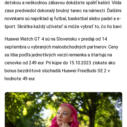
detskou a neškodnou zábavou dokážete spáliť kalórií. Vilda
zase predviedol dokonalý brušný tanec na námestí. Ďalšími
novinkami sú napríklad aj futbal, basketbal alebo padel a e-
šport. Skrátka každý užívateľ si môže vybrať to, čo ho baví.
Huawei Watch GT 4 sú na Slovensku v predaji od 14.
septembra u vybraných maloobchodných partnerov. Ceny
sa líšia podľa jednotlivých verzií remienka a štartujú na
cenovke od 249 eur. Pri kúpe do 15.10.2023 získate ako
bonus bezdrôtové slúchadlá Huawei FreeBuds SE 2 v
hodnote 49 eur.