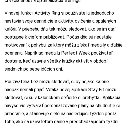
či vzdialenosť a optimalizáciu tréningu.
V novej funkcii Activity Ring si používatelia jednoducho
nastavia svoje denné ciele aktivity, cvičenia a spálených
kalórií. V priebehu dňa tak môžu sledovať, ako sa im darí
postupne k cieľom približovať. Počas dňa sú neustále
motivovaní k pohybu, za ktorý môžu získať medaily a ďalšie
ocenenia. Napríklad medailu Perfect Week používateľ
dostane, keď uzavrie všetky krúžky aktivít v období
siedmich po sebe idúcich dní.
Používatelia tiež môžu sledovať, či by nejaké kalórie
naopak nemali prijať. Vďaka novej aplikácii Stay Fit môžu
sledovať, či sú v kalorickom deficite či prebytku. Aplikácia
navyše vie vytvárať personalizované plány na chudnutie či
priberanie, a stanovuje ciele na nasledujúci týždeň podľa
toho, ako sa užívateľom darilo v predchádzajúcom týždni.