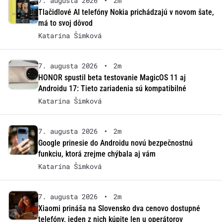
7. augusta 2026
•
2m
Tlačidlové AI telefóny Nokia prichádzajú v novom šate,
má to svoj dôvod
Katarína Šimková
7. augusta 2026
•
2m
HONOR spustil beta testovanie MagicOS 11 aj
Androidu 17: Tieto zariadenia sú kompatibilné
Katarína Šimková
7. augusta 2026
•
2m
Google prinesie do Androidu novú bezpečnostnú
funkciu, ktorá zrejme chýbala aj vám
Katarína Šimková
7. augusta 2026
•
2m
Xiaomi prináša na Slovensko dva cenovo dostupné
telefóny, jeden z nich kúpite len u operátorov