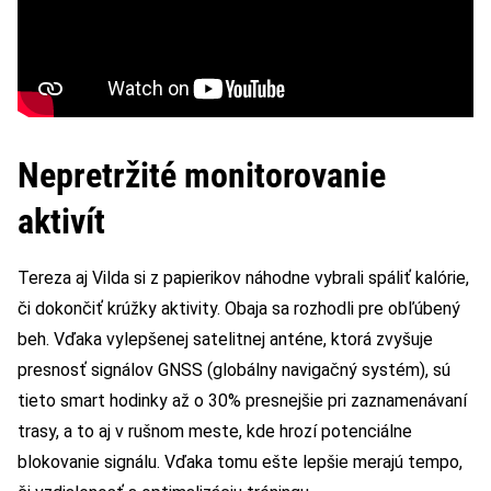
Nepretržité monitorovanie
aktivít
Tereza aj Vilda si z papierikov náhodne vybrali spáliť kalórie,
či dokončiť krúžky aktivity. Obaja sa rozhodli pre obľúbený
beh. Vďaka vylepšenej satelitnej anténe, ktorá zvyšuje
presnosť signálov GNSS (globálny navigačný systém), sú
tieto smart hodinky až o 30% presnejšie pri zaznamenávaní
trasy, a to aj v rušnom meste, kde hrozí potenciálne
blokovanie signálu. Vďaka tomu ešte lepšie merajú tempo,