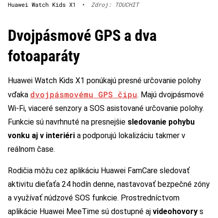
Huawei Watch Kids X1
•
Zdroj: TOUCHIT
Dvojpásmové GPS a dva
fotoaparáty
Huawei Watch Kids X1 ponúkajú presné určovanie polohy
dvojpásmovému GPS čipu
vďaka
. Majú dvojpásmové
Wi-Fi, viaceré senzory a SOS asistované určovanie polohy.
Funkcie sú navrhnuté na presnejšie
sledovanie pohybu
vonku aj v interiéri
a podporujú lokalizáciu takmer v
reálnom čase.
Rodičia môžu cez aplikáciu Huawei FamCare sledovať
aktivitu dieťaťa 24 hodín denne, nastavovať bezpečné zóny
a využívať núdzové SOS funkcie. Prostredníctvom
aplikácie Huawei MeeTime sú dostupné aj
videohovory
s