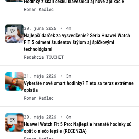
Hodinky získali českú klávesnicu aj nové aplikácie
Roman Kadlec
30. júna 2026
•
4m
Najlepší darček za vysvedčenie? Séria Huawei Watch
FIT 5 odmení študentov štýlom aj špičkovými
technológiami
Redakcia TOUCHIT
21. mája 2026
•
3m
Vyberáte nové smart hodinky? Tieto sa teraz extrémne
oplatia
Roman Kadlec
20. mája 2026
•
8m
Huawei Watch Fit 5 Pro: Najlepšie hranaté hodinky sú
opäť o niečo lepšie (RECENZIA)
Roman Kadlec