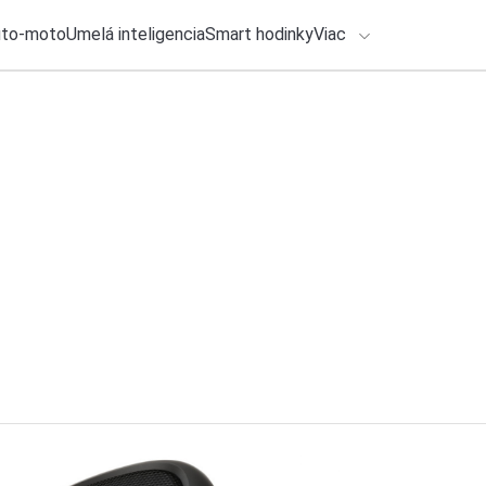
uto-moto
Umelá inteligencia
Smart hodinky
Viac
HLO BY VÁS ZAUJÍMAŤ
lačové správy
ADÁVANIA
30. júla 2026
•
2m
Obchod Google Pla
Zadajte frázu pre vyhľadanie
Katarína Šimková