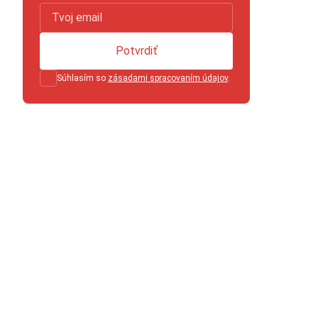
Potvrdiť
Súhlasím so
zásadami spracovaním údajov
.