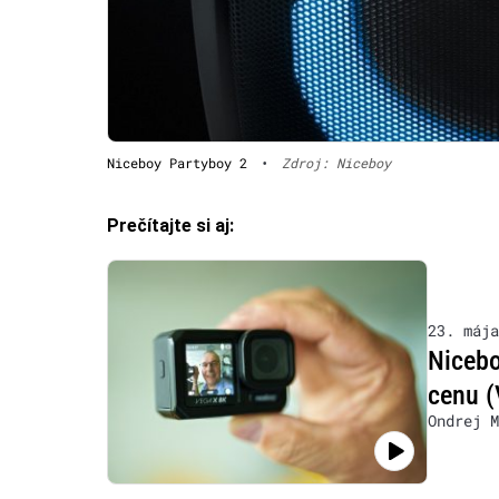
Niceboy Partyboy 2
•
Zdroj: Niceboy
Prečítajte si aj:
23. mája
Nicebo
cenu (
Ondrej M