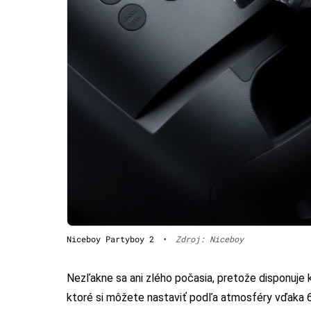
Niceboy Partyboy 2
•
Zdroj: Niceboy
Nezľakne sa ani zlého počasia, pretože disponuje
ktoré si môžete nastaviť podľa atmosféry vďaka 