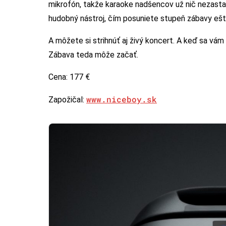
mikrofón, takže karaoke nadšencov už nič nezastav
hudobný nástroj, čím posuniete stupeň zábavy ešt
A môžete si strihnúť aj živý koncert. A keď sa vám
Zábava teda môže začať.
Cena: 177 €
www.niceboy.sk
Zapožičal: