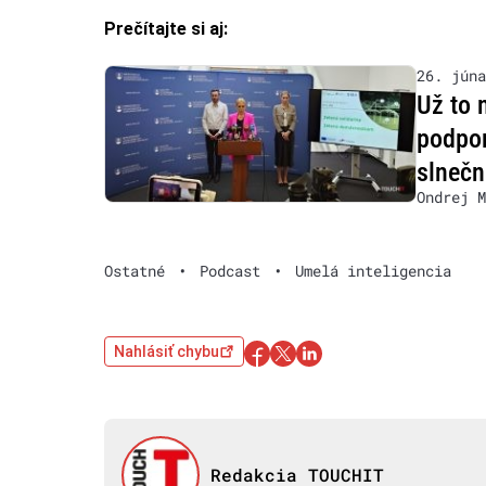
Prečítajte si aj:
26. júna
Už to 
podpor
slnečn
Ondrej M
Ostatné
•
Podcast
•
Umelá inteligencia
Nahlásiť chybu
Redakcia TOUCHIT