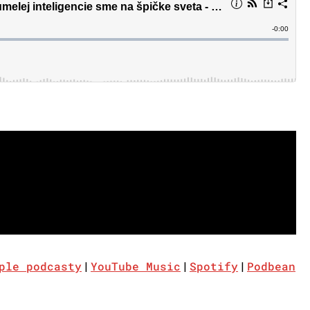
ple podcasty
YouTube Music
Spotify
Podbean
|
|
|