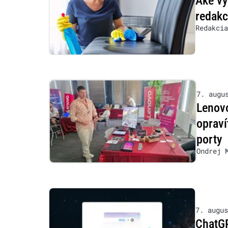
Aké vy
redakc
Redakcia
7. augu
Lenovo
opraví
porty
Ondrej 
7. augus
ChatG