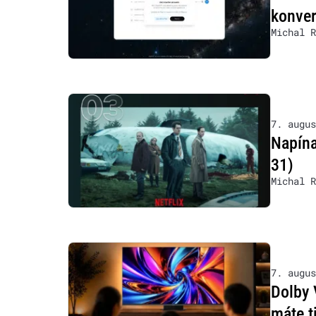
konver
Michal R
7. augus
Napína
31)
Michal R
7. augus
Dolby 
máte t