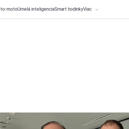
uto-moto
Umelá inteligencia
Smart hodinky
Viac
HLO BY VÁS ZAUJÍMAŤ
lačové správy
6. augusta 2026
•
3m
Nové hodinky od Hu
ADÁVANIA
cyklistiku. Prináša
Zadajte frázu pre vyhľadanie
Roman Kadlec