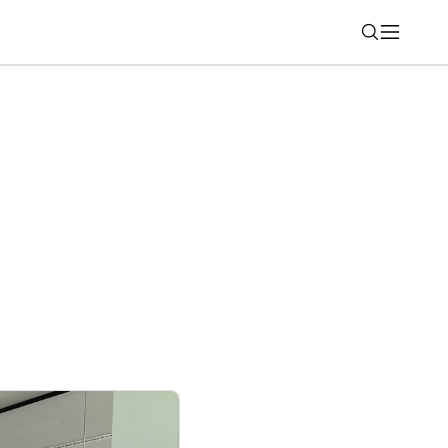
Nájsť
awei sú pripravené na lyžovanie aj
jú viacero noviniek