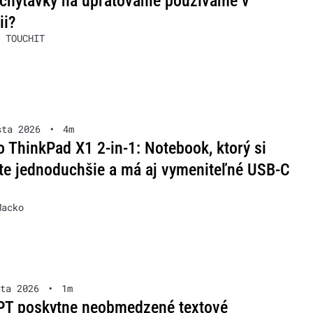
chytávky na upratovanie používame v
ii?
 TOUCHIT
sta 2026
•
4m
 ThinkPad X1 2-in-1: Notebook, ktorý si
te jednoduchšie a má aj vymeniteľné USB-C
Macko
ta 2026
•
1m
PT poskytne neobmedzené textové