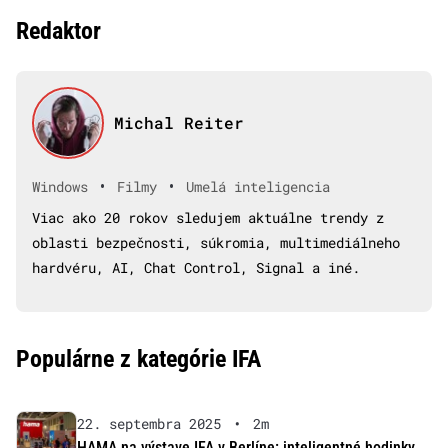
Redaktor
Michal Reiter
•
•
Windows
Filmy
Umelá inteligencia
Viac ako 20 rokov sledujem aktuálne trendy z
oblasti bezpečnosti, súkromia, multimediálneho
hardvéru, AI, Chat Control, Signal a iné.
Populárne z kategórie IFA
22. septembra 2025
•
2m
HAMA na výstave IFA v Berlíne: inteligentné hodinky,