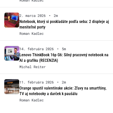
Roman Kadlec
2. marca 2026
•
2m
Notebook, ktorý si poskladáte podľa seba: 2 displeje aj
meniteľné porty
Roman Kadlec
14. februára 2026
•
5m
Lenovo ThinkBook 16p G6: Silný pracovný notebook na
AI a grafiku (RECENZIA)
Michal Reiter
11. februára 2026
•
2m
Orange spustil valentínske akcie: Zľavy na smartfóny,
TV aj notebooky a darček k paušálu
Roman Kadlec