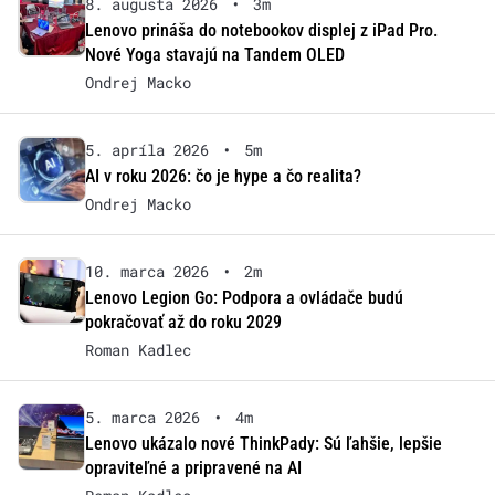
8. augusta 2026
•
3m
Lenovo prináša do notebookov displej z iPad Pro.
Nové Yoga stavajú na Tandem OLED
Ondrej Macko
5. apríla 2026
•
5m
AI v roku 2026: čo je hype a čo realita?
Ondrej Macko
10. marca 2026
•
2m
Lenovo Legion Go: Podpora a ovládače budú
pokračovať až do roku 2029
Roman Kadlec
5. marca 2026
•
4m
Lenovo ukázalo nové ThinkPady: Sú ľahšie, lepšie
opraviteľné a pripravené na AI