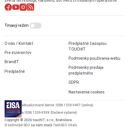
sveta technológií, hardvéru, softvéru či mobilných operátorov.
Tmavý režim
O nás / Kontakt
Predplatné časopisu
TOUCHIT
Pre inzerentov
Podmienky používania webu
BrandIT
Podmienky predaja
Predplatné
predplatného
GDPR
Nastavenia cookies
aktualizované denne: ISSN 1339-9497 (online)
a ISSN 1339-939X (tlačené vydanie)
Copyright © 2026 touchIT, s.r.o., Bratislava.
O
technické SEO
sa nám stará
TechSEO Vitals
.