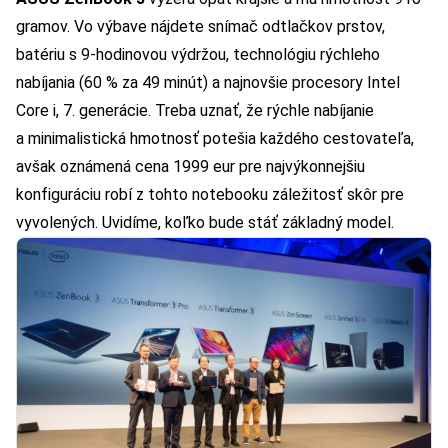
gramov. Vo výbave nájdete snímač odtlačkov prstov,
batériu s 9-hodinovou výdržou, technológiu rýchleho
nabíjania (60 % za 49 minút) a najnovšie procesory Intel
Core i, 7. generácie. Treba uznať, že rýchle nabíjanie
a minimalistická hmotnosť potešia každého cestovateľa,
avšak oznámená cena 1999 eur pre najvýkonnejšiu
konfiguráciu robí z tohto notebooku záležitosť skôr pre
vyvolených. Uvidíme, koľko bude stáť základný model.