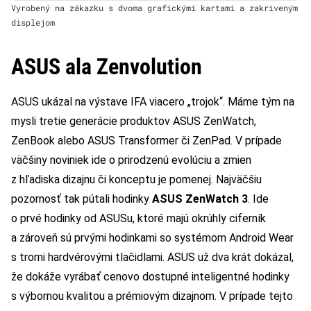
Vyrobený na zákazku s dvoma grafickými kartami a zakriveným
displejom
ASUS ala Zenvolution
ASUS ukázal na výstave IFA viacero „trojok“. Máme tým na
mysli tretie generácie produktov ASUS ZenWatch,
ZenBook alebo ASUS Transformer či ZenPad. V prípade
väčšiny noviniek ide o prirodzenú evolúciu a zmien
z hľadiska dizajnu či konceptu je pomenej. Najväčšiu
pozornosť tak pútali hodinky
ASUS ZenWatch 3
. Ide
o prvé hodinky od ASUSu, ktoré majú okrúhly ciferník
a zároveň sú prvými hodinkami so systémom Android Wear
s tromi hardvérovými tlačidlami. ASUS už dva krát dokázal,
že dokáže vyrábať cenovo dostupné inteligentné hodinky
s výbornou kvalitou a prémiovým dizajnom. V prípade tejto