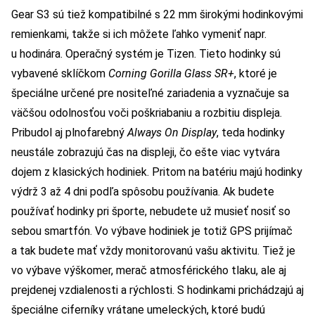
Gear S3 sú tiež kompatibilné s 22 mm širokými hodinkovými
remienkami, takže si ich môžete ľahko vymeniť napr.
u hodinára. Operačný systém je Tizen. Tieto hodinky sú
vybavené sklíčkom
Corning Gorilla Glass SR+
, ktoré je
špeciálne určené pre nositeľné zariadenia a vyznačuje sa
väčšou odolnosťou voči poškriabaniu a rozbitiu displeja.
Pribudol aj plnofarebný
Always On Display
, teda hodinky
neustále zobrazujú čas na displeji, čo ešte viac vytvára
dojem z klasických hodiniek. Pritom na batériu majú hodinky
výdrž 3 až 4 dni podľa spôsobu používania. Ak budete
používať hodinky pri športe, nebudete už musieť nosiť so
sebou smartfón. Vo výbave hodiniek je totiž GPS prijímač
a tak budete mať vždy monitorovanú vašu aktivitu. Tiež je
vo výbave výškomer, merač atmosférického tlaku, ale aj
prejdenej vzdialenosti a rýchlosti. S hodinkami prichádzajú aj
špeciálne ciferníky vrátane umeleckých, ktoré budú