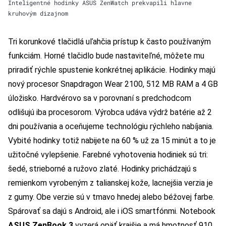
Inteligentné hodinky ASUS ZenWatch prekvapili hlavne
kruhovým dizajnom
Tri korunkové tlačidlá uľahčia prístup k často používaným
funkciám. Horné tlačidlo bude nastaviteľné, môžete mu
priradiť rýchle spustenie konkrétnej aplikácie. Hodinky majú
nový procesor Snapdragon Wear 2100, 512 MB RAM a 4 GB
úložisko. Hardvérovo sa v porovnaní s predchodcom
odlišujú iba procesorom. Výrobca udáva výdrž batérie až 2
dni používania a oceňujeme technológiu rýchleho nabíjania.
Vybité hodinky totiž nabijete na 60 % už za 15 minút a to je
užitočné vylepšenie. Farebné vyhotovenia hodiniek sú tri:
šedé, strieborné a ružovo zlaté. Hodinky prichádzajú s
remienkom vyrobeným z talianskej kože, lacnejšia verzia je
z gumy. Obe verzie sú v tmavo hnedej alebo béžovej farbe.
Spárovať sa dajú s Android, ale i iOS smartfónmi. Notebook
ASUS ZenBook 3
vyzerá opäť krajšie a má hmotnosť 910