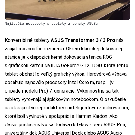
Najlepšie notebooky a tablety z ponuky ASUSu
Konvertibilné tablety
ASUS Transformer 3 / 3 Pro
nás
zaujali možnosťou rozšírenia. Okrem klasickej dokovacej
stanice je k dispozícii herná dokovacia stanica ROG
s grafickou kartou NVIDIA GeForce GTX 1080, ktorá tento
tablet obohatí o veľký grafický výkon. Hardvérová výbava
obsahuje najnovšie procesory Intel Core m, resp. i (v
prípade modelu Pro) 7. generácie. Výkonnostne sa tak
tablety vyrovnajú aj špičkovým notebookom. O ozvučenie
sa starajú štyri reproduktory s inteligentným zosilňovačom,
ktoré boli vyvinuté v spolupráci s Harman Kardon. Ako
ďalšie príslušenstvo sa dodáva dotykové pero ASUS Pen,
univerzálny dok ASUS Universal Dock alebo ASUS Audio