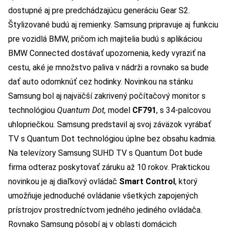
dostupné aj pre predchádzajúcu generáciu Gear S2.
Štylizované budú aj remienky. Samsung pripravuje aj funkciu
pre vozidlá BMW, pričom ich majitelia budú s aplikáciou
BMW Connected dostávať upozornenia, kedy vyraziť na
cestu, aké je množstvo paliva v nádrži a rovnako sa bude
dať auto odomknúť cez hodinky. Novinkou na stánku
Samsung bol aj najväčší zakrivený počítačový monitor s
technológiou
Quantum Dot,
model
CF791
, s 34-palcovou
uhlopriečkou. Samsung predstavil aj svoj záväzok vyrábať
TV s Quantum Dot technológiou úplne bez obsahu kadmia.
Na televízory Samsung SUHD TV s Quantum Dot bude
firma odteraz poskytovať záruku až 10 rokov. Praktickou
novinkou je aj diaľkový ovládač
Smart Control
, ktorý
umožňuje jednoduché ovládanie všetkých zapojených
prístrojov prostredníctvom jedného jediného ovládača.
Rovnako Samsung pôsobí aj v oblasti domácich