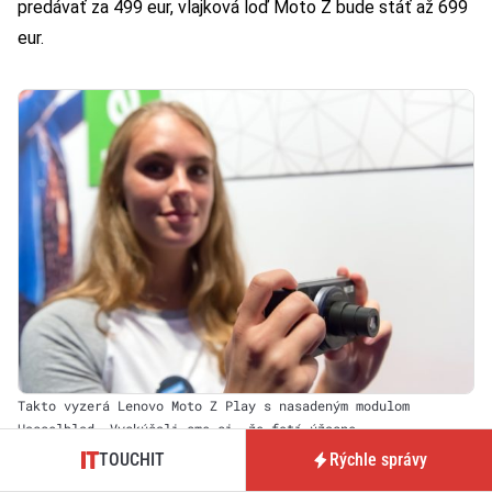
predávať za 499 eur, vlajková loď Moto Z bude stáť až 699
eur.
Takto vyzerá Lenovo Moto Z Play s nasadeným modulom
Hasselblad. Vyskúšali sme si, že fotí úžasne
TOUCHIT
Rýchle správy
Oba telefóny sú však kompatibilné s modulmi
Moto Mods
.