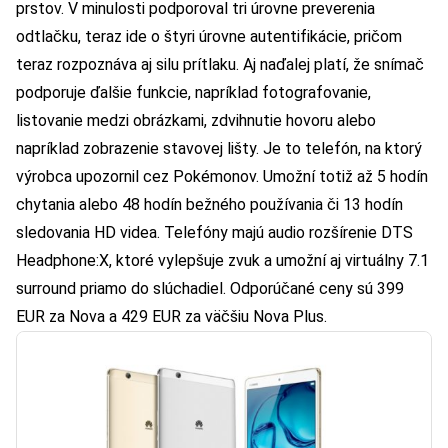
prstov. V minulosti podporoval tri úrovne preverenia
odtlačku, teraz ide o štyri úrovne autentifikácie, pričom
teraz rozpoznáva aj silu prítlaku. Aj naďalej platí, že snímač
podporuje ďalšie funkcie, napríklad fotografovanie,
listovanie medzi obrázkami, zdvihnutie hovoru alebo
napríklad zobrazenie stavovej lišty. Je to telefón, na ktorý
výrobca upozornil cez Pokémonov. Umožní totiž až 5 hodín
chytania alebo 48 hodín bežného používania či 13 hodín
sledovania HD videa. Telefóny majú audio rozšírenie DTS
Headphone:X, ktoré vylepšuje zvuk a umožní aj virtuálny 7.1
surround priamo do slúchadiel. Odporúčané ceny sú 399
EUR za Nova a 429 EUR za väčšiu Nova Plus.