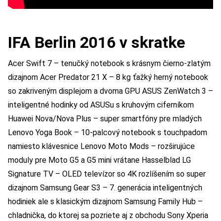
IFA Berlin 2016 v skratke
Acer Swift 7 – tenučký notebook s krásnym čierno-zlatým
dizajnom Acer Predator 21 X – 8 kg ťažký herný notebook
so zakriveným displejom a dvoma GPU ASUS ZenWatch 3 –
inteligentné hodinky od ASUSu s kruhovým ciferníkom
Huawei Nova/Nova Plus – super smartfóny pre mladých
Lenovo Yoga Book – 10-palcový notebook s touchpadom
namiesto klávesnice Lenovo Moto Mods – rozširujúce
moduly pre Moto G5 a G5 mini vrátane Hasselblad LG
Signature TV – OLED televízor so 4K rozlíšením so super
dizajnom Samsung Gear S3 – 7. generácia inteligentných
hodiniek ale s klasickým dizajnom Samsung Family Hub –
chladnička, do ktorej sa pozriete aj z obchodu Sony Xperia