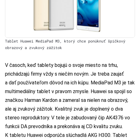
Tablet Huawei MediaPad M3, ktorý chce ponúknuť špičkový
obrazový a zvukový zážitok
V časoch, keď tablety bojujú o svoje miesto na trhu,
prichádzajú firmy vždy s niečím novým. Je treba zaujať
a dať používateľom dôvod na ich kúpu. MediaPad M3 je tak
multimediálny tablet v pravom zmysle. Huawei sa spojil so
značkou Harman Kardon a zameral sa nielen na obrazový,
ale aj zvukový zážitok. Kvalitný zvuk je doplnený o dva
stereo reproduktory. V tele je zabudovaný čip AK4376 vo
funkcii DA prevodníka a prekonáva aj CD kvalitu zvuku.
K tabletu Huawei odporúča slúchadlá AKG H300. Tablet