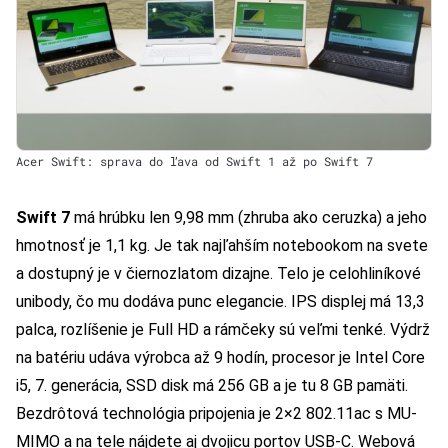
Acer Swift: sprava do ľava od Swift 1 až po Swift 7
Swift 7
má hrúbku len 9,98 mm (zhruba ako ceruzka) a jeho
hmotnosť je 1,1 kg. Je tak najľahším notebookom na svete
a dostupný je v čiernozlatom dizajne. Telo je celohliníkové
unibody, čo mu dodáva punc elegancie. IPS displej má 13,3
palca, rozlíšenie je Full HD a rámčeky sú veľmi tenké. Výdrž
na batériu udáva výrobca až 9 hodín, procesor je Intel Core
i5, 7. generácia, SSD disk má 256 GB a je tu 8 GB pamäti.
Bezdrôtová technológia pripojenia je 2×2 802.11ac s MU-
MIMO a na tele nájdete aj dvojicu portov USB-C. Webová