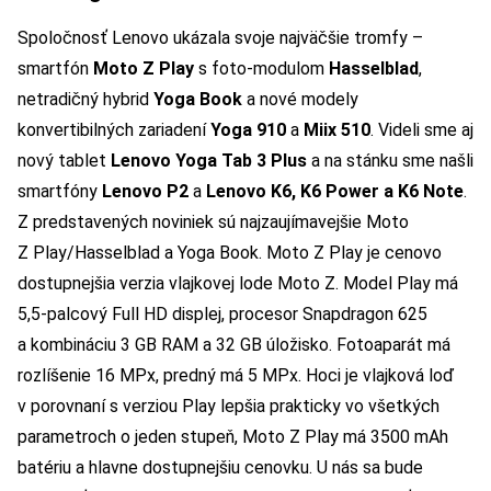
Spoločnosť Lenovo ukázala svoje najväčšie tromfy –
smartfón
Moto Z Play
s foto-modulom
Hasselblad
,
netradičný hybrid
Yoga Book
a nové modely
konvertibilných zariadení
Yoga 910
a
Miix 510
. Videli sme aj
nový tablet
Lenovo Yoga Tab 3 Plus
a na stánku sme našli
smartfóny
Lenovo P2
a
Lenovo K6, K6 Power a K6 Note
.
Z predstavených noviniek sú najzaujímavejšie Moto
Z Play/Hasselblad a Yoga Book. Moto Z Play je cenovo
dostupnejšia verzia vlajkovej lode Moto Z. Model Play má
5,5-palcový Full HD displej, procesor Snapdragon 625
a kombináciu 3 GB RAM a 32 GB úložisko. Fotoaparát má
rozlíšenie 16 MPx, predný má 5 MPx. Hoci je vlajková loď
v porovnaní s verziou Play lepšia prakticky vo všetkých
parametroch o jeden stupeň, Moto Z Play má 3500 mAh
batériu a hlavne dostupnejšiu cenovku. U nás sa bude