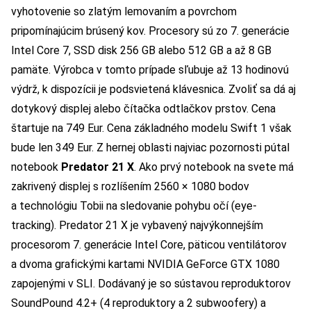
vyhotovenie so zlatým lemovaním a povrchom
pripomínajúcim brúsený kov. Procesory sú zo 7. generácie
Intel Core 7, SSD disk 256 GB alebo 512 GB a až 8 GB
pamäte. Výrobca v tomto prípade sľubuje až 13 hodinovú
výdrž, k dispozícii je podsvietená klávesnica. Zvoliť sa dá aj
dotykový displej alebo čítačka odtlačkov prstov. Cena
štartuje na 749 Eur. Cena základného modelu Swift 1 však
bude len 349 Eur. Z hernej oblasti najviac pozornosti pútal
notebook
Predator 21 X
. Ako prvý notebook na svete má
zakrivený displej s rozlíšením 2560 × 1080 bodov
a technológiu Tobii na sledovanie pohybu očí (eye-
tracking). Predator 21 X je vybavený najvýkonnejším
procesorom 7. generácie Intel Core, päticou ventilátorov
a dvoma grafickými kartami NVIDIA GeForce GTX 1080
zapojenými v SLI. Dodávaný je so sústavou reproduktorov
SoundPound 4.2+ (4 reproduktory a 2 subwoofery) a