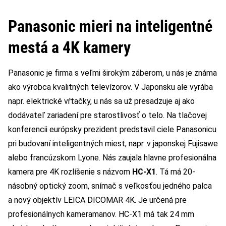
Panasonic mieri na inteligentné
mestá a 4K kamery
Panasonic je firma s veľmi širokým záberom, u nás je známa
ako výrobca kvalitných televízorov. V Japonsku ale vyrába
napr. elektrické vŕtačky, u nás sa už presadzuje aj ako
dodávateľ zariadení pre starostlivosť o telo. Na tlačovej
konferencii európsky prezident predstavil ciele Panasonicu
pri budovaní inteligentných miest, napr. v japonskej Fujisawe
alebo francúzskom Lyone. Nás zaujala hlavne profesionálna
kamera pre 4K rozlíšenie s názvom
HC-X1
. Tá má 20-
násobný optický zoom, snímač s veľkosťou jedného palca
a nový objektív LEICA DICOMAR 4K. Je určená pre
profesionálnych kameramanov. HC-X1 má tak 24 mm