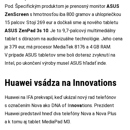
Pod. Špecifickým produktom je prenosný monitor
ASUS
ZenScreen
s hmotnosťou iba 800 gramov a uhlopriečkou
15 palcov. Stojí 269 eur a dočkali sme aj nového tabletu
ASUS ZenPad 3s 10
. Je to 9,7-palcový multimediálny
tablet s dôrazom na audiovizuálne technológie. Jeho cena
je 379 eur, má procesor MediaTek 8176 a 4 GB RAM.
V prípade ASUS tabletov sme boli doteraz zvyknutí na
Intel, po ukončení výroby musel ASUS hľadať inde.
Huawei vsádza na Innovations
Huawei na IFA prekvapil, keď ukázal nový rad telefónov
s označením Nova ako DNA of In
nova
tions. Prezident
Huawei predstavil hneď dva telefóny Nova a Nova Plus
a k tomu aj tablet MediaPad M3.