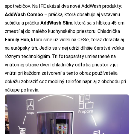
spotrebičov. Na IFE ukázal dva nové AddWash produkty:
AddWash Combo
– práčka, ktorá obsahuje aj vstavanú
sušičku a práčka
AddWash Slim
, ktorá sa s hĺbkou 45 cm
zmestí aj do malého kuchynského priestoru. Chladnička
Family Hub
, ktorú sme už videli na CESe, teraz dorazila aj
na európsky trh. Jedlo sa v nej udrží dlhšie čerstvé vďaka
rôznym technológiám. Tri fotoaparáty umiestnené na
vnútornej strane dverí chladničky odfotia priestor v jej
vnútri pri každom zatvorení a tento obraz používatelia
dokážu zobraziť cez mobilný telefón napr. aj z obchodu pri
nákupe potravín.