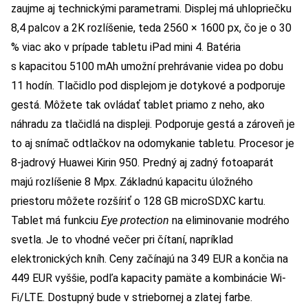
zaujme aj technickými parametrami. Displej má uhlopriečku
8,4 palcov a 2K rozlíšenie, teda 2560 × 1600 px, čo je o 30
% viac ako v prípade tabletu iPad mini 4. Batéria
s kapacitou 5100 mAh umožní prehrávanie videa po dobu
11 hodín. Tlačidlo pod displejom je dotykové a podporuje
gestá. Môžete tak ovládať tablet priamo z neho, ako
náhradu za tlačidlá na displeji. Podporuje gestá a zároveň je
to aj snímač odtlačkov na odomykanie tabletu. Procesor je
8-jadrový Huawei Kirin 950. Predný aj zadný fotoaparát
majú rozlíšenie 8 Mpx. Základnú kapacitu úložného
priestoru môžete rozšíriť o 128 GB microSDXC kartu.
Tablet má funkciu
Eye protection
na eliminovanie modrého
svetla. Je to vhodné večer pri čítaní, napríklad
elektronických kníh. Ceny začínajú na 349 EUR a končia na
449 EUR vyššie, podľa kapacity pamäte a kombinácie Wi-
Fi/LTE. Dostupný bude v striebornej a zlatej farbe.