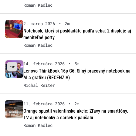
Roman Kadlec
2. marca 2026
•
2m
Notebook, ktorý si poskladáte podľa seba: 2 displeje aj
meniteľné porty
Roman Kadlec
14. februára 2026
•
5m
Lenovo ThinkBook 16p G6: Silný pracovný notebook na
AI a grafiku (RECENZIA)
Michal Reiter
11. februára 2026
•
2m
Orange spustil valentínske akcie: Zľavy na smartfóny,
TV aj notebooky a darček k paušálu
Roman Kadlec