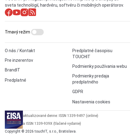
sveta technológií, hardvéru, softvéru či mobilných operátorov.
Tmavý režim
O nás / Kontakt
Predplatné časopisu
TOUCHIT
Pre inzerentov
Podmienky používania webu
BrandIT
Podmienky predaja
Predplatné
predplatného
GDPR
Nastavenia cookies
aktualizované denne: ISSN 1339-9497 (online)
a ISSN 1339-939X (tlačené vydanie)
Copyright © 2026 touchIT, s.r.o., Bratislava.