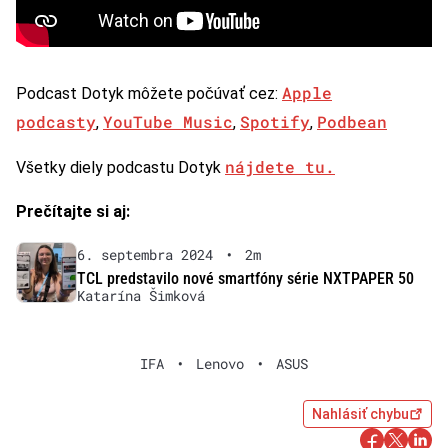
Apple
Podcast Dotyk môžete počúvať cez:
podcasty
YouTube Music
Spotify
Podbean
,
,
,
nájdete tu.
Všetky diely podcastu Dotyk
Prečítajte si aj:
6. septembra 2024
•
2m
TCL predstavilo nové smartfóny série NXTPAPER 50
Katarína Šimková
IFA
•
Lenovo
•
ASUS
Nahlásiť chybu