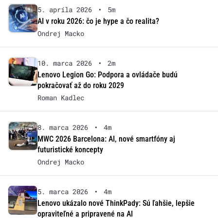
5. apríla 2026
•
5m
AI v roku 2026: čo je hype a čo realita?
Ondrej Macko
10. marca 2026
•
2m
Lenovo Legion Go: Podpora a ovládače budú
pokračovať až do roku 2029
Roman Kadlec
8. marca 2026
•
4m
MWC 2026 Barcelona: AI, nové smartfóny aj
futuristické koncepty
Ondrej Macko
5. marca 2026
•
4m
Lenovo ukázalo nové ThinkPady: Sú ľahšie, lepšie
opraviteľné a pripravené na AI