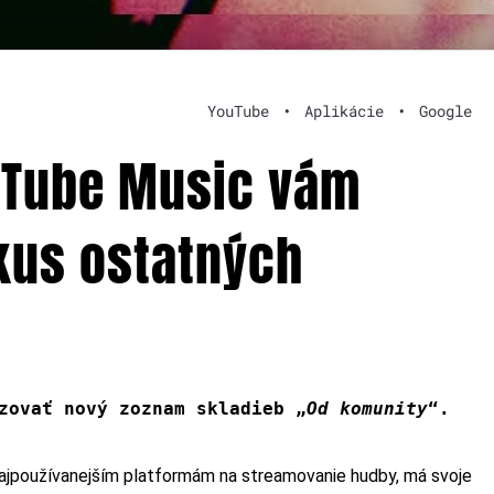
YouTube
•
Aplikácie
•
Google
ouTube Music vám
kus ostatných
zovať nový zoznam skladieb „
Od komunity
“.
najpoužívanejším platformám na streamovanie hudby, má svoje