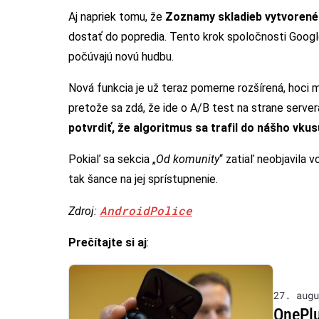
Aj napriek tomu, že
Zoznamy skladieb vytvoren
dostať do popredia. Tento krok spoločnosti Goog
počúvajú novú hudbu.
Nová funkcia je už teraz pomerne rozšírená, hoci 
pretože sa zdá, že ide o A/B test na strane server
potvrdiť, že algoritmus sa trafil do nášho vku
Pokiaľ sa sekcia „
Od komunity
“ zatiaľ neobjavila v
tak šance na jej sprístupnenie.
AndroidPolice
Zdroj:
Prečítajte si aj
:
27. augu
OnePlu