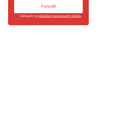
Potvrdiť
Súhlasím so
zásadami spracovaním údajov
.