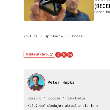
(RECE
Peter Hu
YouTube
•
Aplikácie
•
Google
Nahlásiť chybu
Peter Hupka
•
•
Samsung
Google
Slúchadlá
Každý deň sledujem aktuálne dianie v