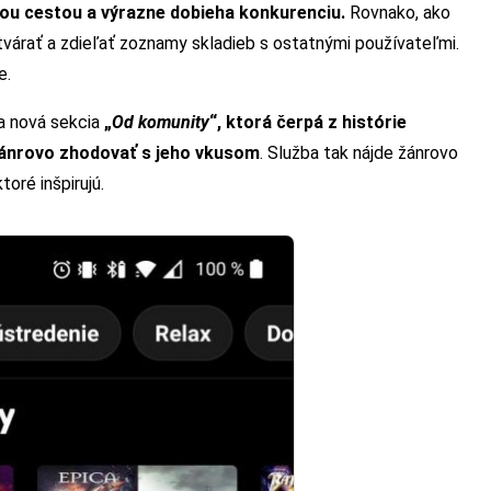
hou cestou a výrazne dobieha konkurenciu.
Rovnako, ako
várať a zdieľať zoznamy skladieb s ostatnými používateľmi.
e.
a nová sekcia
„
Od komunity
“, ktorá čerpá z histórie
žánrovo zhodovať s jeho vkusom
. Služba tak nájde žánrovo
oré inšpirujú.