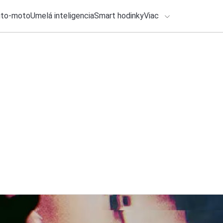
uto-moto
Umelá inteligencia
Smart hodinky
Viac
HLO BY VÁS ZAUJÍMAŤ
lačové správy
6. augusta 2026
•
3m
Nové hodinky od Hu
ADÁVANIA
cyklistiku. Prináša
Zadajte frázu pre vyhľadanie
Roman Kadlec