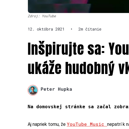
Zdroj: YouTube
12. októbra 2021
•
2m čítanie
Inšpirujte sa: Y
ukáže hudobný v
Peter Hupka
Na domovskej stránke sa začal zobra
YouTube Music
Aj napriek tomu, že
nepatrí k 