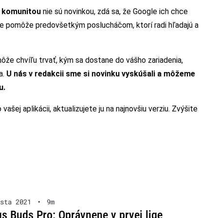
é komunitou
nie sú novinkou, zdá sa, že Google ich chce
le pomôže predovšetkým poslucháčom, ktorí radi hľadajú a
môže chvíľu trvať, kým sa dostane do vášho zariadenia,
a.
U nás v redakcii sme si novinku vyskúšali a môžeme
su.
o vašej aplikácii, aktualizujete ju na najnovšiu verziu. Zvýšite
sta 2021
•
9m
s Buds Pro: Oprávnene v prvej lige