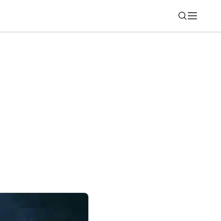
Nájsť
awei sú pripravené na lyžovanie aj
jú viacero noviniek