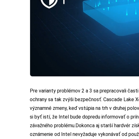
Pre varianty problémov 2 a 3 sa prepracovali ča
ochrany sa tak zvýši bezpečnosť. Cascade Lake Xe
významné zmeny, keď vstúpia na trh v druhej polov
si byť istí, že Intel bude dopredu informovať o prí
závažného problému.
Dokonca aj starší hardvér zís
oznámenie od Intel nevyžaduje vykonávať od použí