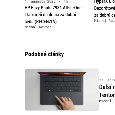
HyperX Clo
1. augusta 2026
•
4m
HP Envy Photo 7931 All-in-One:
Bezdrôtové
Tlačiareň na doma za dobrú
za dobrú c
Michal Rei
cenu (RECENZIA)
Michal Reiter
Podobné články
17. apr
Ďalší
Tento
Michal 