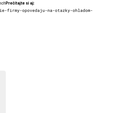
nch
Prečítajte si aj:
ie-firmy-opovedaju-na-otazky-ohladom-