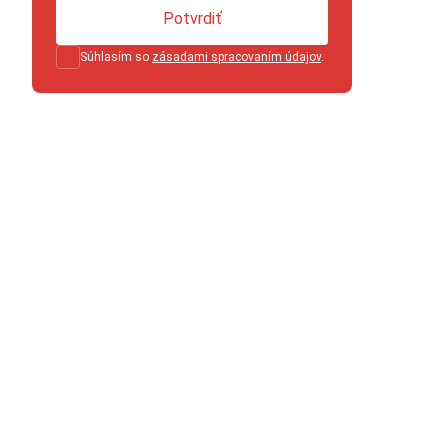
Potvrdiť
Súhlasím so
zásadami spracovaním údajov
.