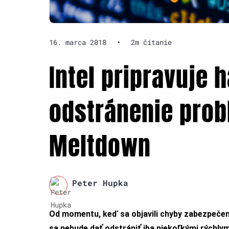
16. marca 2018
•
2m čítanie
Intel pripravuje 
odstránenie prob
Meltdown
Peter Hupka
Od momentu, keď sa objavili chyby zabezpečen
sa nebude dať odstrániť iba niekoľkými rýchlym