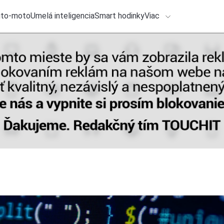
uto-moto
Umelá inteligencia
Smart hodinky
Viac
HLO BY VÁS ZAUJÍMAŤ
lačové správy
5. augusta 2026
•
1m
ADÁVANIA
Zaznamenali ste sp
Michal Reiter
Zadajte frázu pre vyhľadanie