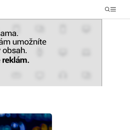
Nájsť
omalenie Spotify? Viacerí hlásia problém