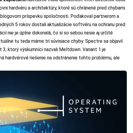
ovni hardvéru a architektúry, ktoré sú chránené pred chybami.
 v blogovom príspevku spoločnosti. Poďakoval partnerom a
dných 5 rokov dostali aktualizácie softvéru na ochranu pred
ií nie je úplne dokonalá, čo si so sebou nesie aj určité
tuálne tu teda máme tri súvisiace chyby. Spectre sa objavil
t 3, ktorý výskumníci nazvali Meltdown. Variant 1 je
emá hardvérové riešenie na odstránenie tohto problému, ale