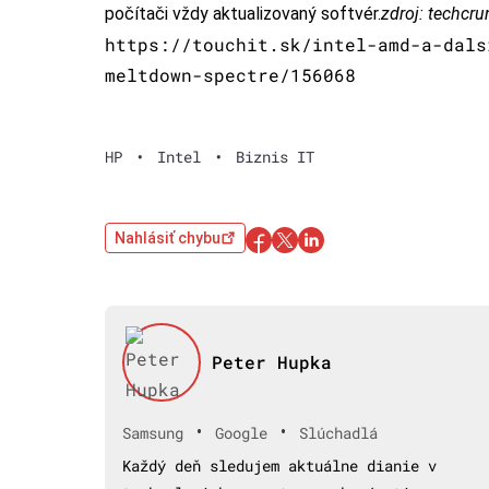
počítači vždy aktualizovaný softvér.
zdroj:
techcru
https://touchit.sk/intel-amd-a-dals
meltdown-spectre/156068
HP
•
Intel
•
Biznis IT
Nahlásiť chybu
Peter Hupka
•
•
Samsung
Google
Slúchadlá
Každý deň sledujem aktuálne dianie v