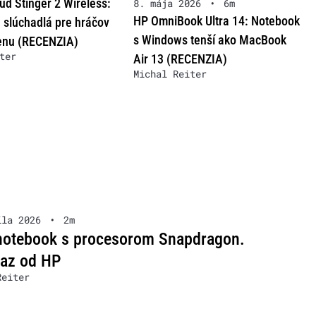
ud Stinger 2 Wireless:
8. mája 2026
•
6m
HP OmniBook Ultra 14: Notebook
 slúchadlá pre hráčov
s Windows tenší ako MacBook
enu (RECENZIA)
ter
Air 13 (RECENZIA)
Michal Reiter
íla 2026
•
2m
 notebook s procesorom Snapdragon.
raz od HP
Reiter