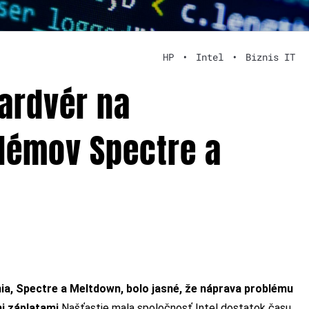
HP
•
Intel
•
Biznis IT
hardvér na
lémov Spectre a
ia, Spectre a Meltdown, bolo jasné, že náprava problému
i záplatami.
Našťastie mala spoločnosť Intel dostatok času