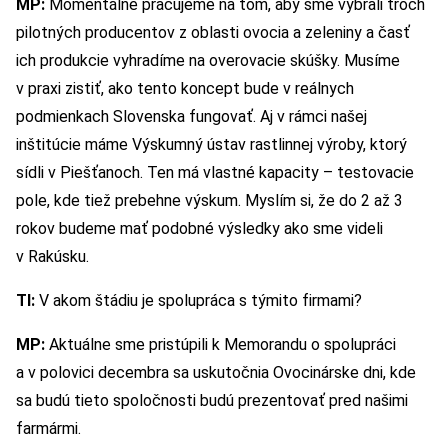
MP:
Momentálne pracujeme na tom, aby sme vybrali troch
pilotných producentov z oblasti ovocia a zeleniny a časť
ich produkcie vyhradíme na overovacie skúšky. Musíme
v praxi zistiť, ako tento koncept bude v reálnych
podmienkach Slovenska fungovať. Aj v rámci našej
inštitúcie máme Výskumný ústav rastlinnej výroby, ktorý
sídli v Piešťanoch. Ten má vlastné kapacity – testovacie
pole, kde tiež prebehne výskum. Myslím si, že do 2 až 3
rokov budeme mať podobné výsledky ako sme videli
v Rakúsku.
TI:
V akom štádiu je spolupráca s týmito firmami?
MP:
Aktuálne sme pristúpili k Memorandu o spolupráci
a v polovici decembra sa uskutočnia Ovocinárske dni, kde
sa budú tieto spoločnosti budú prezentovať pred našimi
farmármi.