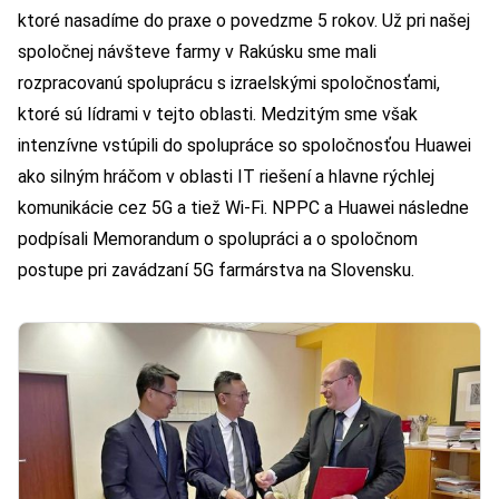
ktoré nasadíme do praxe o povedzme 5 rokov. Už pri našej
spoločnej návšteve farmy v Rakúsku sme mali
rozpracovanú spoluprácu s izraelskými spoločnosťami,
ktoré sú lídrami v tejto oblasti. Medzitým sme však
intenzívne vstúpili do spolupráce so spoločnosťou Huawei
ako silným hráčom v oblasti IT riešení a hlavne rýchlej
komunikácie cez 5G a tiež Wi-Fi. NPPC a Huawei následne
podpísali Memorandum o spolupráci a o spoločnom
postupe pri zavádzaní 5G farmárstva na Slovensku.