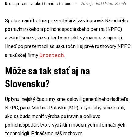
Dron priamo v akcii nad vinicou
•
Zdroj: Matthias Hesch
Spolu s nami boli na prezentácii aj zástupcovia Národného
potravinárskeho a poľnohospodárskeho centra (NPPC)
a všimli sme si, že sa tento projekt významne zaujímajú.
Hneď po prezentácii sa uskutočnili aj prvé rozhovory NPPC
Drontech
a rakúskej firmy
.
Môže sa tak stať aj na
Slovensku?
Uplynul nejaký čas a my sme oslovili generálneho riaditeľa
NPPC, pána Martina Polovku (MP) s tým, aby sme zistili,
ako sa bude meniť výroba potravín a celkovo
poľnohospodárstvo s využitím moderných informačných
technológií. Prinášame náš rozhovor.