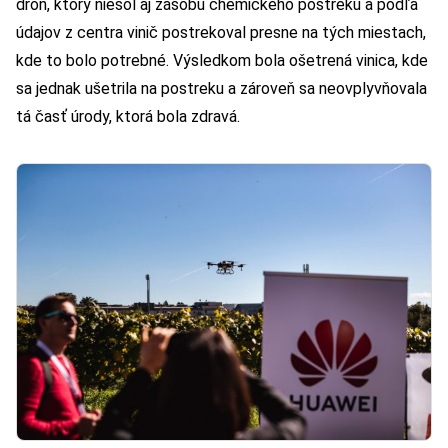
dron, ktorý niesol aj zásobu chemického postreku a podľa
údajov z centra vinič postrekoval presne na tých miestach,
kde to bolo potrebné. Výsledkom bola ošetrená vinica, kde
sa jednak ušetrila na postreku a zároveň sa neovplyvňovala
tá časť úrody, ktorá bola zdravá.