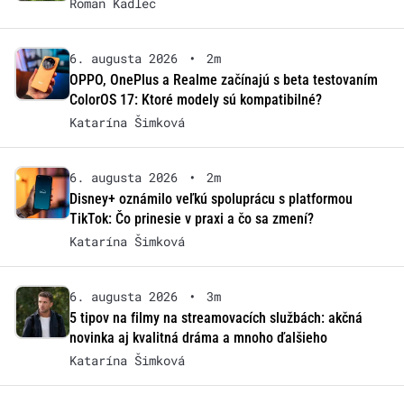
Roman Kadlec
6. augusta 2026
•
2m
OPPO, OnePlus a Realme začínajú s beta testovaním
ColorOS 17: Ktoré modely sú kompatibilné?
Katarína Šimková
6. augusta 2026
•
2m
Disney+ oznámilo veľkú spoluprácu s platformou
TikTok: Čo prinesie v praxi a čo sa zmení?
Katarína Šimková
6. augusta 2026
•
3m
5 tipov na filmy na streamovacích službách: akčná
novinka aj kvalitná dráma a mnoho ďalšieho
Katarína Šimková