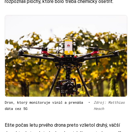
rozpoznali plochy, ktoré bolo treba chemicky ošetriť.
Dron, ktorý monitoruje vinič a prenáša
•
Zdroj: Matthias
dáta cez 5G
Hesch
Ešte počas letu prvého drona preto vzlietol druhý, väčší