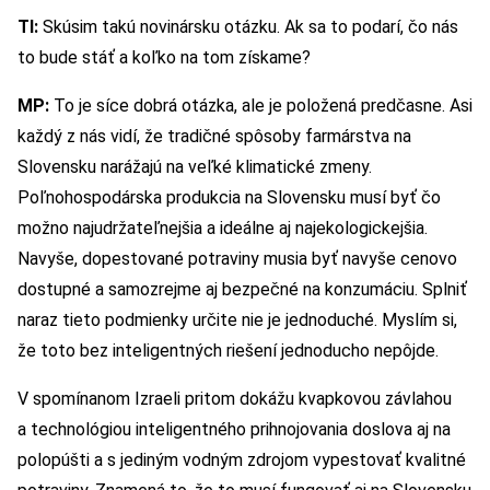
TI:
Skúsim takú novinársku otázku. Ak sa to podarí, čo nás
to bude stáť a koľko na tom získame?
MP:
To je síce dobrá otázka, ale je položená predčasne. Asi
každý z nás vidí, že tradičné spôsoby farmárstva na
Slovensku narážajú na veľké klimatické zmeny.
Poľnohospodárska produkcia na Slovensku musí byť čo
možno najudržateľnejšia a ideálne aj najekologickejšia.
Navyše, dopestované potraviny musia byť navyše cenovo
dostupné a samozrejme aj bezpečné na konzumáciu. Splniť
naraz tieto podmienky určite nie je jednoduché. Myslím si,
že toto bez inteligentných riešení jednoducho nepôjde.
V spomínanom Izraeli pritom dokážu kvapkovou závlahou
a technológiou inteligentného prihnojovania doslova aj na
polopúšti a s jediným vodným zdrojom vypestovať kvalitné