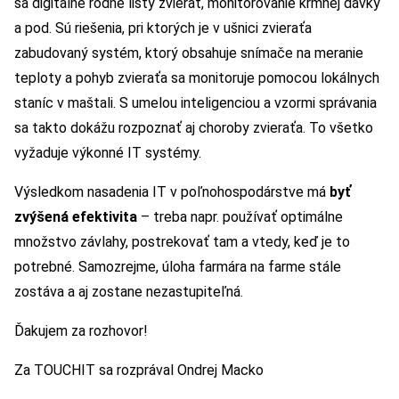
sa digitálne rodné listy zvierat, monitorovanie kŕmnej dávky
a pod. Sú riešenia, pri ktorých je v ušnici zvieraťa
zabudovaný systém, ktorý obsahuje snímače na meranie
teploty a pohyb zvieraťa sa monitoruje pomocou lokálnych
staníc v maštali. S umelou inteligenciou a vzormi správania
sa takto dokážu rozpoznať aj choroby zvieraťa. To všetko
vyžaduje výkonné IT systémy.
Výsledkom nasadenia IT v poľnohospodárstve má
byť
zvýšená efektivita
– treba napr. používať optimálne
množstvo závlahy, postrekovať tam a vtedy, keď je to
potrebné. Samozrejme, úloha farmára na farme stále
zostáva a aj zostane nezastupiteľná.
Ďakujem za rozhovor!
Za TOUCHIT sa rozprával Ondrej Macko