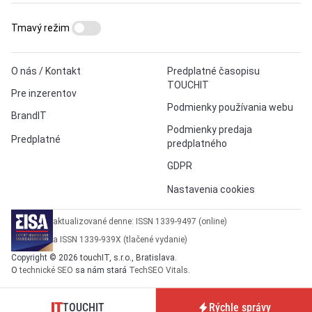
Tmavý režim
O nás / Kontakt
Predplatné časopisu
TOUCHIT
Pre inzerentov
Podmienky používania webu
BrandIT
Podmienky predaja
Predplatné
predplatného
GDPR
Nastavenia cookies
aktualizované denne: ISSN 1339-9497 (online)
a ISSN 1339-939X (tlačené vydanie)
Copyright © 2026 touchIT, s.r.o., Bratislava.
O
technické SEO
sa nám stará
TechSEO Vitals
.
TOUCHIT
Rýchle správy