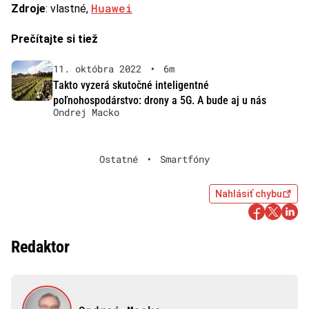
Huawei
Zdroje
: vlastné,
Prečítajte si tiež
11. októbra 2022
•
6m
Takto vyzerá skutočné inteligentné
poľnohospodárstvo: drony a 5G. A bude aj u nás
Ondrej Macko
Ostatné
•
Smartfóny
Nahlásiť chybu
Redaktor