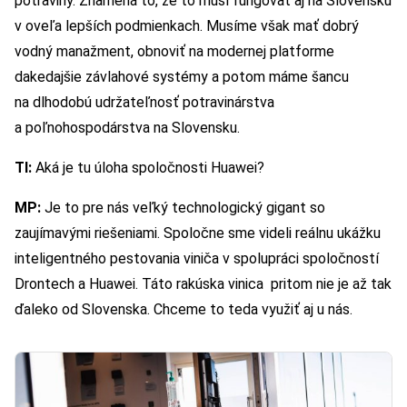
potraviny. Znamená to, že to musí fungovať aj na Slovensku
v oveľa lepších podmienkach. Musíme však mať dobrý
vodný manažment, obnoviť na modernej platforme
dakedajšie závlahové systémy a potom máme šancu
na dlhodobú udržateľnosť potravinárstva
a poľnohospodárstva na Slovensku.
TI:
Aká je tu úloha spoločnosti Huawei?
MP:
Je to pre nás veľký technologický gigant so
zaujímavými riešeniami. Spoločne sme videli reálnu ukážku
inteligentného pestovania viniča v spolupráci spoločností
Drontech a Huawei. Táto rakúska vinica pritom nie je až tak
ďaleko od Slovenska. Chceme to teda využiť aj u nás.