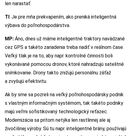
len narastať.
TI
: Je pre mňa prekvapením, ako preniká inteligentná
výbava do poľnohospodárstva.
MP:
Áno, dnes už máme inteligentné traktory navádzané
cez GPS a takéto zariadenia treba riadiť v reálnom čase.
Veľký tlak je na to, aby napr. kontrolné činnosti boli
vykonávané pomocou dronov, ktoré nahradzujú satelitné
snímkovanie. Drony takto znižujú personálnu záťaž
a zvyšujú efektivitu.
Ak by sme sa pozreli na veľký poľnohospodársky podnik
s vlastným informačným systémom, tak takéto podniky
majú veľmi sofistikovaný technologický reťazec.
Modernizácia sa pritom netýka len rastlinnej ale aj
živočíšnej výroby. Sú tu napr. inteligentné brány, používajú