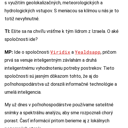
s využitím geolokalizačných, meteorologických a
hydrologických vstupov. S meniacou sa klímou u nás je to
totiž nevyhnutné.
TI:
Ešte sa na chvíľu vráťme k tým lídrom z Izraela. O aké
spoločnosti ide?
Viridix
Yealdsapp
MP:
Ide o spoločnosti
a
, pričom
prvá sa venuje inteligentným závlahám a druhá
inteligentnému vyhodnoteniu potreby postrekov. Tieto
spoločnosti sú jasným dôkazom tohto, že aj do
poľnohospodárstva už dorazili informačné technológie a
umelá inteligencia.
My už dnes v poľnohospodárstve používame satelitné
snímky a spektrálnu analýzu, aby sme rozpoznali chorý
porast. Časť informácií pritom berieme aj z lokálnych