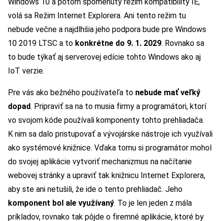
Windows 10 a potom spomenutý režim kompatibility IE,
volá sa Režim Internet Explorera. Ani tento režim tu
nebude večne a najdlhšia jeho podpora bude pre Windows
10 2019 LTSC a to
konkrétne do 9. 1. 2029
. Rovnako sa
to bude týkať aj serverovej edície tohto Windows ako aj
IoT verzie.
Pre vás ako bežného používateľa to
nebude mať veľký
dopad
. Pripraviť sa na to musia firmy a programátori, ktorí
vo svojom kóde používali komponenty tohto prehliadača.
K nim sa dalo pristupovať a vývojárske nástroje ich využívali
ako systémové knižnice. Vďaka tomu si programátor mohol
do svojej aplikácie vytvoriť mechanizmus na načítanie
webovej stránky a upraviť tak knižnicu Internet Explorera,
aby ste ani netušili, že ide o tento prehliadač. Jeho
komponent bol ale využívaný
. To je len jeden z mála
príkladov, rovnako tak pôjde o firemné aplikácie, ktoré by