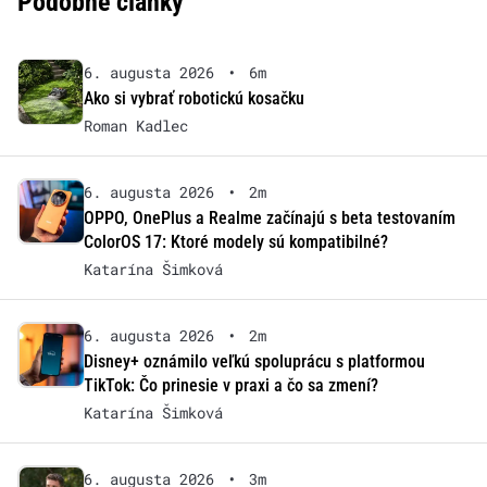
Podobné články
6. augusta 2026
•
6m
Ako si vybrať robotickú kosačku
Roman Kadlec
6. augusta 2026
•
2m
OPPO, OnePlus a Realme začínajú s beta testovaním
ColorOS 17: Ktoré modely sú kompatibilné?
Katarína Šimková
6. augusta 2026
•
2m
Disney+ oznámilo veľkú spoluprácu s platformou
TikTok: Čo prinesie v praxi a čo sa zmení?
Katarína Šimková
6. augusta 2026
•
3m