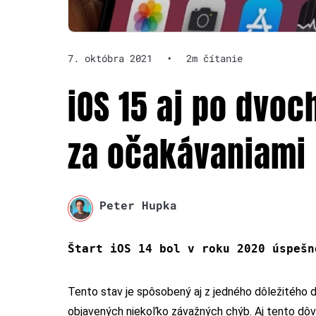
7. októbra 2021
•
2m čítanie
iOS 15 aj po dvo
za očakávaniami
Peter Hupka
Štart iOS 14 bol v roku 2020 úspešn
Tento stav je spôsobený aj z jedného dôležitého 
objavených niekoľko závažných chýb. Aj tento dô