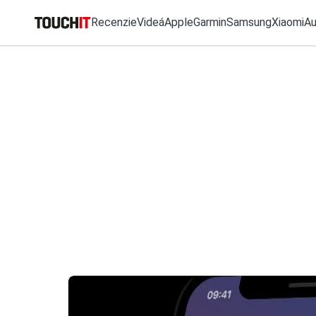
Recenzie
Videá
Apple
Garmin
Samsung
Xiaomi
A
MO
Katalóg zariadení
Všetko
Recenzie
Videá
Tipy, triky, návody
T
Porovnať zariadenia
RÝCHLE ODKAZY
VÝSLEDKY VYHĽ
Tlačové správy
Recenzie
Predplatné časopisu
Apple
Samsung
iPhone
Garmin