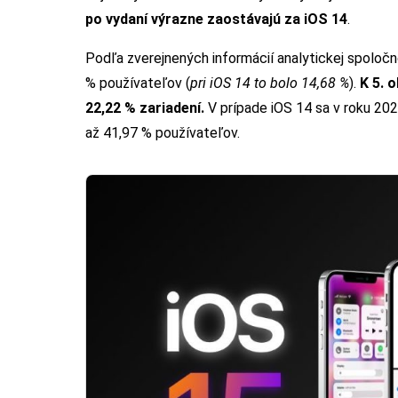
po vydaní výrazne zaostávajú za iOS 14
.
Podľa zverejnených informácií analytickej spoločnos
% používateľov (
pri iOS 14 to bolo 14,68 %
).
K 5. 
22,22 % zariadení.
V prípade iOS 14 sa v roku 2
až 41,97 % používateľov.