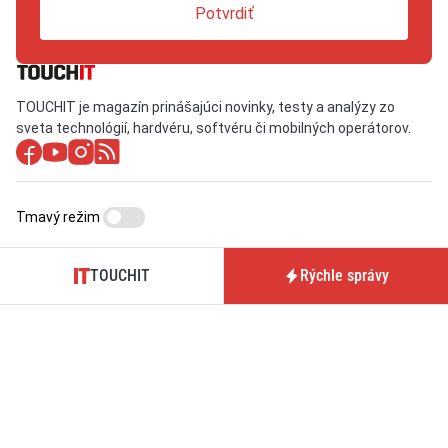
Potvrdiť
TOUCHIT je magazín prinášajúci novinky, testy a analýzy zo
sveta technológií, hardvéru, softvéru či mobilných operátorov.
Tmavý režim
TOUCHIT
Rýchle správy
O nás / Kontakt
Predplatné časopisu
TOUCHIT
Pre inzerentov
Podmienky používania webu
BrandIT
Podmienky predaja
Predplatné
predplatného
GDPR