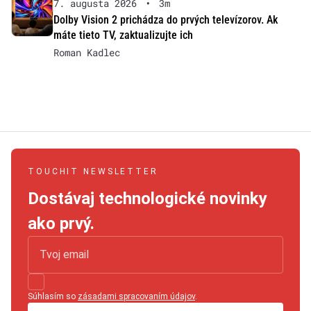
7. augusta 2026
•
3m
Dolby Vision 2 prichádza do prvých televízorov. Ak
máte tieto TV, zaktualizujte ich
Roman Kadlec
TOUCHIT NEWSLETTER
Dostávaj technologické novinky
ako prvý.
Súhlasím so
zásadami spracovaním údajov
.