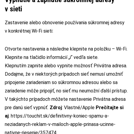
v sieti
Zastavenie alebo obnovenie používania súkromnej adresy
v konkrétnej Wi-Fi sieti:
Otvorte nastavenia a následne klepnite na položku – Wi-Fi.
Klepnite na tlačidlo informácií „i“ vedľa siete.
Klepnutím zapnite alebo vypnite možnosť Privátna adresa.
Dodajme, že v niektorých prípadoch sieť nemusí umožniť
pripojenie zariadeniam so súkromnou adresou alebo sa
zariadenie môže pripojiť, no sieť mu neumožní ďalší prístup.
V takýchto prípadoch môžete nastavenie Privátna adresa
pre danú sieť vypnúť.
Zdroj
: Vlastné/Apple
Prečítajte si
aj
: https://touchit.sk/definitivny-koniec-spamu-a-
neziadanych-reklam-v-mailoch-apple-prinasa-ucinne-
nativne-riesenie/357474