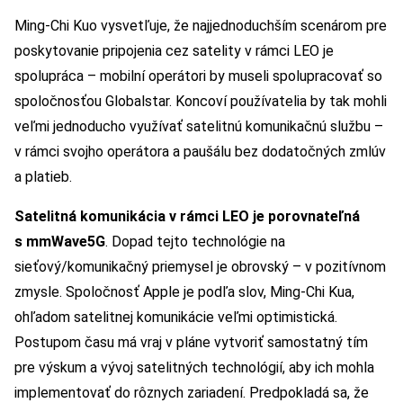
Ming-Chi Kuo vysvetľuje, že najjednoduchším scenárom pre
poskytovanie pripojenia cez satelity v rámci LEO je
spolupráca – mobilní operátori by museli spolupracovať so
spoločnosťou Globalstar. Koncoví používatelia by tak mohli
veľmi jednoducho využívať satelitnú komunikačnú službu –
v rámci svojho operátora a paušálu bez dodatočných zmlúv
a platieb.
Satelitná komunikácia v rámci LEO je porovnateľná
s mmWave5G
. Dopad tejto technológie na
sieťový/komunikačný priemysel je obrovský – v pozitívnom
zmysle. Spoločnosť Apple je podľa slov, Ming-Chi Kua,
ohľadom satelitnej komunikácie veľmi optimistická.
Postupom času má vraj v pláne vytvoriť samostatný tím
pre výskum a vývoj satelitných technológií, aby ich mohla
implementovať do rôznych zariadení. Predpokladá sa, že