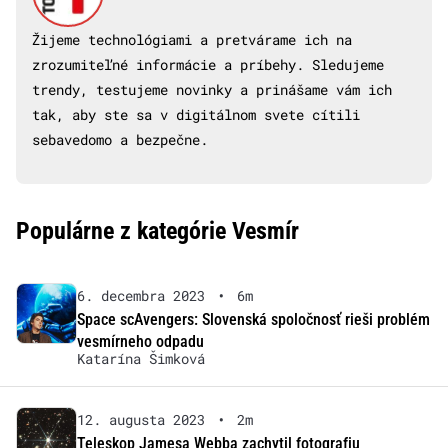
Žijeme technológiami a pretvárame ich na
zrozumiteľné informácie a príbehy. Sledujeme
trendy, testujeme novinky a prinášame vám ich
tak, aby ste sa v digitálnom svete cítili
sebavedomo a bezpečne.
Populárne z kategórie Vesmír
6. decembra 2023
•
6m
Space scAvengers: Slovenská spoločnosť rieši problém
vesmírneho odpadu
Katarína Šimková
12. augusta 2023
•
2m
Teleskop Jamesa Webba zachytil fotografiu