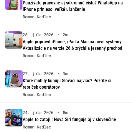
Používate pracovné aj súkromné číslo? WhatsApp na
iPhone priniesol veľké uľahčenie
Roman Kadlec
28. júla 2026
•
2m
Apple pripravil iPhone, iPad a Mac na nové systémy.
Aktualizácie na verzie 26.6 zrýchlia jesenný prechod
Roman Kadlec
27. júla 2026
•
3m
Ktoré mobily kupujú Slováci najviac? Pozrite si
rebríček operátorov
Roman Kadlec
24. júla 2026
•
8m
Apple to zatajil: Nová Siri funguje aj v slovenčine
Roman Kadlec