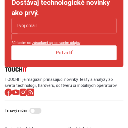
Dostávaj technologické novinky
ako prvý.
Súhlasím so
zásadami spracovaním údajov
.
Potvrdiť
TOUCHIT je magazín prinášajúci novinky, testy a analýzy zo
sveta technológií, hardvéru, softvéru či mobilných operátorov.
Tmavý režim