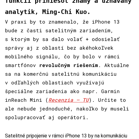
funkcii priniesol známy a uznávaný
analytik, Ming-Chi Kuo.
V praxi by to znamenalo, že iPhone 13
bude z časti satelitným zariadením,
s ktorým by sa dalo volať + odosielať
správy aj z oblastí bez akéhokoľvek
mobilného signálu, čo by bolo v rámci
smartfónov
revolučným riešením
. Aktuálne
sa na komerčnú satelitnú komunikáciu
v odľahlých oblastiach využívajú
špeciálne zariadenia ako napr. Garmin
inReach Mini (
Recenzia – TU
). Určite to
ale nebude jednoduché, nakoľko by museli
spolupracovať aj operátori.
Satelitné pripojenie v rámci iPhone 13 by na komunikáciu