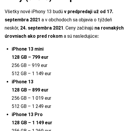
Všetky nové iPhony 13 budú
v predpredaji už od 17.
septembra 2021
a v obchodoch sa objavia o týždeň
neskôr,
24. septembra 2021
. Ceny začínajú
na rovnakých
úrovniach ako pred rokom
a sú nasledujúce
:
iPhone 13 mini
128 GB – 799 eur
256 GB – 919 eur
512 GB – 1 149 eur
iPhone 13
128 GB – 899 eur
256 GB – 1 019 eur
512 GB – 1 249 eur
iPhone 13 Pro
128 GB – 1 149 eur
256 GB – 1 269 eur