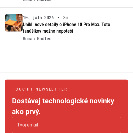
10. júla 2026
•
3m
Unikli nové detaily o iPhone 18 Pro Max. Toto
fanúšikov možno nepoteší
Roman Kadlec
TOUCHIT NEWSLETTER
Dostávaj technologické novinky
ako prvý.