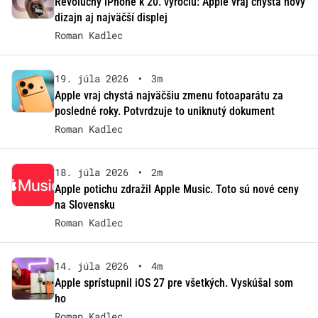
Revolučný iPhone k 20. výročiu: Apple vraj chystá nový
dizajn aj najväčší displej
Roman Kadlec
19. júla 2026
•
3m
Apple vraj chystá najväčšiu zmenu fotoaparátu za
posledné roky. Potvrdzuje to uniknutý dokument
Roman Kadlec
18. júla 2026
•
2m
Apple potichu zdražil Apple Music. Toto sú nové ceny
na Slovensku
Roman Kadlec
14. júla 2026
•
4m
Apple sprístupnil iOS 27 pre všetkých. Vyskúšal som
ho
Roman Kadlec