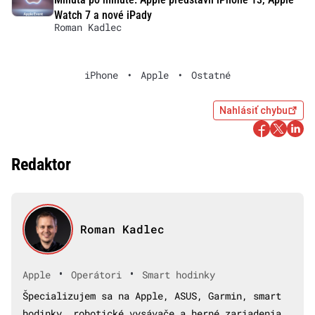
Watch 7 a nové iPady
Roman Kadlec
iPhone
•
Apple
•
Ostatné
Nahlásiť chybu
Redaktor
Roman Kadlec
•
•
Apple
Operátori
Smart hodinky
Špecializujem sa na Apple, ASUS, Garmin, smart
hodinky, robotické vysávače a herné zariadenia.