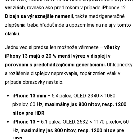
verziách
, rovnako ako pred rokom v prípade iPhonov 12.
Dizajn sa výraznejšie nemenil
, takže medzigeneračné
zlepšenia treba hľadať inde a upozorníme na ne aj v tomto
článku.
Jednu vec si predsa len možnože všimnete –
všetky
iPhony 13 majú o 20 % menší výrez v displeji v
porovnaní s predchádzajúcimi generáciami.
Uhlopriečky
a rozlíšenie displejov neprekvapia, zopár zmien však v
prípade obrazovky nastalo:
iPhone 13 mini
– 5,4 palca, OLED, 2340 × 1080
pixelov, 60 Hz,
maximálny jas 800 nitov, resp. 1200
nitov pre HDR
iPhone 13
– 6,1 palca, OLED, 2532 × 1170 pixelov, 60
Hz,
maximálny jas 800 nitov, resp. 1200 nitov pre