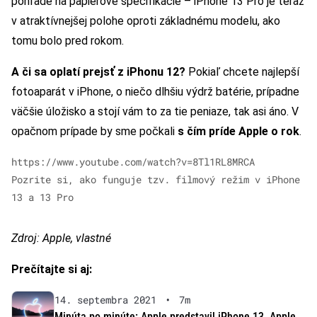
pohľade na papierové špecifikácie – iPhone 13 Pro je teraz
v atraktívnejšej polohe oproti základnému modelu, ako
tomu bolo pred rokom.
A či sa oplatí prejsť z iPhonu 12?
Pokiaľ chcete najlepší
fotoaparát v iPhone, o niečo dlhšiu výdrž batérie, prípadne
väčšie úložisko a stojí vám to za tie peniaze, tak asi áno. V
opačnom prípade by sme počkali
s čím príde Apple o rok
.
https://www.youtube.com/watch?v=8Tl1RL8MRCA
Pozrite si, ako funguje tzv. filmový režim v iPhone
13 a 13 Pro
Zdroj: Apple, vlastné
Prečítajte si aj:
14. septembra 2021
•
7m
Minúta po minúte: Apple predstavil iPhone 13, Apple