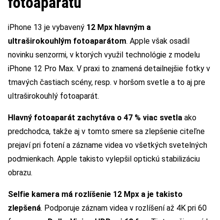
fotoaparátu
iPhone 13 je vybavený
12 Mpx hlavným a
ultraširokouhlým fotoaparátom
. Apple však osadil
novinku senzormi, v ktorých využil technológie z modelu
iPhone 12 Pro Max. V praxi to znamená detailnejšie fotky v
tmavých častiach scény, resp. v horšom svetle a to aj pre
ultraširokouhlý fotoaparát.
Hlavný fotoaparát zachytáva o 47 % viac svetla
ako
predchodca, takže aj v tomto smere sa zlepšenie citeľne
prejaví pri fotení a zázname videa vo všetkých svetelných
podmienkach. Apple takisto vylepšil optickú stabilizáciu
obrazu.
Selfie kamera má rozlíšenie 12 Mpx a je takisto
zlepšená
. Podporuje záznam videa v rozlíšení až 4K pri 60