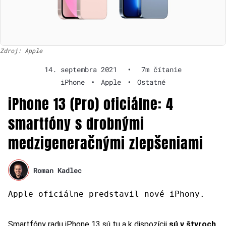
Zdroj: Apple
14. septembra 2021
•
7m čítanie
iPhone
•
Apple
•
Ostatné
iPhone 13 (Pro) oficiálne: 4
smartfóny s drobnými
medzigeneračnými zlepšeniami
Roman Kadlec
Apple oficiálne predstavil nové iPhony.
Smartfóny radu iPhone 13 sú tu a k dispozícii
sú v štyroch