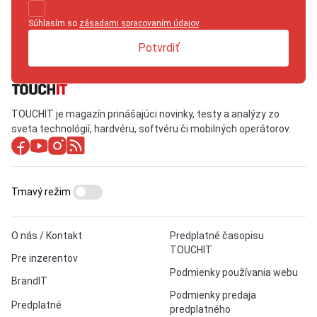
Súhlasím so
zásadami spracovaním údajov
.
Potvrdiť
TOUCHIT je magazín prinášajúci novinky, testy a analýzy zo
sveta technológií, hardvéru, softvéru či mobilných operátorov.
Tmavý režim
O nás / Kontakt
Predplatné časopisu
TOUCHIT
Pre inzerentov
Podmienky používania webu
BrandIT
Podmienky predaja
Predplatné
predplatného