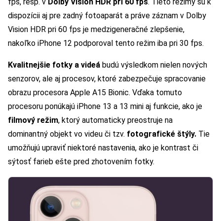
fps, resp. v
Dolby Vision HDR pri 60 fps
. Tieto režimy sú k
dispozícii aj pre zadný fotoaparát a práve záznam v Dolby
Vision HDR pri 60 fps je medzigeneračné zlepšenie,
nakoľko iPhone 12 podporoval tento režim iba pri 30 fps.
Kvalitnejšie fotky a videá
budú výsledkom nielen nových
senzorov, ale aj procesov, ktoré zabezpečuje spracovanie
obrazu procesora Apple A15 Bionic. Vďaka tomuto
procesoru ponúkajú iPhone 13 a 13 mini aj funkcie, ako je
filmový režim
, ktorý automaticky preostruje na
dominantný objekt vo videu či tzv.
fotografické štýly.
Tie
umožňujú upraviť niektoré nastavenia, ako je kontrast či
sýtosť farieb ešte pred zhotovením fotky.