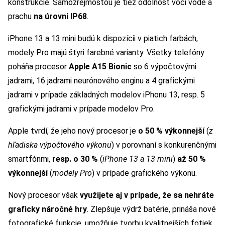
konštrukcie. Samozrejmosťou je tiež odolnosť voči vode a
prachu
na úrovni IP68
.
iPhone 13 a 13 mini budú k dispozícii v piatich farbách,
modely Pro majú štyri farebné varianty. Všetky telefóny
poháňa procesor
Apple A15 Bionic
so 6 výpočtovými
jadrami, 16 jadrami neurónového enginu a 4 grafickými
jadrami v prípade základných modelov iPhonu 13, resp. 5
grafickými jadrami v prípade modelov Pro.
Apple tvrdí, že jeho nový procesor je
o 50 % výkonnejší
(
z
hľadiska výpočtového výkonu
) v porovnaní s konkurenčnými
smartfónmi,
resp. o 30 %
(
iPhone 13 a 13 mini
)
až 50 %
výkonnejší
(
modely Pro
) v prípade grafického výkonu.
Nový procesor však
využijete aj v prípade, že sa nehráte
graficky náročné hry
. Zlepšuje výdrž batérie, prináša nové
fotografické funkcie, umožňuje tvorbu kvalitnejších fotiek