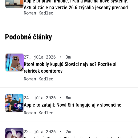
Apple pripravil iPhone, iPad a Mac na nové systémy.
Aktualizácie na verzie 26.6 zrýchlia jesenný prechod
Roman Kadlec
Podobné články
27. júla 2026
•
3m
Ktoré mobily kupujú Slováci najviac? Pozrite si
rebríček operátorov
Roman Kadlec
24. júla 2026
•
8m
Apple to zatajil: Nová Siri funguje aj v slovenčine
Roman Kadlec
22. júla 2026
•
2m