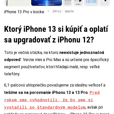
•
Zdroj: Apple
iPhone 13 Pro v kocke
Ktorý iPhone 13 si kúpiť a oplatí
sa upgradovať z iPhonu 12?
Toto je večná otázka, na ktorú
neexistuje jednoznačná
odpoveď
. Verzie mini a Pro Max a sú určené pre špecifický
segment používateľov, ktorí hľadajú malé, resp. veľké
telefóny.
6,1-palcovú uhlopriečku považujeme za ideálnu veľkosť a
Pred
tešíme sa na porovnanie iPhonu 13 a 13 Pro
.
rokom sme vyhodnotili, že by sme si
vystačili so štandardným modelom
, avšak pri