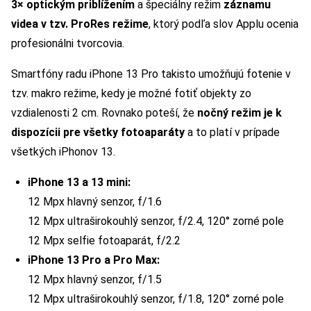
3× optickým priblížením
a špeciálny režim
záznamu
videa v tzv. ProRes režime
, ktorý podľa slov Applu ocenia
profesionálni tvorcovia.
Smartfóny radu iPhone 13 Pro takisto umožňujú fotenie v
tzv. makro režime, kedy je možné fotiť objekty zo
vzdialenosti 2 cm. Rovnako poteší, že
nočný režim je k
dispozícii pre všetky fotoaparáty
a to platí v prípade
všetkých iPhonov 13.
iPhone 13 a 13 mini:
12 Mpx hlavný senzor, f/1.6
12 Mpx ultraširokouhlý senzor, f/2.4, 120° zorné pole
12 Mpx selfie fotoaparát, f/2.2
iPhone 13 Pro a Pro Max:
12 Mpx hlavný senzor, f/1.5
12 Mpx ultraširokouhlý senzor, f/1.8, 120° zorné pole