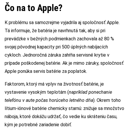
Čo na to Apple?
K problému sa samozrejme vyjadrila aj spoločnosť Apple.
Tá informuje, že batéria je navrhnutá tak, aby si pri
prevádzke v bežných podmienkach zachovala až 80 %
svojej pôvodnej kapacity pri 500 úplných nabíjacích
cykloch. Jednoročná záruka zahŕňa servisné krytie v
prípade poškodenej batérie. Ak je mimo záruky, spoločnosť
Apple ponúka servis batérie za poplatok.
Faktorom, ktorý má vplyv na životnosť batérie, je
vystavenie vysokým teplotám (
napríklad ponechanie
telefónu v aute počas horúceho letného dňa
). Okrem toho
lítium-iónové batérie chemicky starnú: znižuje sa množstvo
náboja, ktoré dokážu udržať, čo vedie ku skráteniu času,
kým je potrebné zariadenie dobiť.