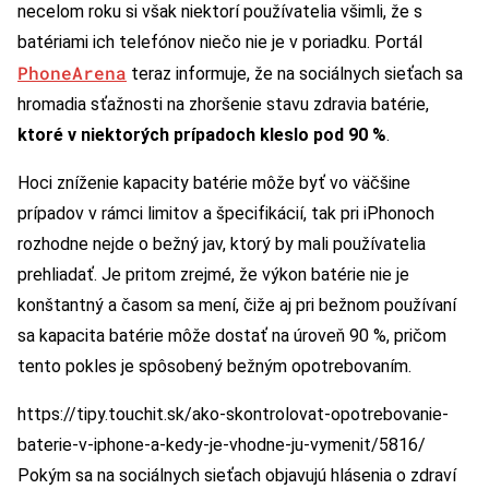
necelom roku si však niektorí používatelia všimli, že s
batériami ich telefónov niečo nie je v poriadku. Portál
PhoneArena
teraz informuje, že na sociálnych sieťach sa
hromadia sťažnosti na zhoršenie stavu zdravia batérie,
ktoré v niektorých prípadoch kleslo pod 90 %
.
Hoci zníženie kapacity batérie môže byť vo väčšine
prípadov v rámci limitov a špecifikácií, tak pri iPhonoch
rozhodne nejde o bežný jav, ktorý by mali používatelia
prehliadať. Je pritom zrejmé, že výkon batérie nie je
konštantný a časom sa mení, čiže aj pri bežnom používaní
sa kapacita batérie môže dostať na úroveň 90 %, pričom
tento pokles je spôsobený bežným opotrebovaním.
https://tipy.touchit.sk/ako-skontrolovat-opotrebovanie-
baterie-v-iphone-a-kedy-je-vhodne-ju-vymenit/5816/
Pokým sa na sociálnych sieťach objavujú hlásenia o zdraví