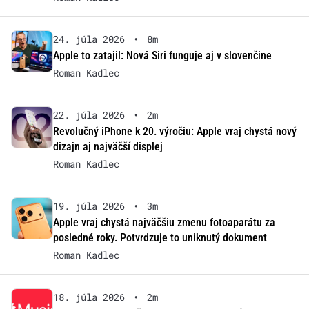
24. júla 2026
•
8m
Apple to zatajil: Nová Siri funguje aj v slovenčine
Roman Kadlec
22. júla 2026
•
2m
Revolučný iPhone k 20. výročiu: Apple vraj chystá nový
dizajn aj najväčší displej
Roman Kadlec
19. júla 2026
•
3m
Apple vraj chystá najväčšiu zmenu fotoaparátu za
posledné roky. Potvrdzuje to uniknutý dokument
Roman Kadlec
18. júla 2026
•
2m