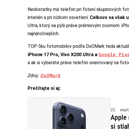
Nedostatky má telefón pri fotení skupinových fot
interiéri a pri nízkom osvetlení.
Celkovo sa však um
Ultra, ktorý sa pýši práve prémiovým zoomom. iPho
najnáročnejších.
TOP 5ku fotomobilov podľa DxOMark teda aktuál
Google Pix
iPhone 17 Pro, Vivo X200 Ultra a
a ak si vyberáte práve telefón orientovaný na fotog
DxOMark
Zdroj:
Prečítajte si aj:
22. sept
Apple 
si sti