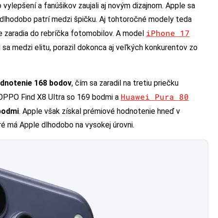
o vylepšení a fanúšikov zaujali aj novým dizajnom. Apple sa
h dlhodobo patrí medzi špičku. Aj tohtoročné modely teda
iPhone 17
ne zaradia do rebríčka fotomobilov. A model
l sa medzi elitu, porazil dokonca aj veľkých konkurentov zo
odnotenie 168 bodov
, čím sa zaradil na tretiu priečku
Huawei Pura 80
o OPPO Find X8 Ultra so 169 bodmi a
 bodmi
. Apple však získal prémiové hodnotenie hneď v
oré má Apple dlhodobo na vysokej úrovni.