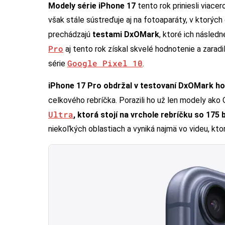
Modely série iPhone 17
tento rok priniesli viacer
však stále sústreďuje aj na fotoaparáty, v ktorýc
prechádzajú
testami DxOMark
, ktoré ich násled
Pro
aj tento rok získal skvelé hodnotenie a zaradi
Google Pixel 10
série
.
iPhone 17 Pro obdržal v testovaní DxOMark h
celkového rebríčka. Porazili ho už len modely ak
Ultra
, ktorá stojí na vrchole rebríčku so 175
niekoľkých oblastiach a vyniká najmä vo videu, kt