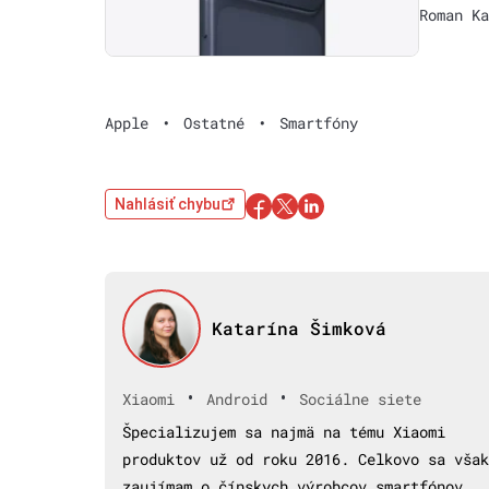
Roman Ka
Apple
•
Ostatné
•
Smartfóny
Nahlásiť chybu
Katarína Šimková
•
•
Xiaomi
Android
Sociálne siete
Špecializujem sa najmä na tému Xiaomi
produktov už od roku 2016. Celkovo sa však
zaujímam o čínskych výrobcov smartfónov