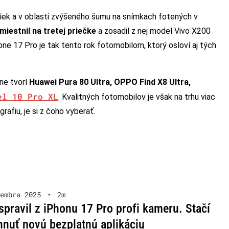
iek a v oblasti zvýšeného šumu na snímkach fotených v
iestnil na tretej priečke
a zosadil z nej model Vivo X200
ne 17 Pro je tak tento rok fotomobilom, ktorý osloví aj tých
ne tvorí
Huawei Pura 80 Ultra, OPPO Find X8 Ultra,
el 10 Pro XL
. Kvalitných fotomobilov je však na trhu viac
rafiu, je si z čoho vyberať.
embra 2025
•
2m
spravil z iPhonu 17 Pro profi kameru. Stačí
ahnuť novú bezplatnú aplikáciu