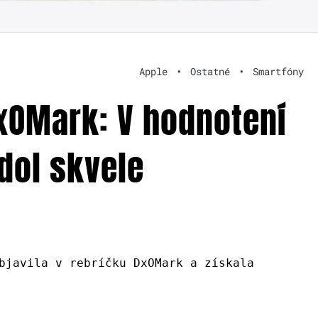
Apple
•
Ostatné
•
Smartfóny
DxOMark: V hodnotení
dol skvele
bjavila v rebríčku DxOMark a získala