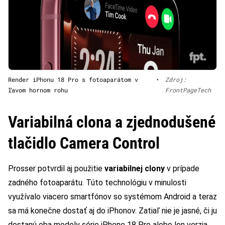
Render iPhonu 18 Pro s fotoaparátom v
•
Zdroj:
ľavom hornom rohu
FrontPageTech
Variabilná clona a zjednodušené
tlačidlo Camera Control
Prosser potvrdil aj použitie
variabilnej clony
v prípade
zadného fotoaparátu. Túto technológiu v minulosti
využívalo viacero smartfónov so systémom Android a teraz
sa má konečne dostať aj do iPhonov. Zatiaľ nie je jasné, či ju
dostanú oba modely série iPhone 18 Pro alebo len verzia