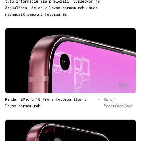
túto informáciu zle preložili. Výsledkom je
špekulácia, že sa v ľavom hornom rohu bude
nachádzať samotný fotoaparát
Render iPhonu 18 Pro s fotoaparátom v
•
Zdroj:
ľavom hornom rohu
FrontPageTech