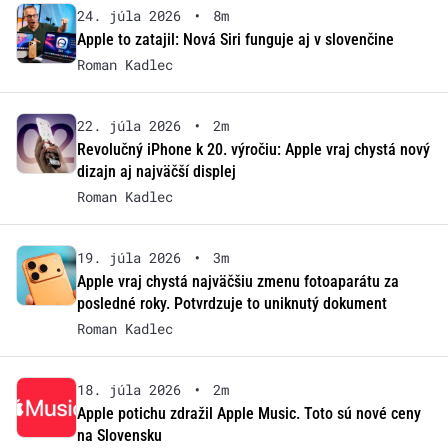
24. júla 2026
•
8m
Apple to zatajil: Nová Siri funguje aj v slovenčine
Roman Kadlec
22. júla 2026
•
2m
Revolučný iPhone k 20. výročiu: Apple vraj chystá nový
dizajn aj najväčší displej
Roman Kadlec
19. júla 2026
•
3m
Apple vraj chystá najväčšiu zmenu fotoaparátu za
posledné roky. Potvrdzuje to uniknutý dokument
Roman Kadlec
18. júla 2026
•
2m
Apple potichu zdražil Apple Music. Toto sú nové ceny
na Slovensku