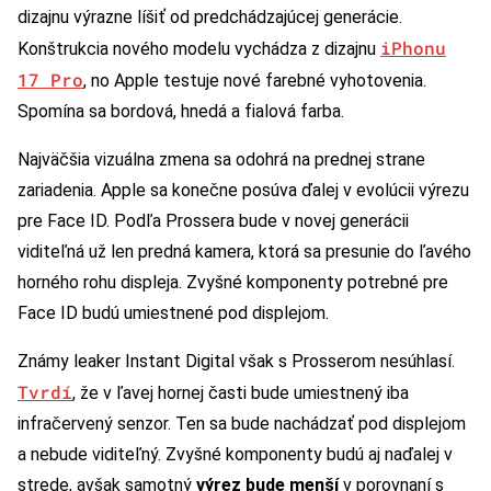
dizajnu výrazne líšiť od predchádzajúcej generácie.
iPhonu
Konštrukcia nového modelu vychádza z dizajnu
17 Pro
, no Apple testuje nové farebné vyhotovenia.
Spomína sa bordová, hnedá a fialová farba.
Najväčšia vizuálna zmena sa odohrá na prednej strane
zariadenia. Apple sa konečne posúva ďalej v evolúcii výrezu
pre Face ID. Podľa Prossera bude v novej generácii
viditeľná už len predná kamera, ktorá sa presunie do ľavého
horného rohu displeja. Zvyšné komponenty potrebné pre
Face ID budú umiestnené pod displejom.
Známy leaker Instant Digital však s Prosserom nesúhlasí.
Tvrdí
, že v ľavej hornej časti bude umiestnený iba
infračervený senzor. Ten sa bude nachádzať pod displejom
a nebude viditeľný. Zvyšné komponenty budú aj naďalej v
strede, avšak samotný
výrez bude menší
v porovnaní s