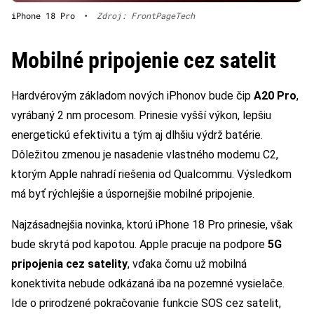
iPhone 18 Pro
•
Zdroj: FrontPageTech
Mobilné pripojenie cez satelit
Hardvérovým základom nových iPhonov bude čip
A20 Pro
,
vyrábaný 2 nm procesom. Prinesie vyšší výkon, lepšiu
energetickú efektivitu a tým aj dlhšiu výdrž batérie.
Dôležitou zmenou je nasadenie vlastného modemu C2,
ktorým Apple nahradí riešenia od Qualcommu. Výsledkom
má byť rýchlejšie a úspornejšie mobilné pripojenie.
Najzásadnejšia novinka, ktorú iPhone 18 Pro prinesie, však
bude skrytá pod kapotou. Apple pracuje na podpore
5G
pripojenia cez satelity
, vďaka čomu už mobilná
konektivita nebude odkázaná iba na pozemné vysielače.
Ide o prirodzené pokračovanie funkcie SOS cez satelit,