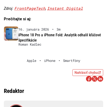
FrontPageTech
Instant Digital
Zdroj:
,
Prečítajte si aj:
16. januára 2026
•
3m
iPhone 18 Pro a iPhone Fold: Analytik odhalil kľúčové
špecifikácie
Roman Kadlec
Apple
•
iPhone
•
Smartfóny
Nahlásiť chybu
Redaktor