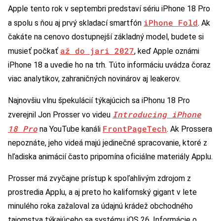
Apple tento rok v septembri predstaví sériu iPhone 18 Pro
iPhone Fold
a spolu s ňou aj prvý skladací smartfón
. Ak
čakáte na cenovo dostupnejší základný model, budete si
až do jari 2027
musieť počkať
, keď Apple oznámi
iPhone 18 a uvedie ho na trh. Túto informáciu uvádza čoraz
viac analytikov, zahraničných novinárov aj leakerov.
Najnovšiu vlnu špekulácií týkajúcich sa iPhonu 18 Pro
Introducing iPhone
zverejnil Jon Prosser vo videu
18 Pro
FrontPageTech
na YouTube kanáli
. Ak Prossera
nepoznáte, jeho videá majú jedinečné spracovanie, ktoré z
hľadiska animácií často pripomína oficiálne materiály Applu.
Prosser má zvyčajne prístup k spoľahlivým zdrojom z
prostredia Applu, a aj preto ho kalifornský gigant v lete
minulého roka zažaloval za údajnú krádež obchodného
tajomstva týkajúceho sa systému iOS 26. Informácie o