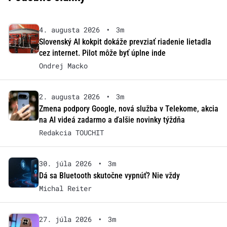
4. augusta 2026
•
3m
Slovenský AI kokpit dokáže prevziať riadenie lietadla
cez internet. Pilot môže byť úplne inde
Ondrej Macko
2. augusta 2026
•
3m
Zmena podpory Google, nová služba v Telekome, akcia
na AI videá zadarmo a ďalšie novinky týždňa
Redakcia TOUCHIT
30. júla 2026
•
3m
Dá sa Bluetooth skutočne vypnúť? Nie vždy
Michal Reiter
27. júla 2026
•
3m