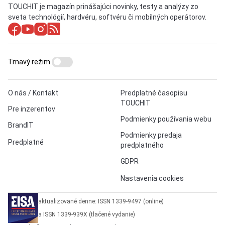
TOUCHIT je magazín prinášajúci novinky, testy a analýzy zo
sveta technológií, hardvéru, softvéru či mobilných operátorov.
Tmavý režim
O nás / Kontakt
Predplatné časopisu
TOUCHIT
Pre inzerentov
Podmienky používania webu
BrandIT
Podmienky predaja
Predplatné
predplatného
GDPR
Nastavenia cookies
aktualizované denne: ISSN 1339-9497 (online)
a ISSN 1339-939X (tlačené vydanie)