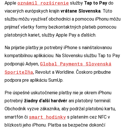
oznámil rozšírenie
Apple
služby
Tap to Pay
do
viacerých európskych krajín
vrátane Slovenska
. Túto
službu môžu využívať obchodníci a pomocou iPhonu môžu
prijímať všetky formy bezkontaktných platieb pomocou
platobných kariet, služby Apple Pay a ďalších.
Na prijatie platby je potrebný iPhone s nainštalovanou
kompatibilnou aplikáciou. Na Slovensku službu Tap to Pay
Global Payments Slovenská
podporujú Adyen,
Sporiteľňa
, Revolut a Worldline. Čoskoro pribudne
podpora pre aplikáciu SumUp.
Pre úspešné uskutočnenie platby nie je okrem iPhonu
potrebný
žiadny ďalší hardvér
ani platobný terminál.
Obchodník vyzve zákazníka, aby podržal platobnú kartu,
smart hodinky
smartfón či
s platením cez NFC v
blízkosti jeho iPhonu. Platba sa bezpečne dokončí