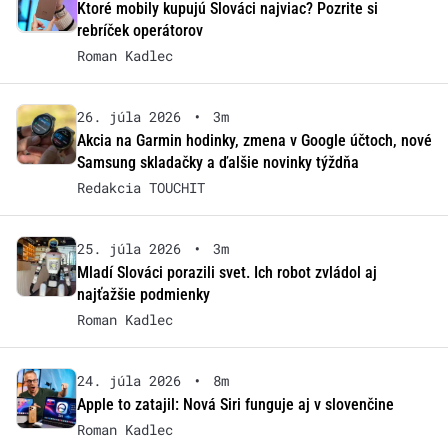
Ktoré mobily kupujú Slováci najviac? Pozrite si
rebríček operátorov
Roman Kadlec
26. júla 2026
•
3m
Akcia na Garmin hodinky, zmena v Google účtoch, nové
Samsung skladačky a ďalšie novinky týždňa
Redakcia TOUCHIT
25. júla 2026
•
3m
Mladí Slováci porazili svet. Ich robot zvládol aj
najťažšie podmienky
Roman Kadlec
24. júla 2026
•
8m
Apple to zatajil: Nová Siri funguje aj v slovenčine
Roman Kadlec