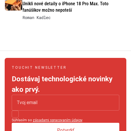
Unikli nové detaily o iPhone 18 Pro Max. Toto
fanúšikov možno nepoteší
Roman Kadlec
TOUCHIT NEWSLETTER
Dostávaj technologické novinky
ako prvý.
Súhlasím so
zásadami spracovaním údajov
.
Potvrdiť