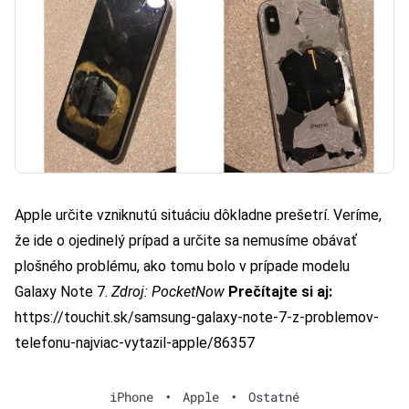
Apple určite vzniknutú situáciu dôkladne prešetrí. Veríme,
že ide o ojedinelý prípad a určite sa nemusíme obávať
plošného problému, ako tomu bolo v prípade modelu
Galaxy Note 7.
Zdroj:
PocketNow
Prečítajte si aj:
https://touchit.sk/samsung-galaxy-note-7-z-problemov-
telefonu-najviac-vytazil-apple/86357
iPhone
•
Apple
•
Ostatné