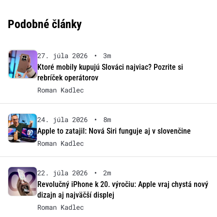
Podobné články
27. júla 2026
•
3m
Ktoré mobily kupujú Slováci najviac? Pozrite si
rebríček operátorov
Roman Kadlec
24. júla 2026
•
8m
Apple to zatajil: Nová Siri funguje aj v slovenčine
Roman Kadlec
22. júla 2026
•
2m
Revolučný iPhone k 20. výročiu: Apple vraj chystá nový
dizajn aj najväčší displej
Roman Kadlec