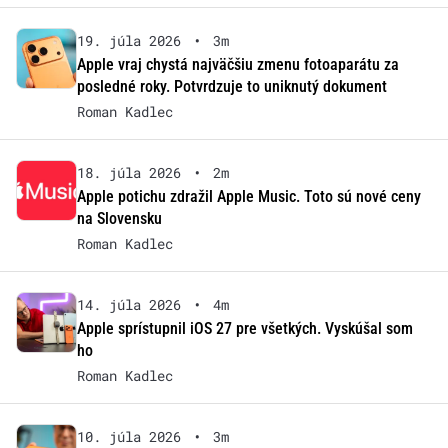
19. júla 2026
•
3m
Apple vraj chystá najväčšiu zmenu fotoaparátu za
posledné roky. Potvrdzuje to uniknutý dokument
Roman Kadlec
18. júla 2026
•
2m
Apple potichu zdražil Apple Music. Toto sú nové ceny
na Slovensku
Roman Kadlec
14. júla 2026
•
4m
Apple sprístupnil iOS 27 pre všetkých. Vyskúšal som
ho
Roman Kadlec
10. júla 2026
•
3m