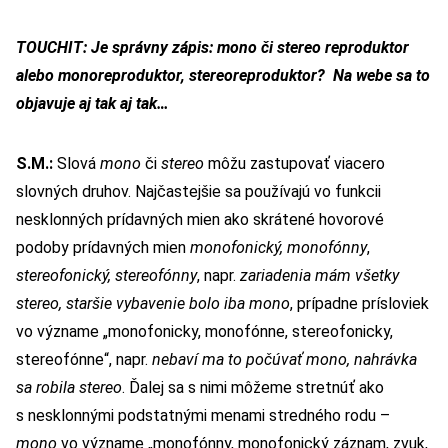
TOUCHIT: Je správny zápis: mono či stereo reproduktor
alebo monoreproduktor, stereoreproduktor? Na webe sa to
objavuje aj tak aj tak…
S.M.:
Slová
mono
či
stereo
môžu zastupovať viacero
slovných druhov. Najčastejšie sa používajú vo funkcii
nesklonných prídavných mien ako skrátené hovorové
podoby prídavných mien
monofonický, monofónny
,
stereofonický, stereofónny
, napr.
zariadenia mám všetky
stereo, staršie vybavenie bolo iba mono
, prípadne prísloviek
vo význame „monofonicky, monofónne, stereofonicky,
stereofónne“, napr.
nebaví ma to počúvať mono,
nahrávka
sa robila stereo
. Ďalej sa s nimi môžeme stretnúť ako
s nesklonnými podstatnými menami stredného rodu –
mono
vo význame „monofónny, monofonický záznam, zvuk,