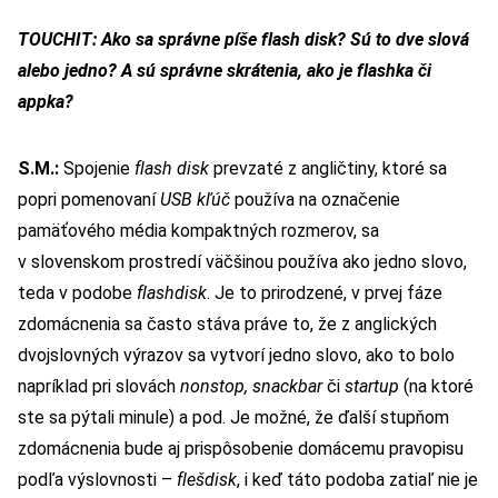
TOUCHIT: Ako sa správne píše flash disk? Sú to dve slová
alebo jedno? A sú správne skrátenia, ako je flashka či
appka?
S.M.:
Spojenie
flash disk
prevzaté z angličtiny, ktoré sa
popri pomenovaní
USB kľúč
používa na označenie
pamäťového média kompaktných rozmerov, sa
v slovenskom prostredí väčšinou používa ako jedno slovo,
teda v podobe
flashdisk
. Je to prirodzené, v prvej fáze
zdomácnenia sa často stáva práve to, že z anglických
dvojslovných výrazov sa vytvorí jedno slovo, ako to bolo
napríklad pri slovách
nonstop, snackbar
či
startup
(na ktoré
ste sa pýtali minule) a pod. Je možné, že ďalší stupňom
zdomácnenia bude aj prispôsobenie domácemu pravopisu
podľa výslovnosti –
flešdisk
, i keď táto podoba zatiaľ nie je