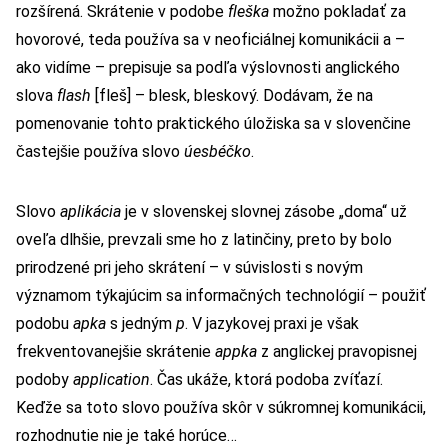
rozšírená. Skrátenie v podobe
fleška
možno pokladať za
hovorové, teda používa sa v neoficiálnej komunikácii a –
ako vidíme – prepisuje sa podľa výslovnosti anglického
slova
flash
[fleš] – blesk, bleskový. Dodávam, že na
pomenovanie tohto praktického úložiska sa v slovenčine
častejšie používa slovo
úesbéčko
.
Slovo
aplikácia
je v slovenskej slovnej zásobe „doma“ už
oveľa dlhšie, prevzali sme ho z latinčiny, preto by bolo
prirodzené pri jeho skrátení – v súvislosti s novým
významom týkajúcim sa informačných technológií – použiť
podobu
apka
s jedným
p
. V jazykovej praxi je však
frekventovanejšie skrátenie
appka
z anglickej pravopisnej
podoby
application
. Čas ukáže, ktorá podoba zvíťazí.
Keďže sa toto slovo používa skôr v súkromnej komunikácii,
rozhodnutie nie je také horúce…