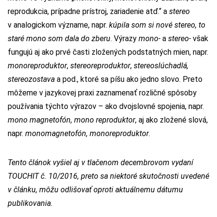
reprodukcia, prípadne prístroj, zariadenie atď.“ a
stereo
v analogickom význame, napr.
kúpila som si nové stereo, to
staré mono som dala do zberu
. Výrazy
mono-
a
stereo-
však
fungujú aj ako prvé časti zložených podstatných mien, napr.
monoreproduktor
,
stereoreproduktor
,
stereoslúchadlá,
stereozostava
a pod., ktoré sa píšu ako jedno slovo. Preto
môžeme v jazykovej praxi zaznamenať rozličné spôsoby
používania týchto výrazov – ako dvojslovné spojenia, napr.
mono magnetofón, mono reproduktor
, aj ako zložené slová,
napr.
monomagnetofón, monoreproduktor
.
Tento článok vyšiel aj v tlačenom decembrovom vydaní
TOUCHIT č. 10/2016, preto sa niektoré skutočnosti uvedené
v článku, môžu odlišovať oproti aktuálnemu dátumu
publikovania.