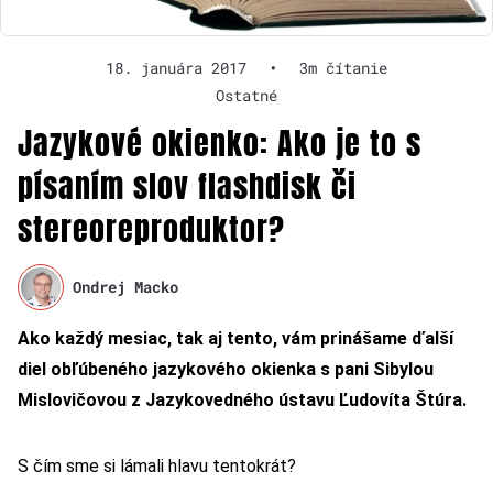
18. januára 2017
•
3m čítanie
Ostatné
Jazykové okienko: Ako je to s
písaním slov flashdisk či
stereoreproduktor?
Ondrej Macko
Ako každý mesiac, tak aj tento, vám prinášame ďalší
diel obľúbeného jazykového okienka s pani Sibylou
Mislovičovou z Jazykovedného ústavu Ľudovíta Štúra.
S čím sme si lámali hlavu tentokrát?