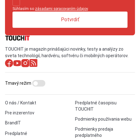
Súhlasím so
zásadami spracovaním údajov
.
Potvrdiť
TOUCHIT je magazín prinášajúci novinky, testy a analýzy zo
sveta technológií, hardvéru, softvéru či mobilných operátorov.
Tmavý režim
O nás / Kontakt
Predplatné časopisu
TOUCHIT
Pre inzerentov
Podmienky používania webu
BrandIT
Podmienky predaja
Predplatné
predplatného