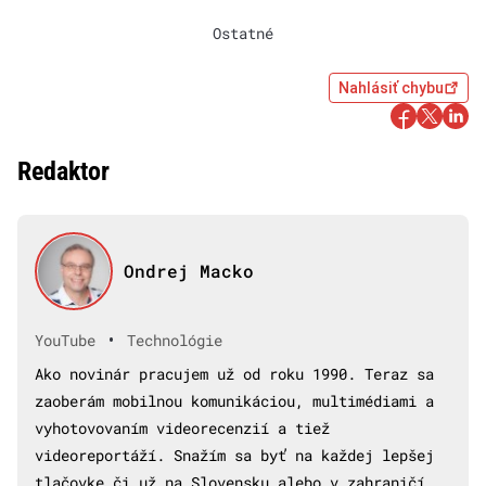
Ostatné
Nahlásiť chybu
Redaktor
Ondrej Macko
•
YouTube
Technológie
Ako novinár pracujem už od roku 1990. Teraz sa
zaoberám mobilnou komunikáciou, multimédiami a
vyhotovovaním videorecenzií a tiež
videoreportáží. Snažím sa byť na každej lepšej
tlačovke či už na Slovensku alebo v zahraničí.