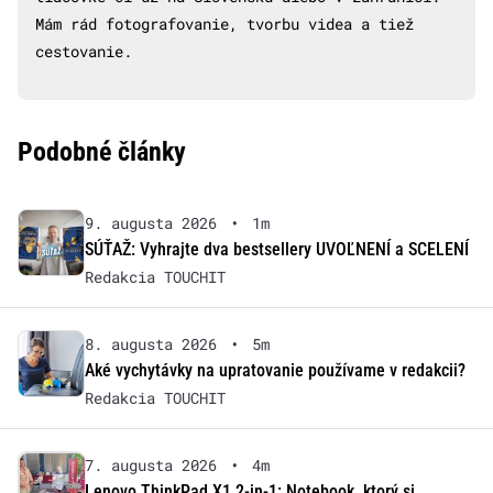
Mám rád fotografovanie, tvorbu videa a tiež
cestovanie.
Podobné články
9. augusta 2026
•
1m
SÚŤAŽ: Vyhrajte dva bestsellery UVOĽNENÍ a SCELENÍ
Redakcia TOUCHIT
8. augusta 2026
•
5m
Aké vychytávky na upratovanie používame v redakcii?
Redakcia TOUCHIT
7. augusta 2026
•
4m
Lenovo ThinkPad X1 2-in-1: Notebook, ktorý si