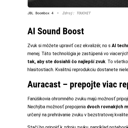
JBL Boombox 4
•
Zdroj: TOUCHIT
AI Sound Boost
Zvuk si môžete upraviť cez ekvalizér, no s
AI tech
menej. Táto technológia je zastúpená vo viacerý
tak, aby ste dosiahli čo najlepší zvuk
. To všetko
hlasitostiach. Kvalitnú reprodukciu dostanete nielen
Auracast – prepojte viac r
Fanúšikovia ohromného zvuku majú možnosť pripoj
Nechýba možnosť prepojenia
dvoch rovnakých 
určený na prehrávanie zvuku v bezstratovej kvalite
Stačí ho pripojiť k zdroju zvuku, napríklad noteboo