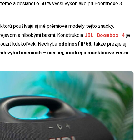
téme a dosiahol o 50 % vyšší výkon ako pri Boomboxe 3.
, ktorú používajú aj iné prémiové modely tejto značky.
JBL Boombox 4
rejavom a hlbokými basmi. Konštrukcia
je
l použiť kdekoľvek. Nechýba
odolnosť IP68
, takže prežije aj
ch vyhotoveniach – čiernej, modrej a maskáčove verzii