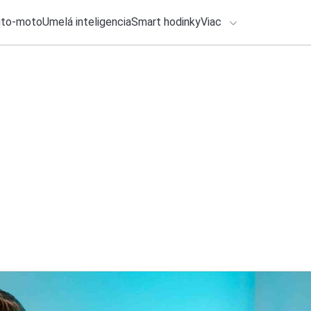
uto-moto
Umelá inteligencia
Smart hodinky
Viac
HLO BY VÁS ZAUJÍMAŤ
Recenzia
lačové správy
26. júla 2026
•
6m
ADÁVANIA
Ecovacs Deebot X12
zlepšil každodenn
Zadajte frázu pre vyhľadanie
Roman Kadlec