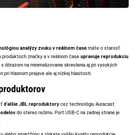
nológiou analýzy zvuku v reálnom čase
máte o starosť
ch produktoch značky a v reálnom čase
upravuje reprodukciu
 s dôrazom na minimalizovanie skreslenia aj pri vysokých
 pri hlasnom prejave ale aj nízkej hlasitosti.
eproduktorov
iť
ďalšie JBL reproduktory
cez technológiu Auracast.
modelov
do stereo režimu. Port USB-C na zadnej strane je
.
ku alebo smartfónu a získate vyššiu kvalitu reprodukcie.