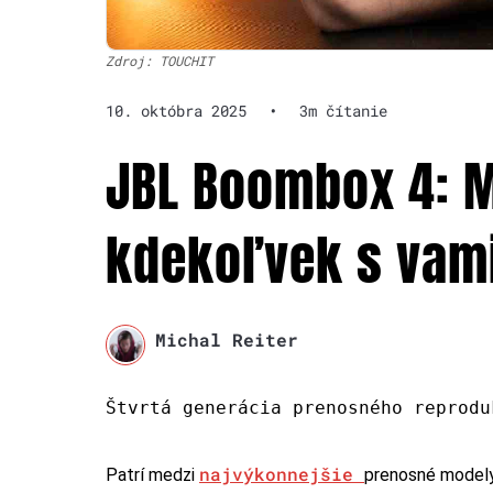
Zdroj: TOUCHIT
10. októbra 2025
•
3m čítanie
JBL Boombox 4: 
kdekoľvek s vami
Michal Reiter
Štvrtá generácia prenosného reprodu
najvýkonnejšie
Patrí medzi
prenosné modely