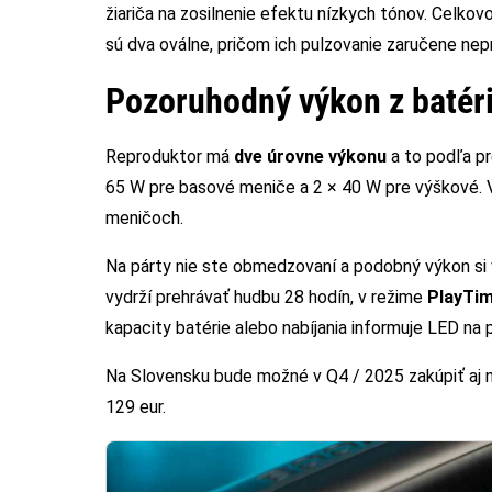
žiariča na zosilnenie efektu nízkych tónov. Celko
sú dva oválne, pričom ich pulzovanie zaručene nep
Pozoruhodný výkon z batér
Reproduktor má
dve úrovne výkonu
a to podľa pr
65 W pre basové meniče a 2 × 40 W pre výškové. V 
meničoch.
Na párty nie ste obmedzovaní a podobný výkon si 
vydrží prehrávať hudbu 28 hodín, v režime
PlayTi
kapacity batérie alebo nabíjania informuje LED na p
Na Slovensku bude možné v Q4 / 2025 zakúpiť aj 
129 eur.