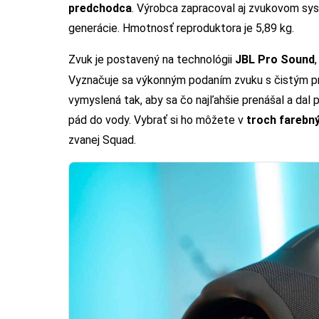
predchodca
. Výrobca zapracoval aj zvukovom sys
generácie. Hmotnosť reproduktora je 5,89 kg.
Zvuk je postavený na technológii
JBL Pro Sound
Vyznačuje sa výkonným podaním zvuku s čistým p
vymyslená tak, aby sa čo najľahšie prenášal a da
pád do vody. Vybrať si ho môžete v
troch farebný
zvanej Squad.