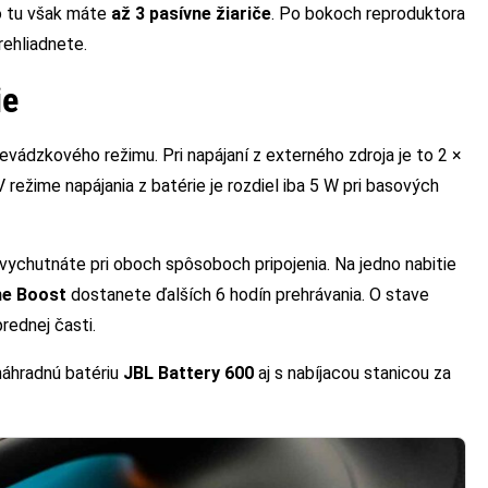
vo tu však máte
až 3 pasívne žiariče
. Po bokoch reproduktora
rehliadnete.
ie
evádzkového režimu. Pri napájaní z externého zdroja je to 2 ×
režime napájania z batérie je rozdiel iba 5 W pri basových
vychutnáte pri oboch spôsoboch pripojenia. Na jedno nabitie
me Boost
dostanete ďalších 6 hodín prehrávania. O stave
rednej časti.
náhradnú batériu
JBL Battery 600
aj s nabíjacou stanicou za