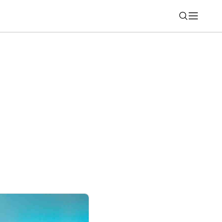
Nájsť
 OmniCyclone: Tento detail výrazne
é upratovanie (RECENZIA)