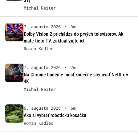
31)
Michal Reiter
7. augusta 2026
•
3m
Dolby Vision 2 prichádza do prvých televízorov. Ak
máte tieto TV, zaktualizujte ich
Roman Kadlec
7. augusta 2026
•
2m
Na Chrome budeme môcť konečne sledovať Netflix v
4K
Michal Reiter
6. augusta 2026
•
6m
Ako si vybrať robotickú kosačku
Roman Kadlec