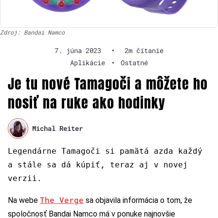
Zdroj: Bandai Namco
7. júna 2023
•
2m čítanie
Aplikácie
•
Ostatné
Je tu nové Tamagoči a môžete ho
nosiť na ruke ako hodinky
Michal Reiter
Legendárne Tamagoči si pamätá azda každý
a stále sa dá kúpiť, teraz aj v novej
verzii.
The Verge
Na webe
sa objavila informácia o tom, že
spoločnosť Bandai Namco má v ponuke najnovšie