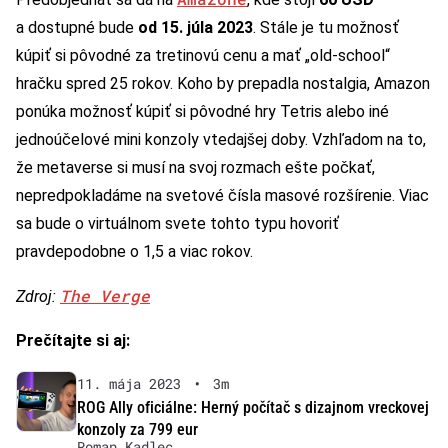
a dostupné bude
od 15. júla 2023
. Stále je tu možnosť
kúpiť si pôvodné za tretinovú cenu a mať „old-school“
hračku spred 25 rokov. Koho by prepadla nostalgia, Amazon
ponúka možnosť kúpiť si pôvodné hry Tetris alebo iné
jednoúčelové mini konzoly vtedajšej doby. Vzhľadom na to,
že metaverse si musí na svoj rozmach ešte počkať,
nepredpokladáme na svetové čísla masové rozšírenie. Viac
sa bude o virtuálnom svete tohto typu hovoriť
pravdepodobne o 1,5 a viac rokov.
The Verge
Zdroj:
Prečítajte si aj:
11. mája 2023
•
3m
ROG Ally oficiálne: Herný počítač s dizajnom vreckovej
konzoly za 799 eur
Roman Kadlec