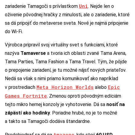
Uni
zariadenie Tamagoči s prívlastkom
. Nejde len o
oživenie pôvodnej hračky z minulosti, ale o zariadenie, ktoré
sa dá pripojiť do metaverse sveta. Nové je najmä pripojenie
do Wi-Fi.
Výrobca pripravil svoj virtuálny svet s funkciami, ktoré
nazýva
Tamaverse
a tvoria ich oblasti zvané Tama Arena,
Tama Parties, Tama Fashion a Tama Travel. Tým, že pôjde
o prepojenie zariadení, je tu možné nájsť nových priateľov.
Nedá sa však s nimi priamo komunikovať ako napríklad
Meta Horizon Worlds
Epic
v prostrediach
alebo
Games Fortnite
. Zmenou oproti pôvodným edíciám
tejto mikro hernej konzoly je vyhotovenie. Dá sa
nosiť na
zápästí ako hodinky
. Poriadne hrubé, no je to možné
a takto sa Tamagoči dodáva štandardne.
Amazone
Predobjednať sa dá na
, kde stojí
60 USD