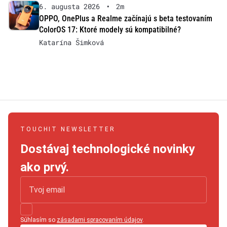
6. augusta 2026
•
2m
OPPO, OnePlus a Realme začínajú s beta testovaním
ColorOS 17: Ktoré modely sú kompatibilné?
Katarína Šimková
TOUCHIT NEWSLETTER
Dostávaj technologické novinky
ako prvý.
Súhlasím so
zásadami spracovaním údajov
.