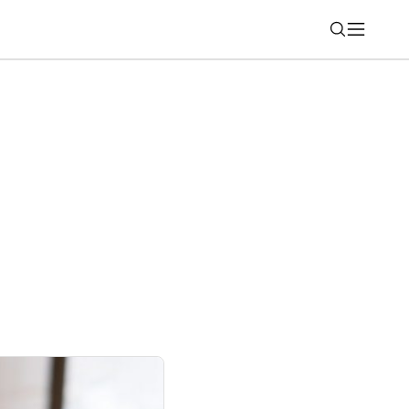
Nájsť
 už aj u nás zachraňuje životy. AI pomáha
scitácii