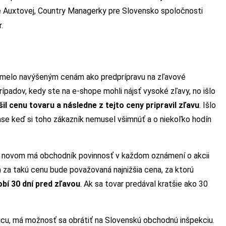
ie Auxtovej, Country Managerky pre Slovensko spoločnosti
.
i umelo navýšeným cenám ako predprípravu na zľavové
padov, kedy ste na e-shope mohli nájsť vysoké zľavy, no išlo
šil cenu tovaru a následne z tejto ceny pripravil zľavu
. Išlo
 čase keď si toho zákazník nemusel všimnúť a o niekoľko hodín
o novom má obchodník povinnosť v každom oznámení o akcii
 za takú cenu bude považovaná najnižšia cena, za ktorú
bí 30 dní pred zľavou
. Ak sa tovar predával kratšie ako 30
cu, má možnosť sa obrátiť na Slovenskú obchodnú inšpekciu.