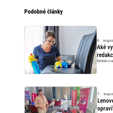
Podobné články
8. augus
Aké vy
redakc
Redakcia
7. augu
Lenovo
opraví