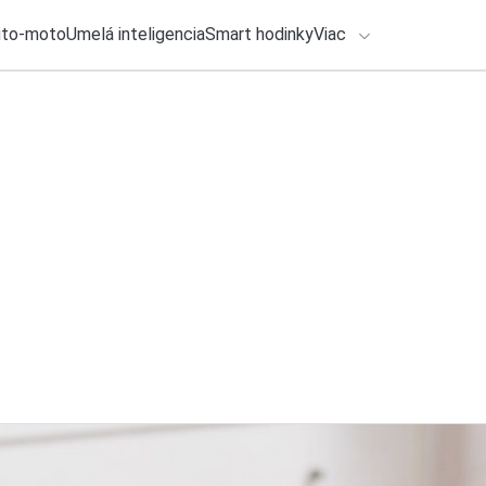
uto-moto
Umelá inteligencia
Smart hodinky
Viac
HLO BY VÁS ZAUJÍMAŤ
lačové správy
6. augusta 2026
•
7m
Umelá inteligencia
ADÁVANIA
pri infarkte aj resu
Zadajte frázu pre vyhľadanie
Ondrej Macko