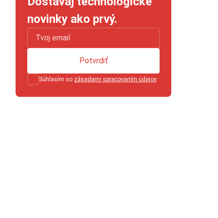
Dostávaj technologické
novinky ako prvý.
Potvrdiť
Súhlasím so
zásadami spracovaním údajov
.