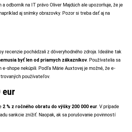
a odborník na IT právo Oliver Majdúch ale upozorňuje, že je
napríklad aj snímky obrazovky. Pozor si treba dať aj na
by recenzie pochádzali z dôveryhodného zdroja. Ideálne tak
nemusia byť len od priamych zákazníkov
. Používatelia sa
m e-shope nekúpili. Podľa Márie Auxtovej je možné, že e-
strovaných používateľov.
 eur
te
2 % z ročného obratu do výšky 200 000 eur
. V prípade
du sankcie znížiť. Naopak, ak sa porušovanie povinností