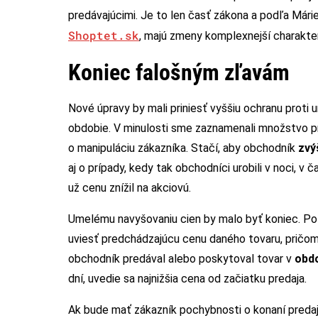
predávajúcimi. Je to len časť zákona a podľa Már
Shoptet.sk
, majú zmeny komplexnejší charakter
Koniec falošným zľavám
Nové úpravy by mali priniesť vyššiu ochranu prot
obdobie. V minulosti sme zaznamenali množstvo prí
o manipuláciu zákazníka. Stačí, aby obchodník
zvý
aj o prípady, kedy tak obchodníci urobili v noci, v
už cenu znížil na akciovú.
Umelému navyšovaniu cien by malo byť koniec. P
uviesť predchádzajúcu cenu daného tovaru, pričom
obchodník predával alebo poskytoval tovar v
obdo
dní, uvedie sa najnižšia cena od začiatku predaja.
Ak bude mať zákazník pochybnosti o konaní predaj