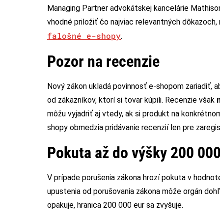
Managing Partner advokátskej kancelárie Mathison 
vhodné priložiť čo najviac relevantných dôkazoch, 
falošné e-shopy
.
Pozor na recenzie
Nový zákon ukladá povinnosť e-shopom zariadiť, a
od zákazníkov, ktorí si tovar kúpili. Recenzie však
môžu vyjadriť aj vtedy, ak si produkt na konkrétno
shopy obmedzia pridávanie recenzií len pre zaregi
Pokuta až do výšky 200 000
V prípade porušenia zákona hrozí pokuta v hodno
upustenia od porušovania zákona môže orgán dohľa
opakuje, hranica 200 000 eur sa zvyšuje.