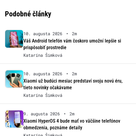
Podobné články
10. augusta 2026
•
2m
Váš Android telefón vám čoskoro umožní lepšie si
prispôsobiť prostredie
Katarína Šimková
10. augusta 2026
•
2m
Xiaomi už budúci mesiac predstaví svoju novú éru,
tieto novinky očakávame
Katarína Šimková
9. augusta 2026
•
2m
Xiaomi HyperOS 4 bude mať vo väčšine telefónov
obmedzenia, poznáme detaily
Katarína Šimková