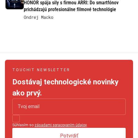
HONOR spája sily s firmou ARRI: Do smartfónov
prichádzajú profesionálne filmové technológie
Ondrej Macko
TOUCHIT NEWSLETTER
Dostávaj technologické novinky
ako prvý.
Súhlasím so
zásadami spracovaním údajov
.
Potvrdiť