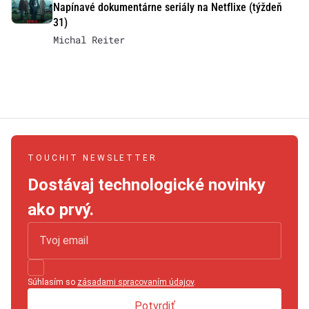
Napínavé dokumentárne seriály na Netflixe (týždeň
31)
Michal Reiter
TOUCHIT NEWSLETTER
Dostávaj technologické novinky
ako prvý.
Súhlasím so
zásadami spracovaním údajov
.
Potvrdiť