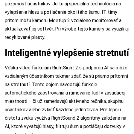
pozornosť účastníkov. Je tu aj špeciálna technológia na
vylepšenie hlasu a potlačenie okolitého šumu. IT tímy
pritom môžu kameru MeetUp 2 vzdialene monitorovať a
aktualizovať jej softvér. Pri výrobe tejto kamery sa využili aj
recyklované plasty.
Inteligentné vylepšenie stretnutí
Vďaka video funkciám RightSight 2 s podporou AI sa môže
vzdialeným účastníkom takmer zdať, že sú priamo prítomní
na stretnutí. Tento dojem navodzujú funkcie
automatického zaostrovania a rámovanie ľudí v zasadacej
miestnosti – či už zameriavajú aktívneho rečníka, skupinu
účastníkov alebo zvlášť každého jednotlivca. Pre lepšiu
čistotu zvuku využíva RightSound 2 algoritmy založené na
AI, ktoré vyvažujú hlasy, filtrujú šum a potláčajú dozvuky v