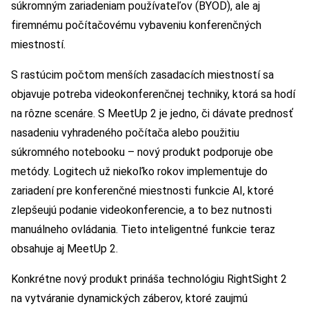
súkromným zariadeniam používateľov (BYOD), ale aj
firemnému počítačovému vybaveniu konferenčných
miestností.
S rastúcim počtom menších zasadacích miestností sa
objavuje potreba videokonferenčnej techniky, ktorá sa hodí
na rôzne scenáre. S MeetUp 2 je jedno, či dávate prednosť
nasadeniu vyhradeného počítača alebo použitiu
súkromného notebooku – nový produkt podporuje obe
metódy. Logitech už niekoľko rokov implementuje do
zariadení pre konferenčné miestnosti funkcie AI, ktoré
zlepšeujú podanie videokonferencie, a to bez nutnosti
manuálneho ovládania. Tieto inteligentné funkcie teraz
obsahuje aj MeetUp 2.
Konkrétne nový produkt prináša technológiu RightSight 2
na vytváranie dynamických záberov, ktoré zaujmú