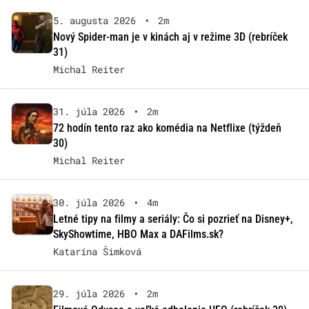
5. augusta 2026
•
2m
Nový Spider-man je v kinách aj v režime 3D (rebríček
31)
Michal Reiter
31. júla 2026
•
2m
72 hodín tento raz ako komédia na Netflixe (týždeň
30)
Michal Reiter
30. júla 2026
•
4m
Letné tipy na filmy a seriály: Čo si pozrieť na Disney+,
SkyShowtime, HBO Max a DAFilms.sk?
Katarína Šimková
29. júla 2026
•
2m