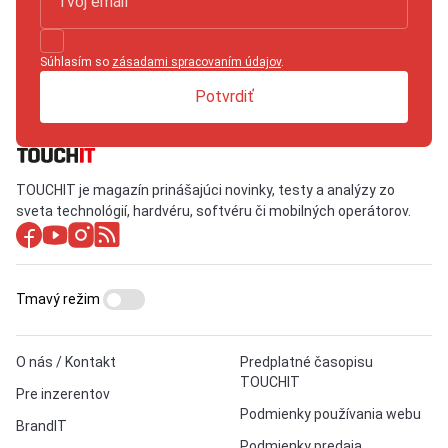
Súhlasím so
zásadami spracovaním údajov
.
Potvrdiť
TOUCHIT je magazín prinášajúci novinky, testy a analýzy zo
sveta technológií, hardvéru, softvéru či mobilných operátorov.
Tmavý režim
O nás / Kontakt
Predplatné časopisu
TOUCHIT
Pre inzerentov
Podmienky používania webu
BrandIT
Podmienky predaja