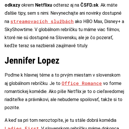
odkazy
okrem
Netflixu
odteraz aj na
ČSFD.sk
. Ak máte
ďalšie tipy, sem s nimi. Nevynechajte ani novinky dostupné
streamovacích službách
na
ako HBO Max, Disney+ a
SkyShowtime. V globálnom rebríčku tu máme viac filmov,
ktoré nie sú dostupné na Slovensku, ale je čo pozerať,
keďže teraz sa nazbierali zaujímavé tituly.
Jennifer Lopez
Poďme k hlavnej téme a to prvým miestam v slovenskom
Office Romance
aj globálnom rebríčku. Je to
vo forme
romantickej komédie. Ako píše Netflix je to o cieľavedomej
riaditeľke a právnikovi, ale nebudeme spoilovať, takže si to
pozrite.
A keď sa pri tom neroztopíte, je tu stále dobrá komédia
Ladies First
. V slovenskom rebríčku máme dokonca