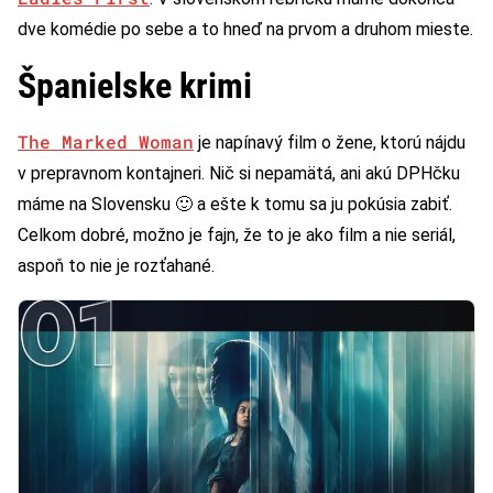
dve komédie po sebe a to hneď na prvom a druhom mieste.
Španielske krimi
The Marked Woman
je napínavý film o žene, ktorú nájdu
v prepravnom kontajneri. Nič si nepamätá, ani akú DPHčku
máme na Slovensku 🙂 a ešte k tomu sa ju pokúsia zabiť.
Celkom dobré, možno je fajn, že to je ako film a nie seriál,
aspoň to nie je rozťahané.