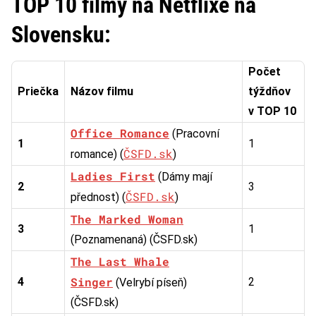
TOP 10 filmy na Netflixe na
Slovensku:
Počet
Priečka
Názov filmu
týždňov
v TOP 10
Office Romance
(Pracovní
1
1
ČSFD.sk
romance) (
)
Ladies First
(Dámy mají
2
3
ČSFD.sk
přednost) (
)
The Marked Woman
3
1
(Poznamenaná) (ČSFD.sk)
The Last Whale
Singer
4
2
(Velrybí píseň)
(ČSFD.sk)