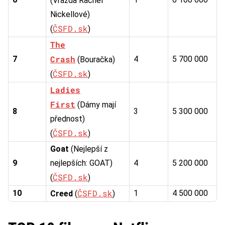
(Vražda Rachel
Nickellové)
ČSFD.sk
(
)
The
Crash
7
4
5 700 000
(Bouračka)
ČSFD.sk
(
)
Ladies
First
(Dámy mají
8
3
5 300 000
přednost)
ČSFD.sk
(
)
Goat
(Nejlepší z
9
nejlepších: GOAT)
4
5 200 000
ČSFD.sk
(
)
ČSFD.sk
10
1
4 500 000
Creed
(
)