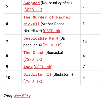
Swapped
(Kouzelná výměna)
5
6
ČSFD.sk
(
)
The Murder of Rachel
Nickell
6
1
(Vražda Rachel
ČSFD.sk
Nickellové) (
)
Despicable Me 4
(Já,
7
15
ČSFD.sk
padouch 4) (
)
The Crash
(Bouračka)
8
4
ČSFD.sk
(
)
Apex
ČSFD.sk
9
7
(
)
Gladiator II
(Gladiátor II)
10
4
ČSFD.sk
(
)
Netflix
Zdroj: