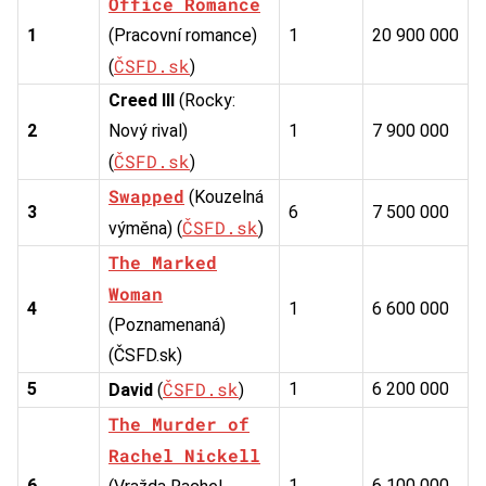
Office Romance
1
(Pracovní romance)
1
20 900 000
ČSFD.sk
(
)
Creed III
(Rocky:
2
Nový rival)
1
7 900 000
ČSFD.sk
(
)
Swapped
(Kouzelná
3
6
7 500 000
ČSFD.sk
výměna) (
)
The Marked
Woman
4
1
6 600 000
(Poznamenaná)
(ČSFD.sk)
ČSFD.sk
5
1
6 200 000
David
(
)
The Murder of
Rachel Nickell
6
1
6 100 000