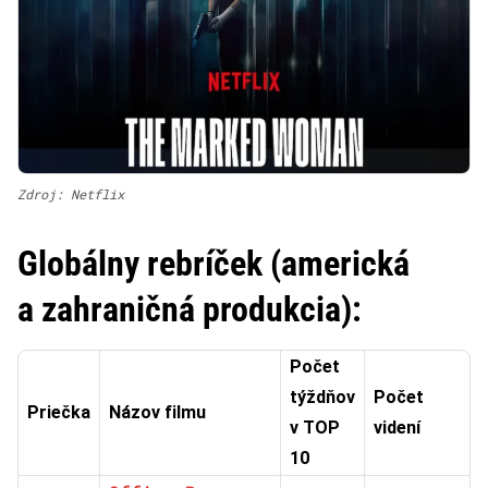
Zdroj: Netflix
Globálny rebríček (americká
a zahraničná produkcia):
Počet
týždňov
Počet
Priečka
Názov filmu
v TOP
videní
10