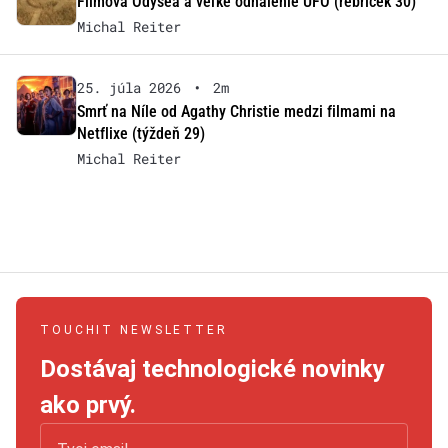
Filmová Odysea a veľké odhalenie UFO (rebríček 30)
Michal Reiter
25. júla 2026
•
2m
Smrť na Níle od Agathy Christie medzi filmami na
Netflixe (týždeň 29)
Michal Reiter
TOUCHIT NEWSLETTER
Dostávaj technologické novinky
ako prvý.