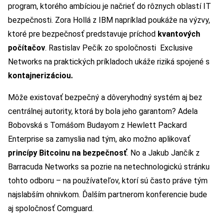
program, ktorého ambíciou je načrieť do rôznych oblastí IT
bezpečnosti. Zora Hollá z IBM napríklad poukáže na výzvy,
ktoré pre bezpečnosť predstavuje príchod
kvantových
počítačov
. Rastislav Pečík zo spoločnosti Exclusive
Networks na praktických príkladoch ukáže riziká spojené s
kontajnerizáciou.
Môže existovať bezpečný a dôveryhodný systém aj bez
centrálnej autority, ktorá by bola jeho garantom? Adela
Bobovská s Tomášom Budayom z Hewlett Packard
Enterprise sa zamyslia nad tým, ako možno aplikovať
princípy Bitcoinu na bezpečnosť
. No a Jakub Jančík z
Barracuda Networks sa pozrie na netechnologickú stránku
tohto odboru – na používateľov, ktorí sú často práve tým
najslabším ohnivkom. Ďalším partnerom konferencie bude
aj spoločnosť Comguard.