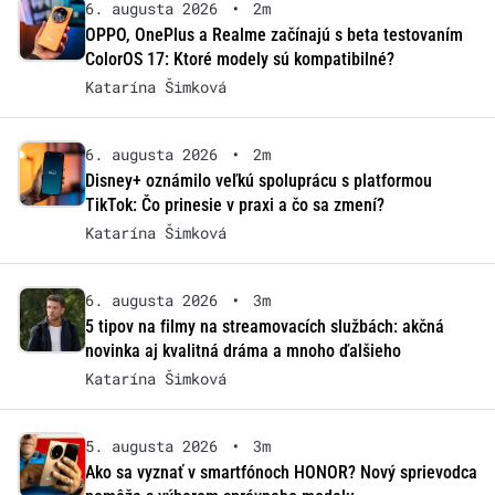
6. augusta 2026
•
2m
OPPO, OnePlus a Realme začínajú s beta testovaním
ColorOS 17: Ktoré modely sú kompatibilné?
Katarína Šimková
6. augusta 2026
•
2m
Disney+ oznámilo veľkú spoluprácu s platformou
TikTok: Čo prinesie v praxi a čo sa zmení?
Katarína Šimková
6. augusta 2026
•
3m
5 tipov na filmy na streamovacích službách: akčná
novinka aj kvalitná dráma a mnoho ďalšieho
Katarína Šimková
5. augusta 2026
•
3m
Ako sa vyznať v smartfónoch HONOR? Nový sprievodca