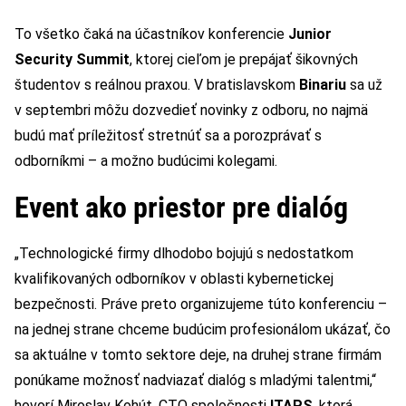
To všetko čaká na účastníkov konferencie
Junior
Security Summit
, ktorej cieľom je prepájať šikovných
študentov s reálnou praxou. V bratislavskom
Binariu
sa už
v septembri môžu dozvedieť novinky z odboru, no najmä
budú mať príležitosť stretnúť sa a porozprávať s
odborníkmi – a možno budúcimi kolegami.
Event ako priestor pre dialóg
„Technologické firmy dlhodobo bojujú s nedostatkom
kvalifikovaných odborníkov v oblasti kybernetickej
bezpečnosti. Práve preto organizujeme túto konferenciu –
na jednej strane chceme budúcim profesionálom ukázať, čo
sa aktuálne v tomto sektore deje, na druhej strane firmám
ponúkame možnosť nadviazať dialóg s mladými talentmi,“
hovorí Miroslav Kohút, CTO spoločnosti
ITAPS
, ktorá