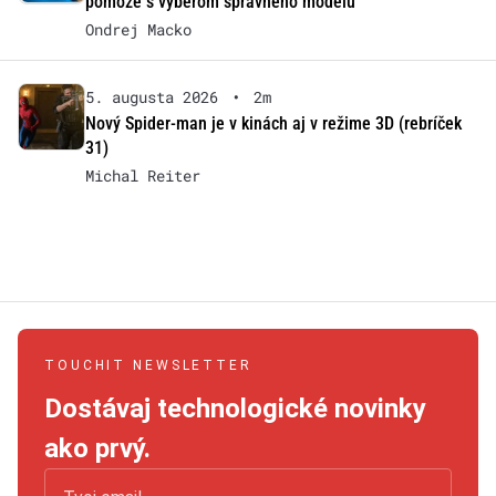
pomôže s výberom správneho modelu
Ondrej Macko
5. augusta 2026
•
2m
Nový Spider-man je v kinách aj v režime 3D (rebríček
31)
Michal Reiter
TOUCHIT NEWSLETTER
Dostávaj technologické novinky
ako prvý.