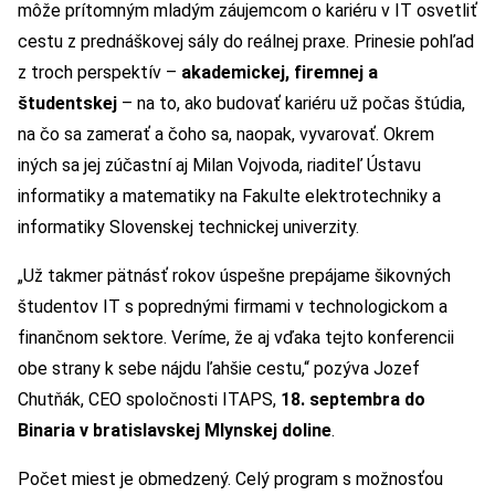
môže prítomným mladým záujemcom o kariéru v IT osvetliť
cestu z prednáškovej sály do reálnej praxe. Prinesie pohľad
z troch perspektív –
akademickej, firemnej a
študentskej
– na to, ako budovať kariéru už počas štúdia,
na čo sa zamerať a čoho sa, naopak, vyvarovať. Okrem
iných sa jej zúčastní aj Milan Vojvoda, riaditeľ Ústavu
informatiky a matematiky na Fakulte elektrotechniky a
informatiky Slovenskej technickej univerzity.
„Už takmer pätnásť rokov úspešne prepájame šikovných
študentov IT s poprednými firmami v technologickom a
finančnom sektore. Veríme, že aj vďaka tejto konferencii
obe strany k sebe nájdu ľahšie cestu,“ pozýva Jozef
Chutňák, CEO spoločnosti ITAPS,
18. septembra do
Binaria v bratislavskej Mlynskej doline
.
Počet miest je obmedzený. Celý program s možnosťou