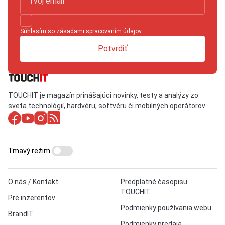
Súhlasím so
zásadami spracovaním údajov
.
Potvrdiť
TOUCHIT je magazín prinášajúci novinky, testy a analýzy zo
sveta technológií, hardvéru, softvéru či mobilných operátorov.
Tmavý režim
O nás / Kontakt
Predplatné časopisu
TOUCHIT
Pre inzerentov
Podmienky používania webu
BrandIT
Podmienky predaja