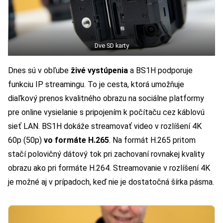
Dve SD karty
Dnes sú v obľube
živé vystúpenia
a BS1H podporuje
funkciu IP streamingu. To je cesta, ktorá umožňuje
diaľkový prenos kvalitného obrazu na sociálne platformy
pre online vysielanie s pripojením k počítaču cez káblovú
sieť LAN. BS1H dokáže streamovať video v rozlíšení 4K
60p (50p)
vo formáte H.265
. Na formát H.265 pritom
stačí polovičný dátový tok pri zachovaní rovnakej kvality
obrazu ako pri formáte H.264. Streamovanie v rozlíšení 4K
je možné aj v prípadoch, keď nie je dostatočná šírka pásma.