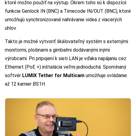
ktoré možno použiť na výstup. Okrem toho sú k dispozícii
funkcie Genlock IN (BNC) a Timecode IN/OUT (BNC), ktoré
umožňujú synchronizované nahrávanie videa z viacerých
uhlov.
Takto je možné vytvoriť škálovateľný systém s externými
monitormi, plošinami a gimbalmi dodávanými inými
výrobcami. Pri pripojení k sieti LAN je vďaka napájaniu cez
Ethernet (PoE +) inštalácia veľmi jednoduchá. Spomínaný
softvér
LUMIX Tether for Multicam
umožňuje ovládanie
až 12 kamier BS1H.