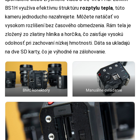
BS1H využíva efektívnu štruktúru
rozptylu tepla
, túto
kameru jednoducho nazahrejete. Môžete natáčať vo
vysokom rozlíšení bez časového obmedzenia. Rám tela je
zložený zo zliatiny hliníka a horčíka, čo zaisťuje vysokú
odolnosť pri zachovaní nízkej hmotnosti. Dáta sa ukladajú
na dve SD karty, čo je výhodné na zálohovanie.
BMC konektory
Manuálne ovládanie