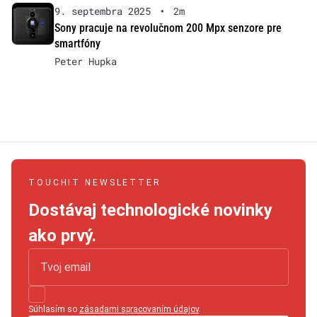
9. septembra 2025
•
2m
Sony pracuje na revolučnom 200 Mpx senzore pre
smartfóny
Peter Hupka
TOUCHIT NEWSLETTER
Dostávaj technologické novinky
ako prvý.
Súhlasím so
zásadami spracovaním údajov
.