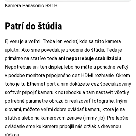
Kamera Panasonic BS1H
Patrí do štúdia
Ej veru je a veľmi. Treba len vedieť, kde sa táto kamera
uplatní. Ako sme povedali, je zrodená do štúdia. Teda je
primárne na statíve teda
ani nepotrebuje stabilizáciu
.
Nepotrebuje ani ten displej, lebo ho máte a poriadne veľký
v podobe monitora pripojeného cez HDMI rozhranie. Okrem
toho je tu Ethernet port a ním dokážete cez špecializovaný
softvér pripojiť kameru k notebooku a tam nastaviť všetky
potrebné parametre obrazu či realizovať fotografie. Inými
slovami, môžete veľmi dobre ovládať kameru, ktorá je na
statíve alebo na kamerovom žeriave (jimmy-jib). Pre lepšie
ovládanie sme ku kamere pripojili náš držiak s drevenou
rúčkou.