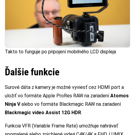
Takto to funguje po pripojení mobilného LCD displeja
Ďalšie funkcie
Surové dáta z kamery je možné vyviesť cez HDMI port a
uložiť vo formáte Apple ProRes RAW na zariadení
Atomos
Ninja V
alebo vo formáte Blackmagic RAW na zariadení
Blackmagic video Assist 12G HDR
.
Funkcia VFR (Variable Frame Rate) umožňuje nahrávať
spomalené alebo zrýchlené videá C4K/4K a FHD. LUMIX