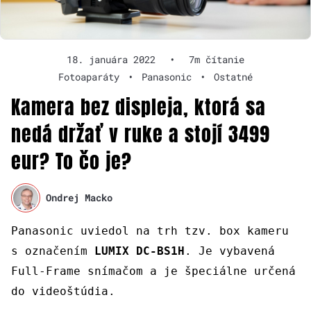
18. januára 2022
•
7m čítanie
Fotoaparáty
•
Panasonic
•
Ostatné
Kamera bez displeja, ktorá sa
nedá držať v ruke a stojí 3499
eur? To čo je?
Ondrej Macko
Panasonic uviedol na trh tzv. box kameru
s označením
LUMIX DC-BS1H
. Je vybavená
Full-Frame snímačom a je špeciálne určená
do videoštúdia.