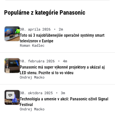
Populárne z kategórie Panasonic
30. apríla 2026
•
2m
Toto sú 3 najobľúbenejšie operačné systémy smart
televízorov v Európe
Roman Kadlec
10. februára 2026
•
4m
Panasonic má super výkonné projektory a ukázal aj
LED stenu. Pozrite si to vo videu
Ondrej Macko
30. októbra 2025
•
3m
Technológia a umenie v akcii: Panasonic oživil Signal
Festival
Ondrej Macko