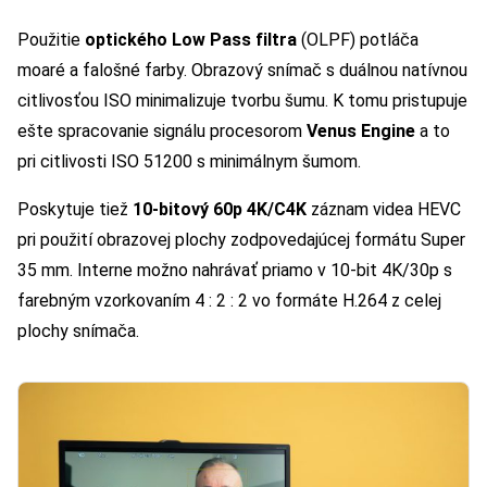
Použitie
optického Low Pass filtra
(OLPF) potláča
moaré a falošné farby. Obrazový snímač s duálnou natívnou
citlivosťou ISO minimalizuje tvorbu šumu. K tomu pristupuje
ešte spracovanie signálu procesorom
Venus Engine
a to
pri citlivosti ISO 51200 s minimálnym šumom.
Poskytuje tiež
10-bitový 60p 4K/C4K
záznam videa HEVC
pri použití obrazovej plochy zodpovedajúcej formátu Super
35 mm. Interne možno nahrávať priamo v 10-bit 4K/30p s
farebným vzorkovaním 4 : 2 : 2 vo formáte H.264 z celej
plochy snímača.