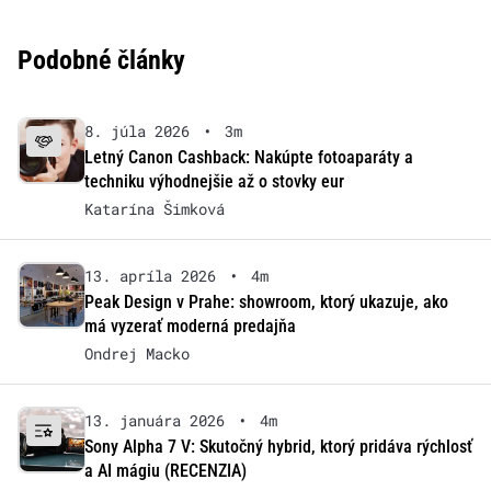
Podobné články
8. júla 2026
•
3m
Letný Canon Cashback: Nakúpte fotoaparáty a
techniku výhodnejšie až o stovky eur
Katarína Šimková
13. apríla 2026
•
4m
Peak Design v Prahe: showroom, ktorý ukazuje, ako
má vyzerať moderná predajňa
Ondrej Macko
13. januára 2026
•
4m
Sony Alpha 7 V: Skutočný hybrid, ktorý pridáva rýchlosť
a AI mágiu (RECENZIA)