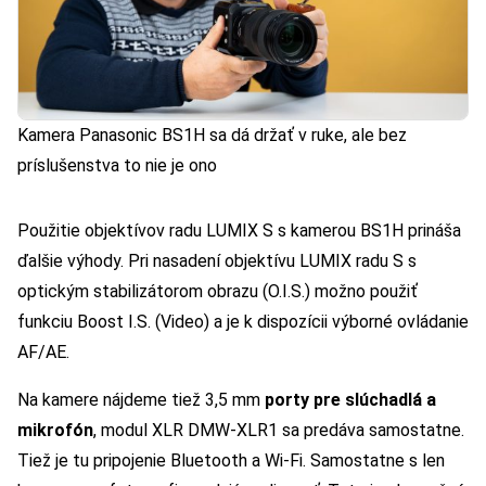
Kamera Panasonic BS1H sa dá držať v ruke, ale bez
príslušenstva to nie je ono
Použitie objektívov radu LUMIX S s kamerou BS1H prináša
ďalšie výhody. Pri nasadení objektívu LUMIX radu S s
optickým stabilizátorom obrazu (O.I.S.) možno použiť
funkciu Boost I.S. (Video) a je k dispozícii výborné ovládanie
AF/AE.
Na kamere nájdeme tiež 3,5 mm
porty pre slúchadlá a
mikrofón
, modul XLR DMW-XLR1 sa predáva samostatne.
Tiež je tu pripojenie Bluetooth a Wi-Fi. Samostatne s len