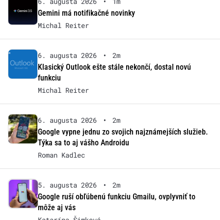
6. augusta 2026
•
1m
Gemini má notifikačné novinky
Michal Reiter
6. augusta 2026
•
2m
Klasický Outlook ešte stále nekončí, dostal novú
funkciu
Michal Reiter
6. augusta 2026
•
2m
Google vypne jednu zo svojich najznámejších služieb.
Týka sa to aj vášho Androidu
Roman Kadlec
5. augusta 2026
•
2m
Google ruší obľúbenú funkciu Gmailu, ovplyvniť to
môže aj vás
Katarína Šimková