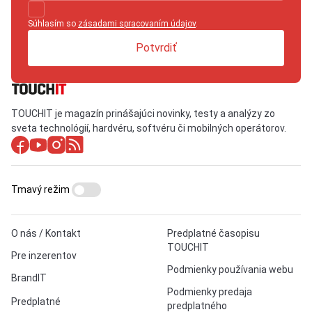
Súhlasím so
zásadami spracovaním údajov
.
Potvrdiť
TOUCHIT je magazín prinášajúci novinky, testy a analýzy zo
sveta technológií, hardvéru, softvéru či mobilných operátorov.
Tmavý režim
O nás / Kontakt
Predplatné časopisu
TOUCHIT
Pre inzerentov
Podmienky používania webu
BrandIT
Podmienky predaja
Predplatné
predplatného