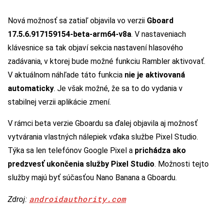
Nová možnosť sa zatiaľ objavila vo verzii
Gboard
17.5.6.917159154-beta-arm64-v8a
. V nastaveniach
klávesnice sa tak objaví sekcia nastavení hlasového
zadávania, v ktorej bude možné funkciu Rambler aktivovať.
V aktuálnom náhľade táto funkcia
nie je aktivovaná
automaticky
. Je však možné, že sa to do vydania v
stabilnej verzii aplikácie zmení.
V rámci beta verzie Gboardu sa ďalej objavila aj možnosť
vytvárania vlastných nálepiek vďaka službe Pixel Studio.
Týka sa len telefónov Google Pixel a
prichádza ako
predzvesť ukončenia služby Pixel Studio
. Možnosti tejto
služby majú byť súčasťou Nano Banana a Gboardu.
androidauthority.com
Zdroj: