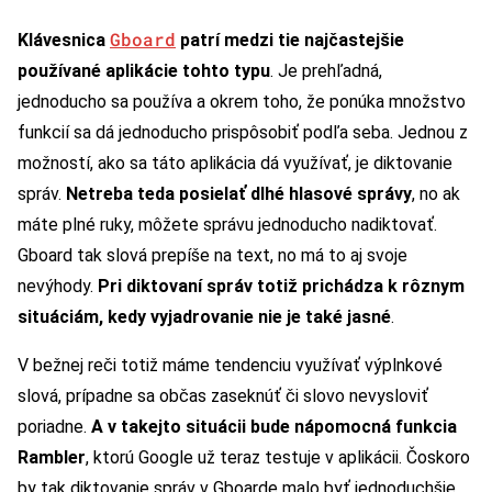
Gboard
Klávesnica
patrí medzi tie najčastejšie
používané aplikácie tohto typu
. Je prehľadná,
jednoducho sa používa a okrem toho, že ponúka množstvo
funkcií sa dá jednoducho prispôsobiť podľa seba. Jednou z
možností, ako sa táto aplikácia dá využívať, je diktovanie
správ.
Netreba teda posielať dlhé hlasové správy
, no ak
máte plné ruky, môžete správu jednoducho nadiktovať.
Gboard tak slová prepíše na text, no má to aj svoje
nevýhody.
Pri diktovaní správ totiž prichádza k rôznym
situáciám, kedy vyjadrovanie nie je také jasné
.
V bežnej reči totiž máme tendenciu využívať výplnkové
slová, prípadne sa občas zaseknúť či slovo nevysloviť
poriadne.
A v takejto situácii bude nápomocná funkcia
Rambler
, ktorú Google už teraz testuje v aplikácii. Čoskoro
by tak diktovanie správ v Gboarde malo byť jednoduchšie.