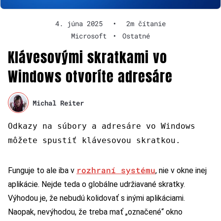
4. júna 2025
•
2m čítanie
Microsoft
•
Ostatné
Klávesovými skratkami vo
Windows otvoríte adresáre
Michal Reiter
Odkazy na súbory a adresáre vo Windows
môžete spustiť klávesovou skratkou.
rozhraní systému
Funguje to ale iba v
, nie v okne inej
aplikácie. Nejde teda o globálne udržiavané skratky.
Výhodou je, že nebudú kolidovať s inými aplikáciami.
Naopak, nevýhodou, že treba mať „označené“ okno