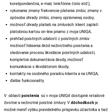
korešpondenčná, e-mail, telefónne číslo atď.);
vykonanie zmeny frekvencie platenia zmlúv, zmeny v
spôsobe úhrady zmlúv, zmeny oprávnenej osoby;
možnosť úhrady platieb na zmluvách: klient zaplatí
platobnou kartou on-line priamo z
moja UNIQA
;
prehľad poistných udalostí z poistných zmlúv:
možnosť hlásenia škôd neživotného poistenia a
sledovanie procesu likvidácie poistných udalostí,
kompletná dokumentácia škody, možnosť
komunikácie s likvidátorom škody;
kontakty na osobného poradcu klienta a na UNIQA;
ďalšie funkcionality.
V oblasti
poistenia
sú v
moja UNIQA
dostupné retailové
životné a neživotné poistné zmluvy. V
dôchodkoch
je
možné meniť výšku pravidelného príspevku účastníka a tiež