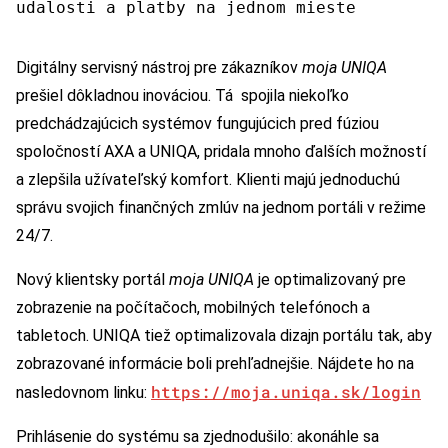
udalosti a platby na jednom mieste
Digitálny servisný nástroj pre zákazníkov
moja UNIQA
prešiel dôkladnou inováciou. Tá spojila niekoľko
predchádzajúcich systémov fungujúcich pred fúziou
spoločností AXA a UNIQA, pridala mnoho ďalších možností
a zlepšila užívateľský komfort. Klienti majú jednoduchú
správu svojich finančných zmlúv na jednom portáli v režime
24/7.
Nový klientsky portál
moja UNIQA
je optimalizovaný pre
zobrazenie na počítačoch, mobilných telefónoch a
tabletoch. UNIQA tiež optimalizovala dizajn portálu tak, aby
zobrazované informácie boli prehľadnejšie. Nájdete ho na
https://moja.uniqa.sk/login
nasledovnom linku:
Prihlásenie do systému sa zjednodušilo: akonáhle sa