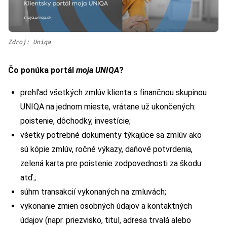
Zdroj: Uniqa
Čo ponúka portál
moja UNIQA
?
prehľad všetkých zmlúv klienta s finančnou skupinou
UNIQA na jednom mieste, vrátane už ukončených:
poistenie, dôchodky, investície;
všetky potrebné dokumenty týkajúce sa zmlúv ako
sú kópie zmlúv, ročné výkazy, daňové potvrdenia,
zelená karta pre poistenie zodpovednosti za škodu
atď.;
súhrn transakcií vykonaných na zmluvách;
vykonanie zmien osobných údajov a kontaktných
údajov (napr. priezvisko, titul, adresa trvalá alebo