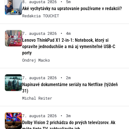
8. augusta 2026
•
5m
Aké vychytávky na upratovanie používame v redakcii?
Redakcia TOUCHIT
7. augusta 2026
•
4m
Lenovo ThinkPad X1 2-in-1: Notebook, ktorý si
opravíte jednoduchšie a má aj vymeniteľné USB-C
porty
Ondrej Macko
7. augusta 2026
•
2m
Napínavé dokumentárne seriály na Netflixe (týždeň
31)
Michal Reiter
7. augusta 2026
•
3m
Dolby Vision 2 prichádza do prvých televízorov. Ak
máte tieto TV, zaktualizujte ich