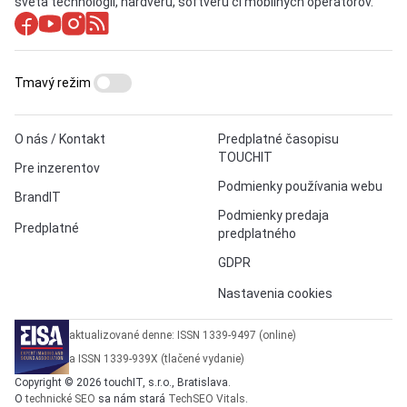
sveta technológií, hardvéru, softvéru či mobilných operátorov.
Tmavý režim
O nás / Kontakt
Predplatné časopisu
TOUCHIT
Pre inzerentov
Podmienky používania webu
BrandIT
Podmienky predaja
Predplatné
predplatného
GDPR
Nastavenia cookies
aktualizované denne: ISSN 1339-9497 (online)
a ISSN 1339-939X (tlačené vydanie)
Copyright © 2026 touchIT, s.r.o., Bratislava.
O
technické SEO
sa nám stará
TechSEO Vitals
.