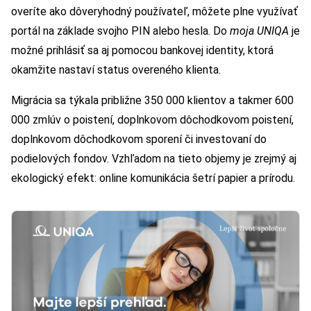
overíte ako dôveryhodný používateľ, môžete plne využívať
portál na základe svojho PIN alebo hesla. Do
moja UNIQA
je
možné prihlásiť sa aj pomocou bankovej identity, ktorá
okamžite nastaví status overeného klienta.
Migrácia sa týkala približne 350 000 klientov a takmer 600
000 zmlúv o poistení, doplnkovom dôchodkovom poistení,
doplnkovom dôchodkovom sporení či investovaní do
podielových fondov. Vzhľadom na tieto objemy je zrejmý aj
ekologický efekt: online komunikácia šetrí papier a prírodu.