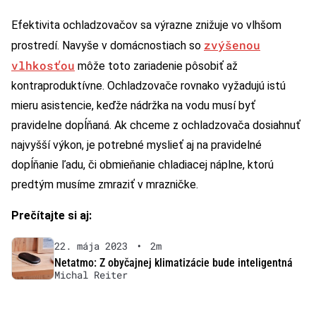
Efektivita ochladzovačov sa výrazne znižuje vo vlhšom
zvýšenou
prostredí. Navyše v domácnostiach so
vlhkosťou
môže toto zariadenie pôsobiť až
kontraproduktívne. Ochladzovače rovnako vyžadujú istú
mieru asistencie, keďže nádržka na vodu musí byť
pravidelne dopĺňaná. Ak chceme z ochladzovača dosiahnuť
najvyšší výkon, je potrebné myslieť aj na pravidelné
dopĺňanie ľadu, či obmieňanie chladiacej náplne, ktorú
predtým musíme zmraziť v mrazničke.
Prečítajte si aj:
22. mája 2023
•
2m
Netatmo: Z obyčajnej klimatizácie bude inteligentná
Michal Reiter