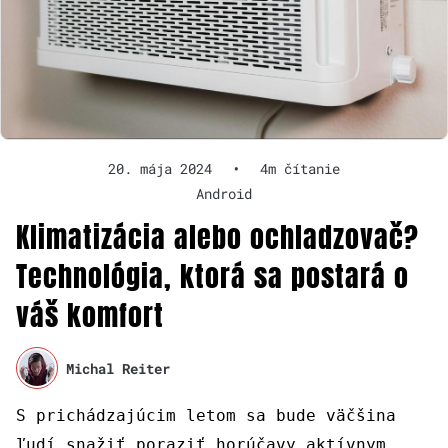
20. mája 2024
•
4m čítanie
Android
Klimatizácia alebo ochladzovač?
Technológia, ktorá sa postará o
váš komfort
Michal Reiter
S prichádzajúcim letom sa bude väčšina
ľudí snažiť poraziť horúčavy aktívnym