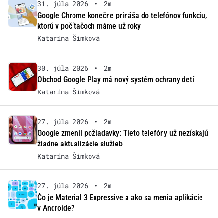
31. júla 2026
•
2m
Google Chrome konečne prináša do telefónov funkciu,
ktorú v počítačoch máme už roky
Katarína Šimková
30. júla 2026
•
2m
Obchod Google Play má nový systém ochrany detí
Katarína Šimková
27. júla 2026
•
2m
Google zmenil požiadavky: Tieto telefóny už nezískajú
žiadne aktualizácie služieb
Katarína Šimková
27. júla 2026
•
2m
Čo je Material 3 Expressive a ako sa menia aplikácie
v Androide?