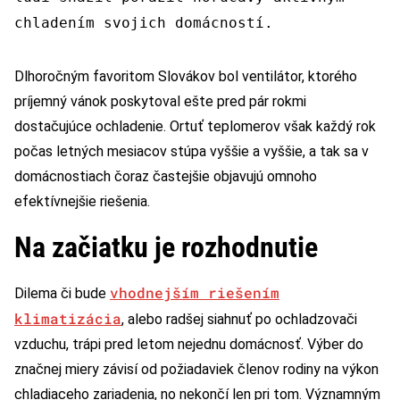
chladením svojich domácností.
Dlhoročným favoritom Slovákov bol ventilátor, ktorého
príjemný vánok poskytoval ešte pred pár rokmi
dostačujúce ochladenie. Ortuť teplomerov však každý rok
počas letných mesiacov stúpa vyššie a vyššie, a tak sa v
domácnostiach čoraz častejšie objavujú omnoho
efektívnejšie riešenia.
Na začiatku je rozhodnutie
vhodnejším riešením
Dilema či bude
klimatizácia
, alebo radšej siahnuť po ochladzovači
vzduchu, trápi pred letom nejednu domácnosť. Výber do
značnej miery závisí od požiadaviek členov rodiny na výkon
chladiaceho zariadenia, no nekončí len pri tom. Významným