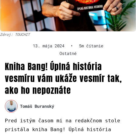
Zdroj: TOUCHIT
13. mája 2024
•
5m čítanie
Ostatné
Kniha Bang! Úplná história
vesmíru vám ukáže vesmír tak,
ako ho nepoznáte
Tomáš Buranský
Pred istým časom mi na redakčnom stole
pristála kniha Bang! Úplná história