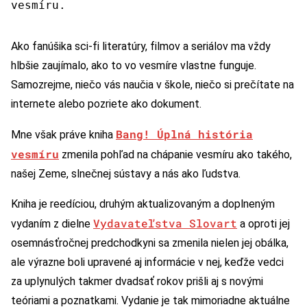
vesmíru.
Ako fanúšika sci-fi literatúry, filmov a seriálov ma vždy
hlbšie zaujímalo, ako to vo vesmíre vlastne funguje.
Samozrejme, niečo vás naučia v škole, niečo si prečítate na
internete alebo pozriete ako dokument.
Bang! Úplná história
Mne však práve kniha
vesmíru
zmenila pohľad na chápanie vesmíru ako takého,
našej Zeme, slnečnej sústavy a nás ako ľudstva.
Kniha je reedíciou, druhým aktualizovaným a doplneným
Vydavateľstva Slovart
vydaním z dielne
a oproti jej
osemnásťročnej predchodkyni sa zmenila nielen jej obálka,
ale výrazne boli upravené aj informácie v nej, keďže vedci
za uplynulých takmer dvadsať rokov prišli aj s novými
teóriami a poznatkami. Vydanie je tak mimoriadne aktuálne