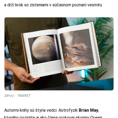
a drží krok so zisteniami v súčasnom poznaní vesmíru.
Zdroj: TOUCHIT
Autormi knihy sú štyria vedci. Astrofyzik
Brian May
,
ktorého poznáte aj ako člena rockovej skupiny Queen,