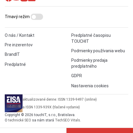
Tmavý režim
O nás / Kontakt
Predplatné časopisu
TOUCHIT
Pre inzerentov
Podmienky používania webu
BrandIT
Podmienky predaja
Predplatné
predplatného
GDPR
Nastavenia cookies
aktualizované denne: ISSN 1339-9497 (online)
a ISSN 1339-939X (tlačené vydanie)
Copyright © 2026 touchIT, s.r.o., Bratislava.
O
technické SEO
sa nám stará
TechSEO Vitals
.