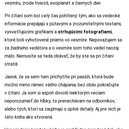
vesmíru, zrode hviezd, exoplanét a čiernych dier.
Pri čítaní som bol celý čas pohltený tým, ako sa vedecké
informácie prepájajú s pútavými a zrozumiteľnými textami,
vysvetľujúcimi grafikami a
strhujúcimi fotografiami
,
ktoré boli vyhotovené priamo vo vesmíre. Nepovažujem sa
za žiadneho vedátora a o vesmíre som toho vedel naozaj
málo. Nemusíte sa teda obávať, že by ste sa pri čítaní
stratili.
Jasné, že sa sem-tam prichytíte pri pasáži, ktorá bude
možno mimo rámec vášho chápania, bez obáv pokračujte
v čítaní. Ja som si aspoň dovolil niektorým veciam
neporozumieť do hĺbky, to prenechávam na odborníkov,
alebo tých, ktorí sa zaujímajú o úplné detaily. Aj pre nich je
táto kniha ako stvorená.