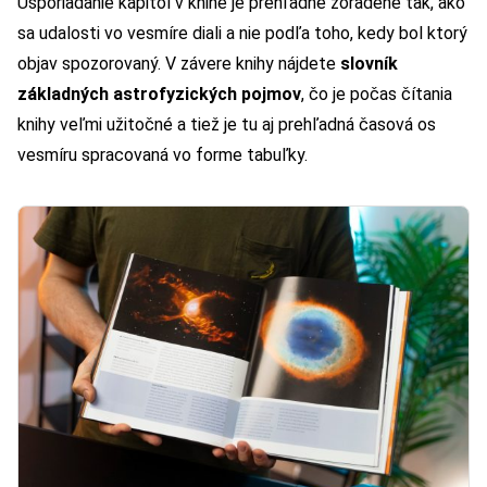
Usporiadanie kapitol v knihe je prehľadne zoradené tak, ako
sa udalosti vo vesmíre diali a nie podľa toho, kedy bol ktorý
objav spozorovaný. V závere knihy nájdete
slovník
základných astrofyzických pojmov
, čo je počas čítania
knihy veľmi užitočné a tiež je tu aj prehľadná časová os
vesmíru spracovaná vo forme tabuľky.