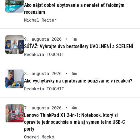
Ako nájsť dobré ubytovanie a nenaletieť falošným
recenziám
Michal Reiter
9. augusta 2026
•
1m
SÚŤAŽ: Vyhrajte dva bestsellery UVOĽNENÍ a SCELENÍ
Redakcia TOUCHIT
8. augusta 2026
•
5m
Aké vychytávky na upratovanie používame v redakcii?
Redakcia TOUCHIT
7. augusta 2026
•
4m
Lenovo ThinkPad X1 2-in-1: Notebook, ktorý si
opravíte jednoduchšie a má aj vymeniteľné USB-C
porty
Ondrej Macko