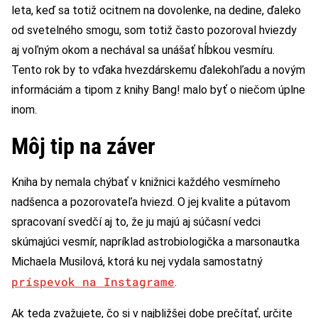
leta, keď sa totiž ocitnem na dovolenke, na dedine, ďaleko
od svetelného smogu, som totiž často pozoroval hviezdy
aj voľným okom a nechával sa unášať hĺbkou vesmíru.
Tento rok by to vďaka hvezdárskemu ďalekohľadu a novým
informáciám a tipom z knihy Bang! malo byť o niečom úplne
inom.
Môj tip na záver
Kniha by nemala chýbať v knižnici každého vesmírneho
nadšenca a pozorovateľa hviezd. O jej kvalite a pútavom
spracovaní svedčí aj to, že ju majú aj súčasní vedci
skúmajúci vesmír, napríklad astrobiologička a marsonautka
Michaela Musilová, ktorá ku nej vydala samostatný
príspevok na Instagrame
.
Ak teda zvažujete, čo si v najbližšej dobe prečítať, určite