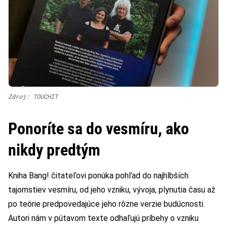
Zdroj: TOUCHIT
Ponoríte sa do vesmíru, ako
nikdy predtým
Kniha Bang! čitateľovi ponúka pohľad do najhlbších
tajomstiev vesmíru, od jeho vzniku, vývoja, plynutia času až
po teórie predpovedajúce jeho rôzne verzie budúcnosti.
Autori nám v pútavom texte odhaľujú príbehy o vzniku