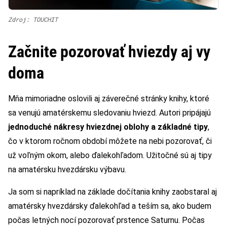
Zdroj: TOUCHIT
Začnite pozorovať hviezdy aj vy
doma
Mňa mimoriadne oslovili aj záverečné stránky knihy, ktoré
sa venujú amatérskemu sledovaniu hviezd. Autori pripájajú
jednoduché nákresy hviezdnej oblohy a základné tipy
,
čo v ktorom ročnom období môžete na nebi pozorovať, či
už voľným okom, alebo ďalekohľadom. Užitočné sú aj tipy
na amatérsku hvezdársku výbavu.
Ja som si napríklad na základe dočítania knihy zaobstaral aj
amatérsky hvezdársky ďalekohľad a teším sa, ako budem
počas letných nocí pozorovať prstence Saturnu. Počas