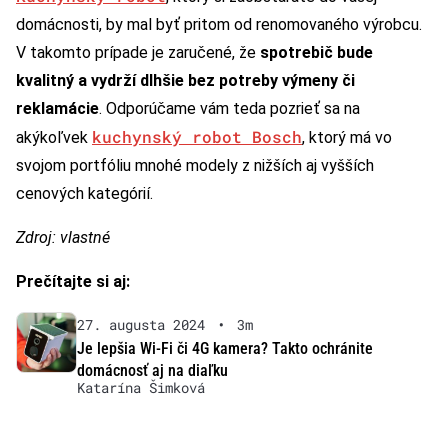
domácnosti, by mal byť pritom od renomovaného výrobcu.
V takomto prípade je zaručené, že
spotrebič bude
kvalitný a vydrží dlhšie bez potreby výmeny či
reklamácie
. Odporúčame vám teda pozrieť sa na
kuchynský robot Bosch
akýkoľvek
, ktorý má vo
svojom portfóliu mnohé modely z nižších aj vyšších
cenových kategórií.
Zdroj: vlastné
Prečítajte si aj:
27. augusta 2024
•
3m
Je lepšia Wi-Fi či 4G kamera? Takto ochránite
domácnosť aj na diaľku
Katarína Šimková