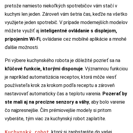
pretože namiesto niekoľkých spotrebičov vám stačí v
kuchyni len jeden. Zároveň vám šetria čas, keďže na všetko
využijete jeden spotrebič. V prípade modernejších modelov
môžete využiť aj
inteligentné ovládanie s displejom,
pripojením Wi-Fi
, ovládanie cez mobilné aplikácie a mnohé
ďalšie možnosti.
Pri výbere kuchynského robota je dôležité pozrieť sa na
kľúčové funkcie, ktorými disponuje
. Významnou funkciou
je napríklad automatizácia receptov, ktorá môže viesť
používateľa krok za krokom podľa receptu a zároveň
nastavovať automaticky čas a teplotu varenia.
Pozerať by
ste mali aj na precízne senzory a váhy
, aby bolo varenie
čo najpresnejšie. Čím prémiovejšie modely si pritom
vyberáte, tým viac za kuchynský robot zaplatíte.
Kuchynský robot
, ktorý si zaobstaráte do vašej