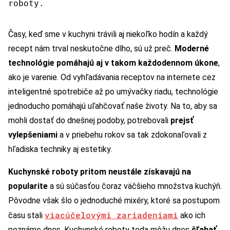
roboty.
Časy, keď sme v kuchyni trávili aj niekoľko hodín a každý
recept nám trval neskutočne dlho, sú už preč.
Moderné
technológie pomáhajú aj v takom každodennom úkone
,
ako je varenie. Od vyhľadávania receptov na internete cez
inteligentné spotrebiče až po umývačky riadu, technológie
jednoducho pomáhajú uľahčovať naše životy. Na to, aby sa
mohli dostať do dnešnej podoby, potrebovali
prejsť
vylepšeniami
a v priebehu rokov sa tak zdokonaľovali z
hľadiska techniky aj estetiky.
Kuchynské roboty pritom neustále získavajú na
popularite
a sú súčasťou čoraz väčšieho množstva kuchýň.
Pôvodne však šlo o jednoduché mixéry, ktoré sa postupom
viacúčelovými zariadeniami
času stali
ako ich
poznáme dnes. Kuchynské roboty teda môžu dnes
šľahať,