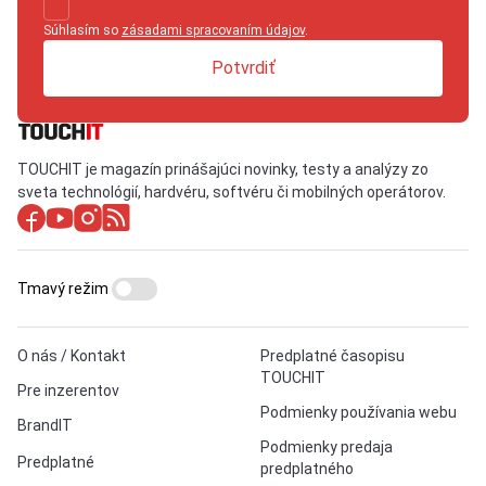
Súhlasím so
zásadami spracovaním údajov
.
Potvrdiť
TOUCHIT je magazín prinášajúci novinky, testy a analýzy zo
sveta technológií, hardvéru, softvéru či mobilných operátorov.
Tmavý režim
O nás / Kontakt
Predplatné časopisu
TOUCHIT
Pre inzerentov
Podmienky používania webu
BrandIT
Podmienky predaja
Predplatné
predplatného