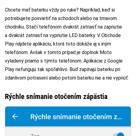
Chcete mať baterku vždy po ruke? Napríklad, keď si
potrebujete posvietiť na schodoch alebo na tmavom
chodníku. Stačí telefónom dvakrát zatriasť na zapnutie
a dvakrát zatriasť na vypnutie LED baterky. V Obchode
Play nájdete aplikáciu, ktorá toto dokáže aj s iným
telefónom. Avšak v tomto prípad je doplnok Moto
vyladený priamo s týmto telefónom. Aplikácie z Google
Play nefungujú tak spoľahlivo. Buď zapínajú baterku pri
zdanlivom potrasení alebo potom baterku nie a nie vypnúť.
Rýchle snímanie otočením zápästia