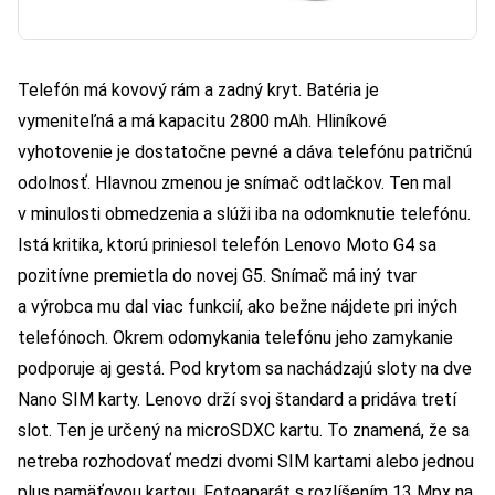
Telefón má kovový rám a zadný kryt. Batéria je
vymeniteľná a má kapacitu 2800 mAh. Hliníkové
vyhotovenie je dostatočne pevné a dáva telefónu patričnú
odolnosť. Hlavnou zmenou je snímač odtlačkov. Ten mal
v minulosti obmedzenia a slúži iba na odomknutie telefónu.
Istá kritika, ktorú priniesol telefón Lenovo Moto G4 sa
pozitívne premietla do novej G5. Snímač má iný tvar
a výrobca mu dal viac funkcií, ako bežne nájdete pri iných
telefónoch. Okrem odomykania telefónu jeho zamykanie
podporuje aj gestá. Pod krytom sa nachádzajú sloty na dve
Nano SIM karty. Lenovo drží svoj štandard a pridáva tretí
slot. Ten je určený na microSDXC kartu. To znamená, že sa
netreba rozhodovať medzi dvomi SIM kartami alebo jednou
plus pamäťovou kartou. Fotoaparát s rozlíšením 13 Mpx na