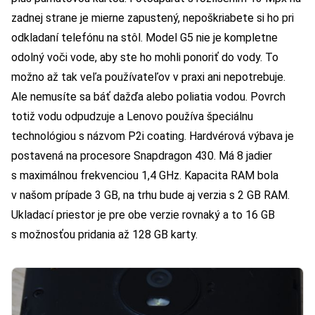
zadnej strane je mierne zapustený, nepoškriabete si ho pri
odkladaní telefónu na stôl. Model G5 nie je kompletne
odolný voči vode, aby ste ho mohli ponoriť do vody. To
možno až tak veľa používateľov v praxi ani nepotrebuje.
Ale nemusíte sa báť dažďa alebo poliatia vodou. Povrch
totiž vodu odpudzuje a Lenovo používa špeciálnu
technológiou s názvom P2i coating. Hardvérová výbava je
postavená na procesore Snapdragon 430. Má 8 jadier
s maximálnou frekvenciou 1,4 GHz. Kapacita RAM bola
v našom prípade 3 GB, na trhu bude aj verzia s 2 GB RAM.
Ukladací priestor je pre obe verzie rovnaký a to 16 GB
s možnosťou pridania až 128 GB karty.