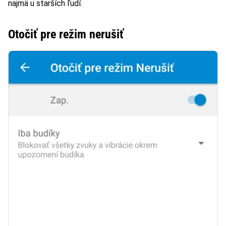
najmä u starších ľudí.
Otočiť pre režim nerušiť