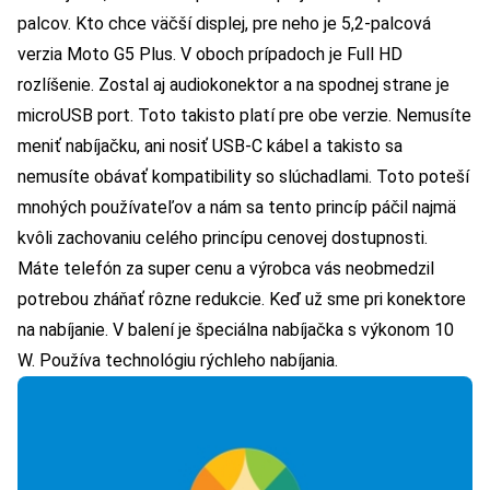
palcov. Kto chce väčší displej, pre neho je 5,2-palcová
verzia Moto G5 Plus. V oboch prípadoch je Full HD
rozlíšenie. Zostal aj audiokonektor a na spodnej strane je
microUSB port. Toto takisto platí pre obe verzie. Nemusíte
meniť nabíjačku, ani nosiť USB-C kábel a takisto sa
nemusíte obávať kompatibility so slúchadlami. Toto poteší
mnohých používateľov a nám sa tento princíp páčil najmä
kvôli zachovaniu celého princípu cenovej dostupnosti.
Máte telefón za super cenu a výrobca vás neobmedzil
potrebou zháňať rôzne redukcie. Keď už sme pri konektore
na nabíjanie. V balení je špeciálna nabíjačka s výkonom 10
W. Používa technológiu rýchleho nabíjania.