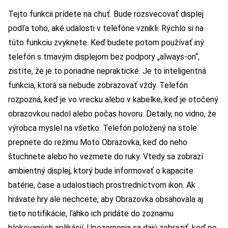
Tejto funkcii prídete na chuť. Bude rozsvecovať displej
podľa toho, aké udalosti v telefóne vznikli. Rýchlo si na
túto funkciu zvyknete. Keď budete potom používať iný
telefón s tmavým displejom bez podpory „always-on“,
zistíte, že je to poriadne nepraktické. Je to inteligentná
funkcia, ktorá sa nebude zobrazovať vždy. Telefón
rozpozná, keď je vo vrecku alebo v kabelke, keď je otočený
obrazovkou nadol alebo počas hovoru. Detaily, no vidno, že
výrobca myslel na všetko. Telefón položený na stole
prepnete do režimu Moto Obrazovka, keď do neho
štuchnete alebo ho vezmete do ruky. Vtedy sa zobrazí
ambientný displej, ktorý bude informovať o kapacite
batérie, čase a udalostiach prostredníctvom ikon. Ak
hrávate hry ale nechcete, aby Obrazovka obsahovala aj
tieto notifikácie, ľahko ich pridáte do zoznamu
blokovaných aplikácií. Upozornenia sa dajú zobraziť, keď po