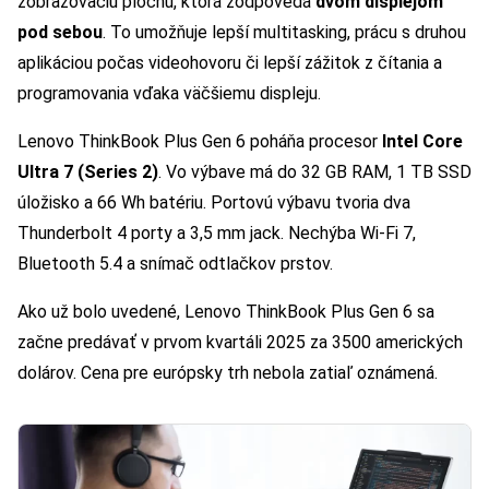
zobrazovaciu plochu, ktorá zodpovedá
dvom displejom
pod sebou
. To umožňuje lepší multitasking, prácu s druhou
aplikáciou počas videohovoru či lepší zážitok z čítania a
programovania vďaka väčšiemu displeju.
Lenovo ThinkBook Plus Gen 6 poháňa procesor
Intel Core
Ultra 7 (Series 2)
. Vo výbave má do 32 GB RAM, 1 TB SSD
úložisko a 66 Wh batériu. Portovú výbavu tvoria dva
Thunderbolt 4 porty a 3,5 mm jack. Nechýba Wi-Fi 7,
Bluetooth 5.4 a snímač odtlačkov prstov.
Ako už bolo uvedené, Lenovo ThinkBook Plus Gen 6 sa
začne predávať v prvom kvartáli 2025 za 3500 amerických
dolárov. Cena pre európsky trh nebola zatiaľ oznámená.