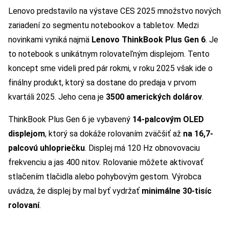
Lenovo predstavilo na výstave CES 2025 množstvo nových
zariadení zo segmentu notebookov a tabletov. Medzi
novinkami vyniká najmä
Lenovo ThinkBook Plus Gen 6
. Je
to notebook s unikátnym rolovateľným displejom. Tento
koncept sme videli pred pár rokmi, v roku 2025 však ide o
finálny produkt, ktorý sa dostane do predaja v prvom
kvartáli 2025. Jeho cena je
3500 amerických dolárov
.
ThinkBook Plus Gen 6 je vybavený
14-palcovým OLED
displejom
, ktorý sa dokáže rolovaním zväčšiť až
na 16,7-
palcovú uhlopriečku
. Displej má 120 Hz obnovovaciu
frekvenciu a jas 400 nitov. Rolovanie môžete aktivovať
stlačením tlačidla alebo pohybovým gestom. Výrobca
uvádza, že displej by mal byť vydržať
minimálne 30-tisíc
rolovaní
.