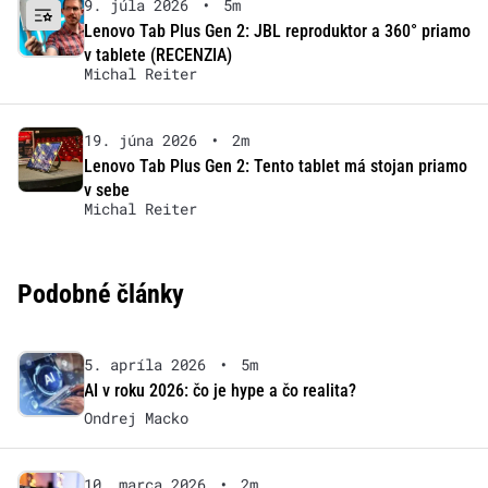
9. júla 2026
•
5m
Lenovo Tab Plus Gen 2: JBL reproduktor a 360° priamo
v tablete (RECENZIA)
Michal Reiter
19. júna 2026
•
2m
Lenovo Tab Plus Gen 2: Tento tablet má stojan priamo
v sebe
Michal Reiter
Podobné články
5. apríla 2026
•
5m
AI v roku 2026: čo je hype a čo realita?
Ondrej Macko
10. marca 2026
•
2m