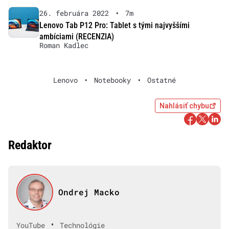
26. februára 2022
•
7m
Lenovo Tab P12 Pro: Tablet s tými najvyššími
ambíciami (RECENZIA)
Roman Kadlec
Lenovo
•
Notebooky
•
Ostatné
Nahlásiť chybu
Redaktor
Ondrej Macko
•
YouTube
Technológie