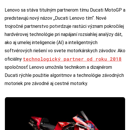
Lenovo sa stáva titulným partnerom tímu Ducati MotoGP a
predstavujú nový názov „Ducati Lenovo tím“. Nové
trojročné partnerstvo potvrdzuje rastúci význam pokročilej
hardvérovej technológie pri napájaní rozsiahlej analýzy dát,
ako aj umelej inteligencie (AI) a inteligentných
softvérových riešení vo svete motorkárskych závodov. Ako
technologický partner od roku 2018
oficiálny
spoločnosť Lenovo umožnila technikom a dizajnérom
Ducati rýchle použitie algoritmov a technológie závodných
motoriek pre závodné aj cestné motorky.