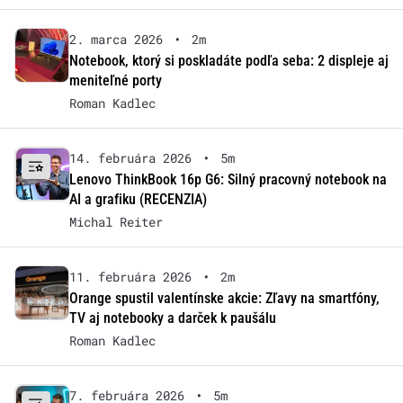
2. marca 2026
•
2m
Notebook, ktorý si poskladáte podľa seba: 2 displeje aj
meniteľné porty
Roman Kadlec
14. februára 2026
•
5m
Lenovo ThinkBook 16p G6: Silný pracovný notebook na
AI a grafiku (RECENZIA)
Michal Reiter
11. februára 2026
•
2m
Orange spustil valentínske akcie: Zľavy na smartfóny,
TV aj notebooky a darček k paušálu
Roman Kadlec
7. februára 2026
•
5m