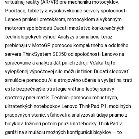
virtuálnej reality (AR/VR) pre mechaniku motocyklov.
Počítače, tablety a vysokovýkonné servery spoločnosti
Lenovo priniesli pretekárom, motocyklom a výkonným
motorom spoločnosti Ducati množstvo konkurenčných
technologických výhod. Analýzy a simulácie teraz
prebiehajú v MotoGP pomocou kompaktného a odolného
servera ThinkSystem SE350 od spoločnosti Lenovo na
spracovanie a analýzu dát pri ich zdroji. Vďaka tejto
vylepšenej výpočtovej sile môžu inžinieri Ducati sledovať
simulácie pomocou AI a strojového učenia a vyvíjať na trati
ešte bezpečnejšie stratégie vrátane lepšej správy
spotreby pneumatík. Technici pomocou robustných,
ultratenkých notebookov Lenovo ThinkPad P1, mobilných
pracovných staníc, sťahovali a analyzovali údaje priamo z
bicyklov. Inžinieri potom použili notebooky ThinkPad v
garáži na simuláciu možných konfigurácií bicyklov – to