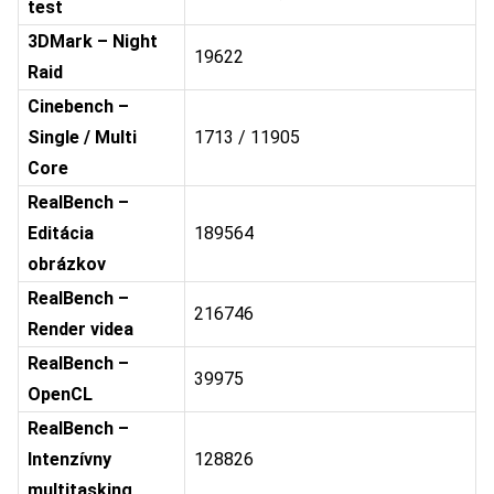
test
3DMark – Night
19622
Raid
Cinebench –
Single / Multi
1713 / 11905
Core
RealBench –
Editácia
189564
obrázkov
RealBench –
216746
Render videa
RealBench –
39975
OpenCL
RealBench –
Intenzívny
128826
multitasking