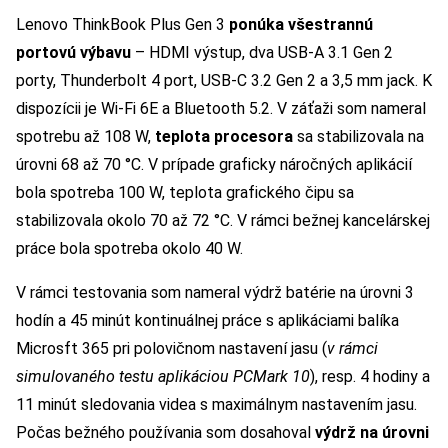
Lenovo ThinkBook Plus Gen 3
ponúka všestrannú
portovú výbavu
– HDMI výstup, dva USB-A 3.1 Gen 2
porty, Thunderbolt 4 port, USB-C 3.2 Gen 2 a 3,5 mm jack. K
dispozícii je Wi-Fi 6E a Bluetooth 5.2. V záťaži som nameral
spotrebu až 108 W,
teplota procesora
sa stabilizovala na
úrovni 68 až 70 °C. V prípade graficky náročných aplikácií
bola spotreba 100 W, teplota grafického čipu sa
stabilizovala okolo 70 až 72 °C. V rámci bežnej kancelárskej
práce bola spotreba okolo 40 W.
V rámci testovania som nameral výdrž batérie na úrovni 3
hodín a 45 minút kontinuálnej práce s aplikáciami balíka
Microsft 365 pri polovičnom nastavení jasu (
v rámci
simulovaného testu aplikáciou PCMark 10
), resp. 4 hodiny a
11 minút sledovania videa s maximálnym nastavením jasu.
Počas bežného používania som dosahoval
výdrž na úrovni