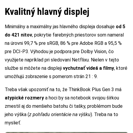
Kvalitný hlavný displej
Minimálny a maximálny jas hlavného displeja dosahuje
od 5
do 421 nitov
, pokrytie farebných priestorov som nameral
na úrovni 99,7 % pre sRGB, 86 % pre Adobe RGB a 95,5 %
pre DCI-P3. Výhodou je podpora pre Dolby Vision, čo
využijete napríklad pri sledovaní Netflixu. Nielen v tejto
službe si môžete na displeji
vychutnať videá a filmy
, ktoré
umožňujú zobrazenie s pomerom strán 21 : 9.
Treba však upozorniť na to, že ThinkBook Plus Gen 3 má
atypické rozmery
a hoci by sa notebook svojou šírkou
zmestil aj do menšieho batohu či tašky, problémom bude
jeho výška (
z pohľadu orientácie na výšku
). Treba na to
myslieť.