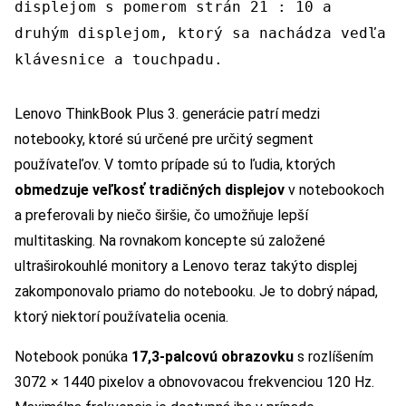
displejom s pomerom strán 21 : 10 a
druhým displejom, ktorý sa nachádza vedľa
klávesnice a touchpadu.
Lenovo ThinkBook Plus 3. generácie patrí medzi
notebooky, ktoré sú určené pre určitý segment
používateľov. V tomto prípade sú to ľudia, ktorých
obmedzuje veľkosť tradičných displejov
v notebookoch
a preferovali by niečo širšie, čo umožňuje lepší
multitasking. Na rovnakom koncepte sú založené
ultraširokouhlé monitory a Lenovo teraz takýto displej
zakomponovalo priamo do notebooku. Je to dobrý nápad,
ktorý niektorí používatelia ocenia.
Notebook ponúka
17,3-palcovú obrazovku
s rozlíšením
3072 × 1440 pixelov a obnovovacou frekvenciou 120 Hz.