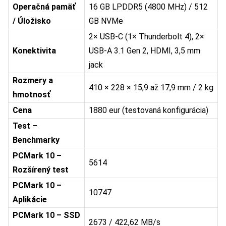
Operačná pamäť
16 GB LPDDR5 (4800 MHz) / 512
/ Úložisko
GB NVMe
2× USB-C (1× Thunderbolt 4), 2×
Konektivita
USB-A 3.1 Gen 2, HDMI, 3,5 mm
jack
Rozmery a
410 × 228 × 15,9 až 17,9 mm / 2 kg
hmotnosť
Cena
1880 eur (testovaná konfigurácia)
Test –
Benchmarky
PCMark 10 –
5614
Rozšírený test
PCMark 10 –
10747
Aplikácie
PCMark 10 – SSD
2673 / 422,62 MB/s