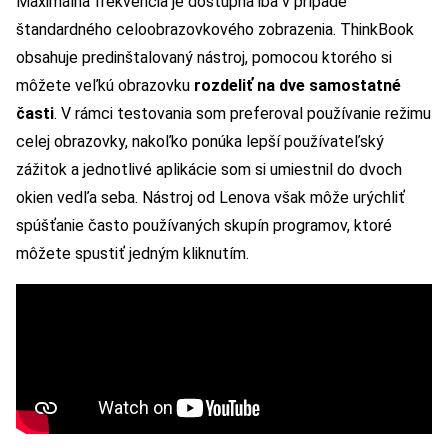
Maximálna frekvencia je dostupná iba v prípade
štandardného celoobrazovkového zobrazenia. ThinkBook
obsahuje predinštalovaný nástroj, pomocou ktorého si
môžete veľkú obrazovku
rozdeliť na dve samostatné
časti
. V rámci testovania som preferoval používanie režimu
celej obrazovky, nakoľko ponúka lepší používateľský
zážitok a jednotlivé aplikácie som si umiestnil do dvoch
okien vedľa seba. Nástroj od Lenova však môže urýchliť
spúšťanie často používaných skupín programov, ktoré
môžete spustiť jedným kliknutím.