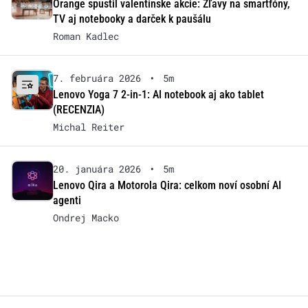
Orange spustil valentínske akcie: Zľavy na smartfóny,
TV aj notebooky a darček k paušálu
Roman Kadlec
7. februára 2026
•
5m
Lenovo Yoga 7 2-in-1: AI notebook aj ako tablet
(RECENZIA)
Michal Reiter
20. januára 2026
•
5m
Lenovo Qira a Motorola Qira: celkom noví osobní AI
agenti
Ondrej Macko