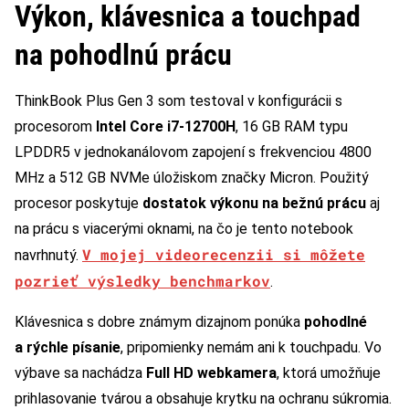
Výkon, klávesnica a touchpad
na pohodlnú prácu
ThinkBook Plus Gen 3 som testoval v konfigurácii s
procesorom
Intel Core i7-12700H
, 16 GB RAM typu
LPDDR5 v jednokanálovom zapojení s frekvenciou 4800
MHz a 512 GB NVMe úložiskom značky Micron. Použitý
procesor poskytuje
dostatok výkonu na bežnú prácu
aj
na prácu s viacerými oknami, na čo je tento notebook
V mojej videorecenzii si môžete
navrhnutý.
pozrieť výsledky benchmarkov
.
Klávesnica s dobre známym dizajnom ponúka
pohodlné
a rýchle písanie
, pripomienky nemám ani k touchpadu. Vo
výbave sa nachádza
Full HD webkamera
, ktorá umožňuje
prihlasovanie tvárou a obsahuje krytku na ochranu súkromia.