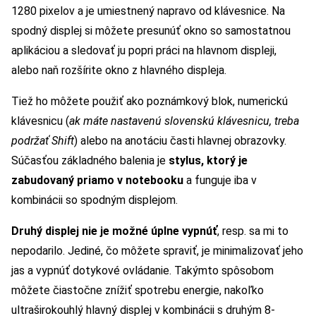
1280 pixelov a je umiestnený napravo od klávesnice. Na
spodný displej si môžete presunúť okno so samostatnou
aplikáciou a sledovať ju popri práci na hlavnom displeji,
alebo naň rozšírite okno z hlavného displeja.
Tiež ho môžete použiť ako poznámkový blok, numerickú
klávesnicu (
ak máte nastavenú slovenskú klávesnicu, treba
podržať Shift
) alebo na anotáciu časti hlavnej obrazovky.
Súčasťou základného balenia je
stylus, ktorý je
zabudovaný priamo v notebooku
a funguje iba v
kombinácii so spodným displejom.
Druhý displej nie je možné úplne vypnúť
, resp. sa mi to
nepodarilo. Jediné, čo môžete spraviť, je minimalizovať jeho
jas a vypnúť dotykové ovládanie. Takýmto spôsobom
môžete čiastočne znížiť spotrebu energie, nakoľko
ultraširokouhlý hlavný displej v kombinácii s druhým 8-