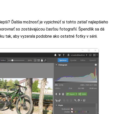
epší? Ďalšia možnosť je vypichnúť si tohto zatiaľ najlepšieho
porovnať so zostávajúcou časťou fotografií. Špendlík sa dá
ku tak, aby vyzerala podobne ako ostatné fotky v sérii.