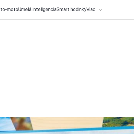
uto-moto
Umelá inteligencia
Smart hodinky
Viac
HLO BY VÁS ZAUJÍMAŤ
lačové správy
26. júla 2026
•
5m
Ako zálohovať smar
ADÁVANIA
nezabudnite
Zadajte frázu pre vyhľadanie
Michal Reiter