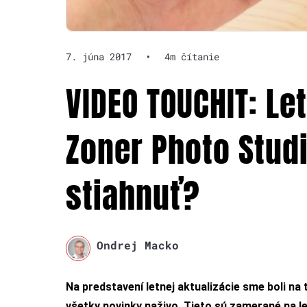
7. júna 2017
•
4m čítanie
VIDEO TOUCHIT: Le
Zoner Photo Studio
stiahnuť?
Ondrej Macko
Na predstavení letnej aktualizácie sme boli na 
všetky novinky naživo. Tieto sú zamerané na le