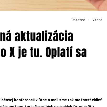
Ostatné
•
Videá
tná aktualizácia
 X je tu. Oplatí sa
tlačovej konferencii v Brne a mali sme tak možnosť vidieť
pšie možnosti pri výbere tých najlepších fotografií z