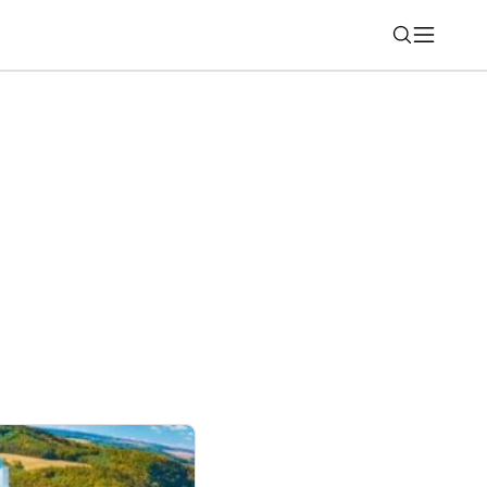
Nájsť
tfón s Androidom? Na tieto dáta