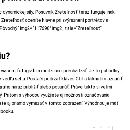
dynamickej sily. Posuvník Zreteľnosť teraz funguje inak,
y. Zreteľnosť oceníte hlavne pri zvýraznení portrétov a
“Pôvodný“ img2=“117698″ img2_title=“Zreteľnosť“
iu?
iacero fotografií a medzi nimi prechádzať. Je to pohodlný
edľa seba. Postačí podržať kláves Ctrl a kliknutím označiť
ie naraz priblížiť alebo posunúť. Práve takto si veľmi
ý. Pritom s výhodou využijete aj možnosti označovania
žete aj priamo vymazať v tomto zobrazení. Výhodnou je mať
ebooku.