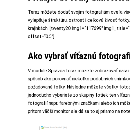
Teraz môžete dodať svojim fotografiám oveľa viac 
vylepšuje štruktúru, ostrosť i celkovú živosť fotk
krajinkách. [twenty20 img1=“117699″ img1_title=
offset=“0.5″]
Ako vybrať víťaznú fotograf
V module Správca teraz môžete zobrazovať naraz v
spôsob ako porovnať niekoľko podobných snímkov v
požadované fotky. Následne môžete všetky fotograf
jednoducho vyberiete zo skupiny fotiek ten víťazn
fotografií napr. farebnými značkami alebo ich mô
pritom väčší monitor ale dá sa to aj priamo na not