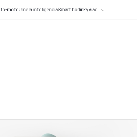
uto-moto
Umelá inteligencia
Smart hodinky
Viac
HLO BY VÁS ZAUJÍMAŤ
lačové správy
2. augusta 2026
•
2m
ADÁVANIA
Čo sa skrýva za la
Katarína Šimková
Zadajte frázu pre vyhľadanie