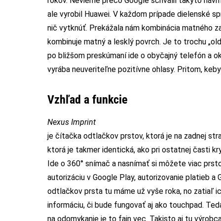
rokov. Nevieme prečo Google schválil takýto návr
ale vyrobil Huawei. V každom prípade dielenské 
nič vytknúť. Prekážala nám kombinácia matného za
kombinuje matný a lesklý povrch. Je to trochu „old-
po bližšom preskúmaní ide o obyčajný telefón a o
vyrába neuveriteľne pozitívne ohlasy. Pritom, keby n
Vzhľad a funkcie
Nexus Imprint
je čítačka odtlačkov prstov, ktorá je na zadnej s
ktorá je takmer identická, ako pri ostatnej časti 
Ide o 360° snímač a nasnímať si môžete viac prstov
autorizáciu v Google Play, autorizovanie platieb a
odtlačkov prsta tu máme už vyše roka, no zatiaľ ic
informáciu, či bude fungovať aj ako touchpad. Ted
na odomykanie je to fajn vec. Takisto aj tu výrob