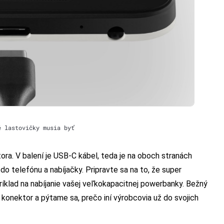
é lastovičky musia byť
ra. V balení je USB-C kábel, teda je na oboch stranách
do telefónu a nabíjačky. Pripravte sa na to, že super
íklad na nabíjanie vašej veľkokapacitnej powerbanky. Bežný
ý konektor a pýtame sa, prečo iní výrobcovia už do svojich