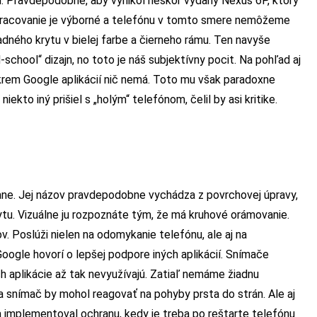
h. Pravdepodobne, aby vynikol neskôr vydaný Nexus 6P, ktorý
spracovanie je výborné a telefónu v tomto smere nemôžeme
dného krytu v bielej farbe a čierneho rámu. Ten navyše
school“ dizajn, no toto je náš subjektívny pocit. Na pohľad aj
krem Google aplikácií nič nemá. Toto mu však paradoxne
iekto iný prišiel s „holým“ telefónom, čelil by asi kritike.
trane. Jej názov pravdepodobne vychádza z povrchovej úpravy,
krytu. Vizuálne ju rozpoznáte tým, že má kruhové orámovanie.
. Poslúži nielen na odomykanie telefónu, ale aj na
 Google hovorí o lepšej podpore iných aplikácií. Snímače
h aplikácie až tak nevyužívajú. Zatiaľ nemáme žiadnu
a snímač by mohol reagovať na pohyby prsta do strán. Ale aj
ca implementoval ochranu, kedy je treba po reštarte telefónu