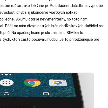
tne reštart ako taký nie je. Po stlačení tlačidla na vypnutie
súvislosti chýba aj ukončenie všetkých aplikácií
 po jednej. Akumulátor je nevymeniteľný, no toto nám
. Páčil sa nám dizajn ostrých hrán obdĺžnikových tlačidiel na
upné. Na opačnej hrane je slot na nano SIM kartu.
 tých, ktorí často počúvajú hudbu. Je to prirodzenejšie pre