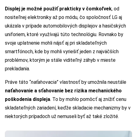
Displej je možné použiť prakticky v čomkoľvek
, od
nositeľnej elektroniky až po módu, čo spoločnosť LG aj
ukázala v prípade automobilových displejov a hasičských
uniforiem, ktoré využívajú túto technológiu. Rovnako by
svoje uplatnenie mohli nájsť aj pri skladateľných
smartfónoch, kde by mohli vyriešiť jeden z najväčších
problémov, ktorým je stále viditeľný záhyb v mieste
prekladania.
Práve táto “
naťahovacia
” vlastnosť by umožnila neustále
naťahovanie a sťahovanie bez rizika mechanického
poškodenia displeja
. To by mohlo pomôcť aj znížiť cenu
skladateľných zariadení, keďže skladacie mechanizmy by v
niektorých prípadoch už nemuseli byť až také zložité.