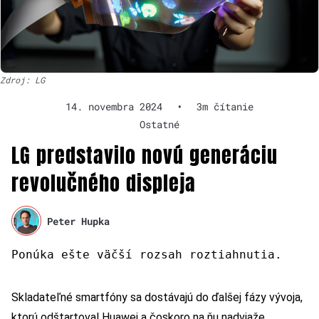
Zdroj: LG
14. novembra 2024
•
3m čítanie
Ostatné
LG predstavilo novú generáciu
revolučného displeja
Peter Hupka
Ponúka ešte väčší rozsah roztiahnutia.
Skladateľné smartfóny sa dostávajú do ďalšej fázy vývoja,
ktorú odštartoval Huawei a čoskoro na ňu nadviaže