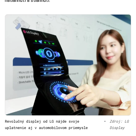
natiahnutí a stiahnutí.
Revolučný displej od LG nájde svoje
•
Zdroj: LG
uplatnenie aj v automobilovom priemysle
Display