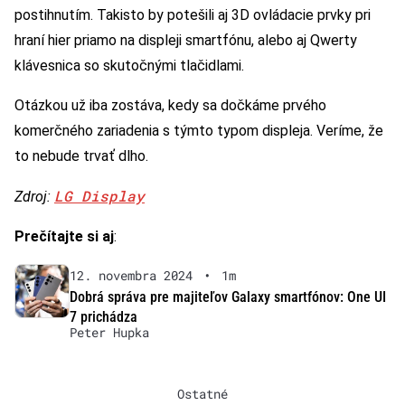
postihnutím. Takisto by potešili aj 3D ovládacie prvky pri
hraní hier priamo na displeji smartfónu, alebo aj Qwerty
klávesnica so skutočnými tlačidlami.
Otázkou už iba zostáva, kedy sa dočkáme prvého
komerčného zariadenia s týmto typom displeja. Veríme, že
to nebude trvať dlho.
LG Display
Zdroj:
Prečítajte si aj
:
12. novembra 2024
•
1m
Dobrá správa pre majiteľov Galaxy smartfónov: One UI
7 prichádza
Peter Hupka
Ostatné