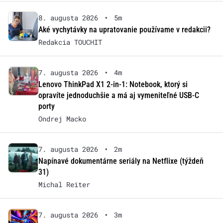
8. augusta 2026
•
5m
Aké vychytávky na upratovanie používame v redakcii?
Redakcia TOUCHIT
7. augusta 2026
•
4m
Lenovo ThinkPad X1 2-in-1: Notebook, ktorý si
opravíte jednoduchšie a má aj vymeniteľné USB-C
porty
Ondrej Macko
7. augusta 2026
•
2m
Napínavé dokumentárne seriály na Netflixe (týždeň
31)
Michal Reiter
7. augusta 2026
•
3m