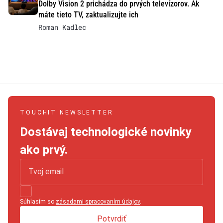
Dolby Vision 2 prichádza do prvých televízorov. Ak
máte tieto TV, zaktualizujte ich
Roman Kadlec
TOUCHIT NEWSLETTER
Dostávaj technologické novinky
ako prvý.
Súhlasím so
zásadami spracovaním údajov
.
Potvrdiť