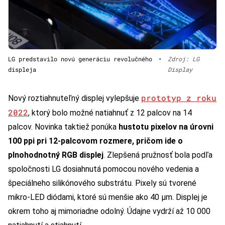
LG predstavilo novú generáciu revolučného
•
Zdroj: LG
displeja
Display
prototyp z roku
Nový roztiahnuteľný displej vylepšuje
2022
, ktorý bolo možné natiahnuť z 12 palcov na 14
palcov. Novinka taktiež ponúka
hustotu pixelov na úrovni
100 ppi pri 12-palcovom rozmere, pričom ide o
plnohodnotný RGB displej
. Zlepšená pružnosť bola podľa
spoločnosti LG dosiahnutá pomocou nového vedenia a
špeciálneho silikónového substrátu. Pixely sú tvorené
mikro-LED diódami, ktoré sú menšie ako 40 µm. Displej je
okrem toho aj mimoriadne odolný. Údajne vydrží až 10 000